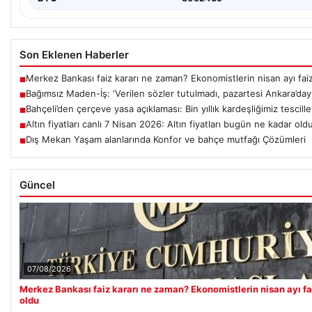
Son Eklenen Haberler
Merkez Bankası faiz kararı ne zaman? Ekonomistlerin nisan ayı faiz 
■
Bağımsız Maden-İş: ‘Verilen sözler tutulmadı, pazartesi Ankara’dayı
■
Bahçeli’den çerçeve yasa açıklaması: Bin yıllık kardeşliğimiz tescill
■
Altın fiyatları canlı 7 Nisan 2026: Altın fiyatları bugün ne kadar old
■
Dış Mekan Yaşam alanlarında Konfor ve bahçe mutfağı Çözümleri
■
Güncel
07/08/2026
Merkez Bankası faiz kararı ne zaman? Ekonomistlerin nisan ayı fai
oldu