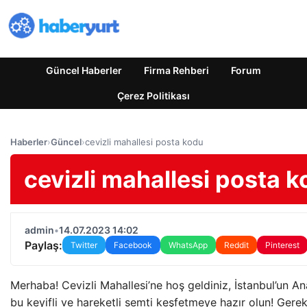
Güncel Haberler
Firma Rehberi
Forum
Çerez Politikası
Haberler
›
Güncel
›
cevizli mahallesi posta kodu
cevizli mahallesi posta 
admin
•
14.07.2023 14:02
Paylaş:
Twitter
Facebook
WhatsApp
Reddit
Pinterest
Merhaba! Cevizli Mahallesi’ne hoş geldiniz, İstanbul’un A
bu keyifli ve hareketli semti keşfetmeye hazır olun! Gerek