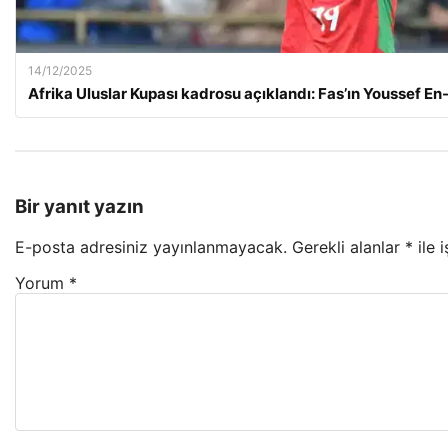
14/12/2025
Afrika Uluslar Kupası kadrosu açıklandı: Fas’ın Youssef En-
Bir yanıt yazın
E-posta adresiniz yayınlanmayacak.
Gerekli alanlar
*
ile 
Yorum
*