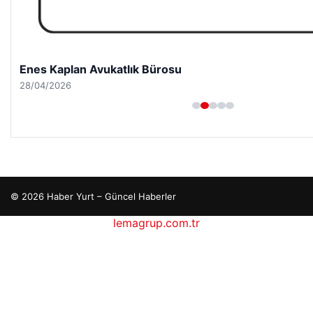
Enes Kaplan Avukatlık Bürosu
28/04/2026
© 2026 Haber Yurt – Güncel Haberler
lemagrup.com.tr
cio