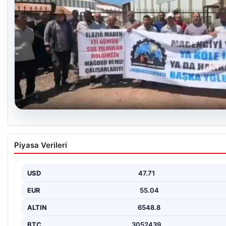
06.08.2026
Bağımsız Maden-İş: ‘Verilen sözler tutulmadı, 
Piyasa Verileri
Ankara’dayız’
USD
47.71
EUR
55.04
ALTIN
6548.8
BTC
3052439