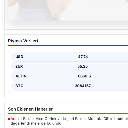
08.08.2026
Kelebek chat adresi İle Dijital İletişimin Seviy
Piyasa Verileri
Muhabbet Deneyimi
Sanal çağında bireylerin seviyeli bir biçimde irtibat oluşturması 
hassasiyet taşımaktadır. Günümüzde çeşitli…
USD
47.74
EUR
55.25
ALTIN
6660.6
BTC
3084167
Son Eklenen Haberler
Adalet Bakanı Akın Gürlek ve İçişleri Bakanı Mustafa Çiftçi İstanbul
■
değerlendirmelerde bulundu