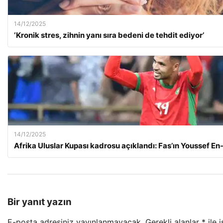
14/12/2025
‘Kronik stres, zihnin yanı sıra bedeni de tehdit ediyor’
14/12/2025
Afrika Uluslar Kupası kadrosu açıklandı: Fas’ın Youssef En-
Bir yanıt yazın
E-posta adresiniz yayınlanmayacak.
Gerekli alanlar
*
ile 