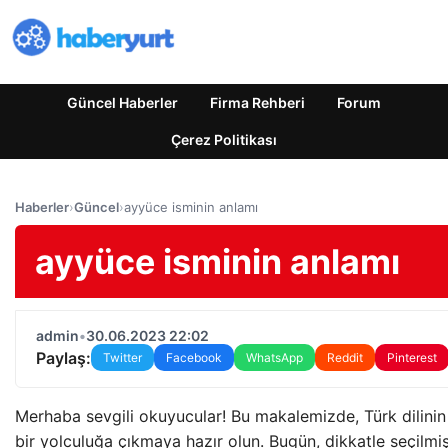
Güncel Haberler
Firma Rehberi
Forum
Çerez Politikası
Haberler
›
Güncel
›
ayyüce isminin anlamı
ayyüce isminin anlamı
admin
•
30.06.2023 22:02
Paylaş:
Twitter
Facebook
WhatsApp
Reddit
Pinterest
Merhaba sevgili okuyucular! Bu makalemizde, Türk dilinin
bir yolculuğa çıkmaya hazır olun. Bugün, dikkatle seçilmiş