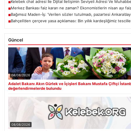
Kelebek chat adresi İle Dijital İletişimin Seviyeli Adresi Ve Muhab
■
Merkez Bankası faiz kararı ne zaman? Ekonomistlerin nisan ayı faiz 
■
Bağımsız Maden-İş: ‘Verilen sözler tutulmadı, pazartesi Ankara’dayı
■
Bahçeli’den çerçeve yasa açıklaması: Bin yıllık kardeşliğimiz tescill
■
Güncel
08/08/2026
Adalet Bakanı Akın Gürlek ve İçişleri Bakanı Mustafa Çiftçi İstan
değerlendirmelerde bulundu
08/08/2026