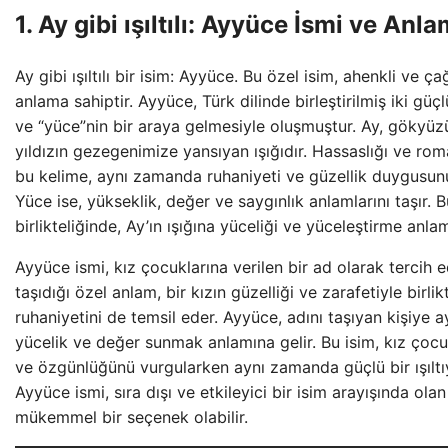
1. Ay gibi ışıltılı: Ayyüce İsmi ve Anla
Ay gibi ışıltılı bir isim: Ayyüce. Bu özel isim, ahenkli ve ça
anlama sahiptir. Ayyüce, Türk dilinde birleştirilmiş iki güç
ve “yüce”nin bir araya gelmesiyle oluşmuştur. Ay, gökyüz
yıldızın gezegenimize yansıyan ışığıdır. Hassaslığı ve ro
bu kelime, aynı zamanda ruhaniyeti ve güzellik duygusunu
Yüce ise, yükseklik, değer ve saygınlık anlamlarını taşır. B
birlikteliğinde, Ay’ın ışığına yüceliği ve yüceleştirme anlam
Ayyüce ismi, kız çocuklarına verilen bir ad olarak tercih ed
taşıdığı özel anlam, bir kızın güzelliği ve zarafetiyle birli
ruhaniyetini de temsil eder. Ayyüce, adını taşıyan kişiye a
yücelik ve değer sunmak anlamına gelir. Bu isim, kız çocu
ve özgünlüğünü vurgularken aynı zamanda güçlü bir ışıltıy
Ayyüce ismi, sıra dışı ve etkileyici bir isim arayışında olan 
mükemmel bir seçenek olabilir.