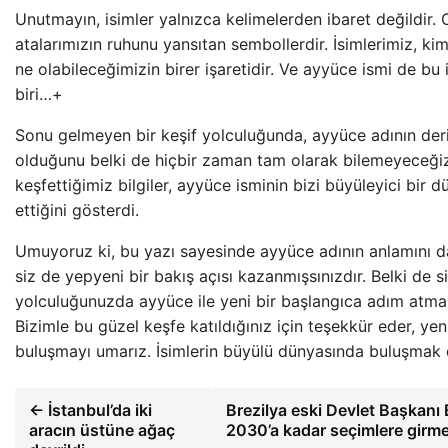
Unutmayın, isimler yalnızca kelimelerden ibaret değildir. 
atalarımızın ruhunu yansıtan sembollerdir. İsimlerimiz, 
ne olabileceğimizin birer işaretidir. Ve ayyüce ismi de bu
biri…+
Sonu gelmeyen bir keşif yolculuğunda, ayyüce adının derin
olduğunu belki de hiçbir zaman tam olarak bilemeyeceği
keşfettiğimiz bilgiler, ayyüce isminin bizi büyüleyici bir 
ettiğini gösterdi.
Umuyoruz ki, bu yazı sayesinde ayyüce adının anlamını d
siz de yepyeni bir bakış açısı kazanmışsınızdır. Belki de si
yolculuğunuzda ayyüce ile yeni bir başlangıca adım atmak
Bizimle bu güzel keşfe katıldığınız için teşekkür eder, yen
buluşmayı umarız. İsimlerin büyülü dünyasında buluşmak 
← İstanbul’da iki
Brezilya eski Devlet Başkanı
aracın üstüne ağaç
2030’a kadar seçimlere girm