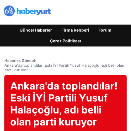
Güncel Haberler
Firma Rehberi
Forum
Çerez Politikası
Haberler
›
Güncel
›
Ankara'da toplandılar! Eski İYİ Partili Yusuf Halaçoğlu, adı belli olan
parti kuruyor
Ankara'da toplandılar!
Eski İYİ Partili Yusuf
Halaçoğlu, adı belli
olan parti kuruyor