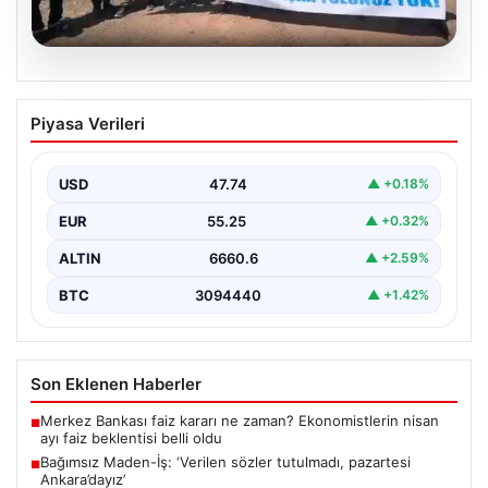
06.08.2026
Bağımsız Maden-İş: ‘Verilen sözler
Piyasa Verileri
tutulmadı, pazartesi Ankara’dayız’
USD
47.74
▲ +0.18%
EUR
55.25
▲ +0.32%
ALTIN
6660.6
▲ +2.59%
BTC
3094440
▲ +1.42%
Son Eklenen Haberler
Merkez Bankası faiz kararı ne zaman? Ekonomistlerin nisan
■
ayı faiz beklentisi belli oldu
Bağımsız Maden-İş: ‘Verilen sözler tutulmadı, pazartesi
■
Ankara’dayız’