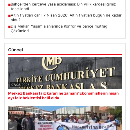
Bahçeli’den çerçeve yasa açıklaması: Bin yıllık kardeşliğimiz
■
tescillendi
Altın fiyatları canlı 7 Nisan 2026: Altın fiyatları bugün ne kadar
■
oldu?
Dış Mekan Yaşam alanlarında Konfor ve bahçe mutfağı
■
Çözümleri
Güncel
07/08/2026
Merkez Bankası faiz kararı ne zaman? Ekonomistlerin nisan
ayı faiz beklentisi belli oldu