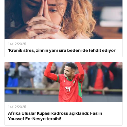
14/12/2025
‘Kronik stres, zihnin yanı sıra bedeni de tehdit ediyor’
14/12/2025
Afrika Uluslar Kupası kadrosu açıklandı: Fas’ın
Youssef En-Nesyri tercihi!