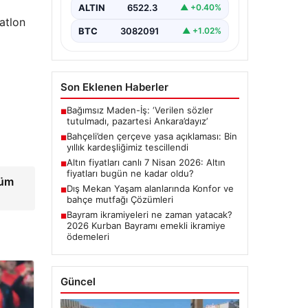
ALTIN
6522.3
▲ +0.40%
atlon
BTC
3082091
▲ +1.02%
Son Eklenen Haberler
Bağımsız Maden-İş: ‘Verilen sözler
■
tutulmadı, pazartesi Ankara’dayız’
Bahçeli’den çerçeve yasa açıklaması: Bin
■
yıllık kardeşliğimiz tescillendi
Altın fiyatları canlı 7 Nisan 2026: Altın
■
fiyatları bugün ne kadar oldu?
tüm
Dış Mekan Yaşam alanlarında Konfor ve
■
bahçe mutfağı Çözümleri
Bayram ikramiyeleri ne zaman yatacak?
■
2026 Kurban Bayramı emekli ikramiye
ödemeleri
Güncel