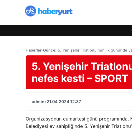
Haberler
›
Güncel
›
5. Yenişehir Triatlonu'nun ilk gününde y
5. Yenişehir Triatlon
nefes kesti – SPORT
admin
•
21.04.2024 12:37
Organizasyonun cumartesi günü programında, Mers
Belediyesi ev sahipliğinde 5. Yenişehir Triatlonu