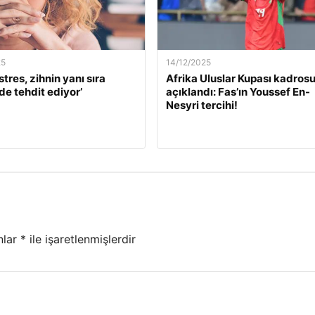
25
14/12/2025
stres, zihnin yanı sıra
Afrika Uluslar Kupası kadros
de tehdit ediyor’
açıklandı: Fas’ın Youssef En-
Nesyri tercihi!
nlar
*
ile işaretlenmişlerdir