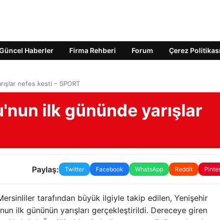
Güncel Haberler
Firma Rehberi
Forum
Çerez Politikas
arışlar nefes kesti – SPORT
u'nun ilk gününde yarışlar
Paylaş:
Twitter
Facebook
WhatsApp
Reddit
Pinte
inliler tarafından büyük ilgiyle takip edilen, Yenişehir
'nun ilk gününün yarışları gerçekleştirildi. Dereceye giren