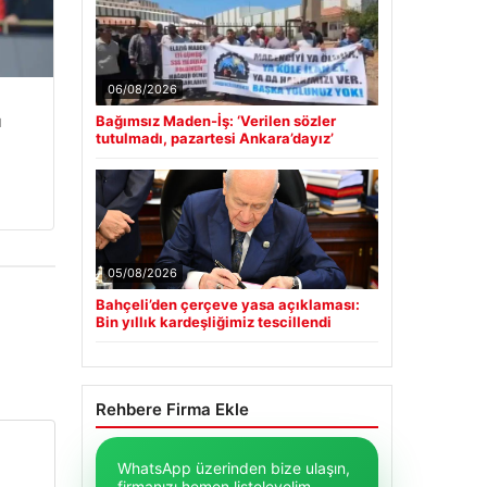
06/08/2026
u
Bağımsız Maden-İş: ‘Verilen sözler
tutulmadı, pazartesi Ankara’dayız’
05/08/2026
Bahçeli’den çerçeve yasa açıklaması:
Bin yıllık kardeşliğimiz tescillendi
Rehbere Firma Ekle
WhatsApp üzerinden bize ulaşın,
firmanızı hemen listeleyelim.