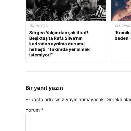
15/12/2025
14/12/20
Sergen Yalçın’dan şok itiraf!
‘Kronik 
Beşiktaş’ta Rafa Silva’nın
bedeni 
kadrodan ayrılma durumu
netleşti: “Takımda yer almak
istemiyor!”
Bir yanıt yazın
E-posta adresiniz yayınlanmayacak.
Gerekli ala
Yorum
*