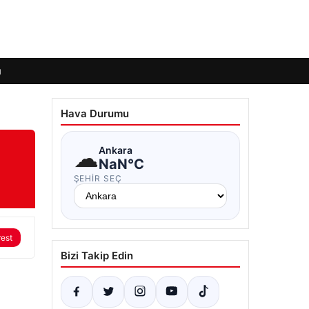
ı
Hava Durumu
☁
Ankara
NaN°C
ŞEHIR SEÇ
rest
Bizi Takip Edin