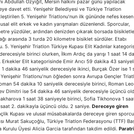
nı Abdullah Özyiğit, Mersin halkını pazar günü yapılacak
e davet etti. Yenişehir Belediyesi ve Türkiye Triatlon
leştirilen 5. Yenişehir Triatlonu'nun ilk gününde nefes kesen
usal elit erkek ve kadın yarışmaları düzenlendi. Sporcular,
re yüzdüler, ardından denizden çıkarak borsada bisikletle
ğı arasında 3 turda 20 kilometre bisiklet sürdüler. Etabı
. 5. Yenişehir Triatlon Türkiye Kupası Elit Kadınlar kategori
erecesiyle birinci olurken, İlkım Ardıç da yarışı 1 saat 14 d
. Erkekler Elit kategorisinde Emir Arıcı 59 dakika 43 saniyel
1 dakika 46 saniyelik derecesiyle ikinci, Burçak Özer ise 1 s
 Yenişehir Triatlonu'nun öğleden sonra Avrupa Gençler Triat
 Roman 54 dakika 10 saniyelik derecesiyle birinci, Roman Le
ev Dimitri ise 54 dakika 46 saniyelik derecesiyle üçüncü ol
akharova 1 saat 38 saniyeyle birinci, Sofia Tikhonova 1 saa
 saat 2. dakikayla üçüncü oldu. 2 saniye.
Dereceye giren
nçlik Kupası ve ulusal müsabakalarda dereceye giren sporcu
ısı Murat Sakuçoğlu, Türkiye Triatlon Federasyonu (TTF) Ba
a Kurulu Üyesi Alicia Garcia tarafından takdim edildi.
Paratr