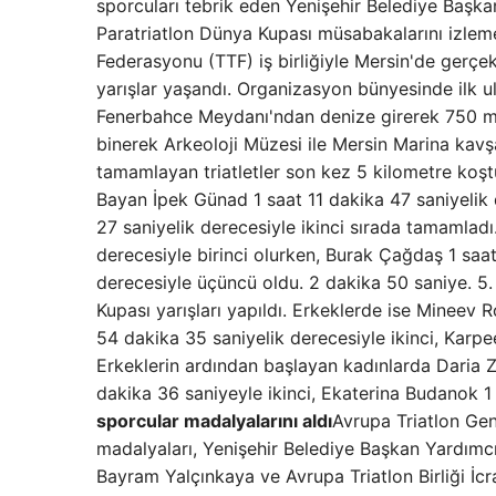
sporcuları tebrik eden Yenişehir Belediye Başka
Paratriatlon Dünya Kupası müsabakalarını izlemey
Federasyonu (TTF) iş birliğiyle Mersin'de gerçek
yarışlar yaşandı. Organizasyon bünyesinde ilk ul
Fenerbahce Meydanı'ndan denize girerek 750 met
binerek Arkeoloji Müzesi ile Mersin Marina kavşa
tamamlayan triatletler son kez 5 kilometre koştu
Bayan İpek Günad 1 saat 11 dakika 47 saniyelik d
27 saniyelik derecesiyle ikinci sırada tamamladı
derecesiyle birinci olurken, Burak Çağdaş 1 saat 
derecesiyle üçüncü oldu. 2 dakika 50 saniye. 5.
Kupası yarışları yapıldı. Erkeklerde ise Mineev
54 dakika 35 saniyelik derecesiyle ikinci, Karpe
Erkeklerin ardından başlayan kadınlarda Daria Z
dakika 36 saniyeyle ikinci, Ekaterina Budanok 1
sporcular madalyalarını aldı
Avrupa Triatlon Ge
madalyaları, Yenişehir Belediye Başkan Yardımc
Bayram Yalçınkaya ve Avrupa Triatlon Birliği İcr