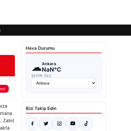
ı
Hava Durumu
☁
Ankara
NaN°C
ŞEHIR SEÇ
rest
mıza
Bizi Takip Edin
zamana
. Zabıt
makta