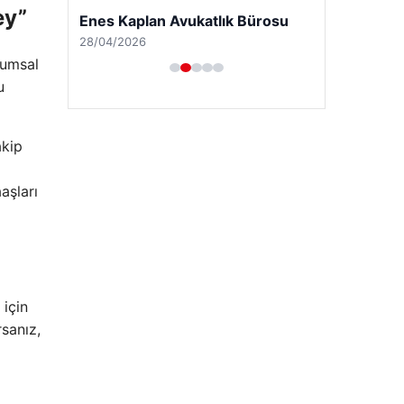
ey”
Enes Kaplan Avukatlık Bürosu
28/04/2026
rumsal
u
akip
aşları
 için
rsanız,