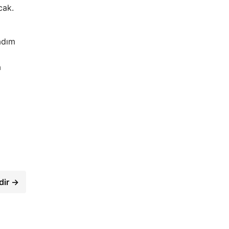
cak.
adım
a
dir →