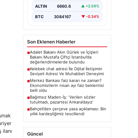
büyük bir hassasiyet taşımaktadır.
ALTIN
6660.6
▲ +2.59%
Günümüzde çeşitli…
BTC
3084167
▼ -0.34%
Son Eklenen Haberler
Adalet Bakanı Akın Gürlek ve İçişleri
■
Bakanı Mustafa Çiftçi İstanbul’da
değerlendirmelerde bulundu
Kelebek chat adresi İle Dijital İletişimin
■
Seviyeli Adresi Ve Muhabbet Deneyimi
Merkez Bankası faiz kararı ne zaman?
■
Ekonomistlerin nisan ayı faiz beklentisi
belli oldu
Bağımsız Maden-İş: ‘Verilen sözler
■
tutulmadı, pazartesi Ankara’dayız’
Bahçeli’den çerçeve yasa açıklaması: Bin
■
yıllık kardeşliğimiz tescillendi
aşmak
ariyer
 ilanı
Güncel