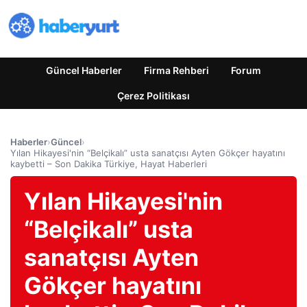
Güncel Haberler
Firma Rehberi
Forum
Çerez Politikası
Haberler
›
Güncel
›
Yılan Hikayesi'nin “Belçikalı” usta sanatçısı Ayten Gökçer hayatını
kaybetti – Son Dakika Türkiye, Hayat Haberleri
Yılan Hikayesi'nin
“Belçikalı” usta
sanatçısı Ayten
Gökçer hayatını