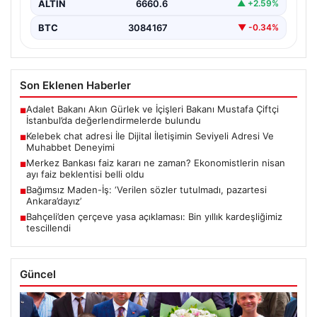
ALTIN
6660.6
▲ +2.59%
BTC
3084167
▼ -0.34%
Son Eklenen Haberler
Adalet Bakanı Akın Gürlek ve İçişleri Bakanı Mustafa Çiftçi
■
İstanbul’da değerlendirmelerde bulundu
Kelebek chat adresi İle Dijital İletişimin Seviyeli Adresi Ve
■
Muhabbet Deneyimi
Merkez Bankası faiz kararı ne zaman? Ekonomistlerin nisan
■
ayı faiz beklentisi belli oldu
Bağımsız Maden-İş: ‘Verilen sözler tutulmadı, pazartesi
■
Ankara’dayız’
Bahçeli’den çerçeve yasa açıklaması: Bin yıllık kardeşliğimiz
■
tescillendi
Güncel