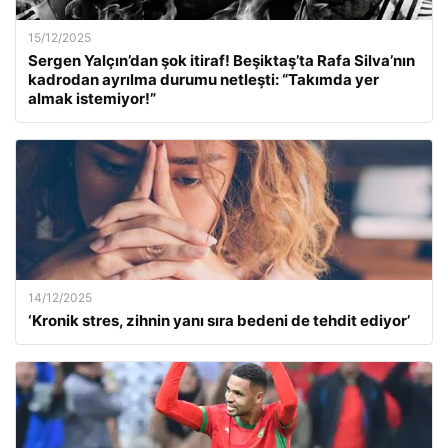
15/12/2025
Sergen Yalçın’dan şok itiraf! Beşiktaş’ta Rafa Silva’nın
kadrodan ayrılma durumu netleşti: “Takımda yer
almak istemiyor!”
14/12/2025
‘Kronik stres, zihnin yanı sıra bedeni de tehdit ediyor’