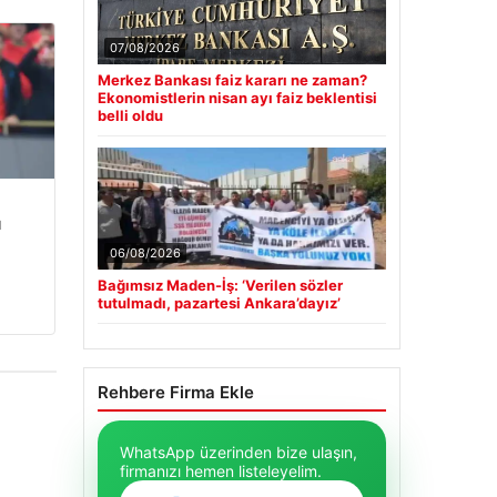
07/08/2026
Merkez Bankası faiz kararı ne zaman?
Ekonomistlerin nisan ayı faiz beklentisi
belli oldu
u
06/08/2026
Bağımsız Maden-İş: ‘Verilen sözler
tutulmadı, pazartesi Ankara’dayız’
Rehbere Firma Ekle
WhatsApp üzerinden bize ulaşın,
firmanızı hemen listeleyelim.