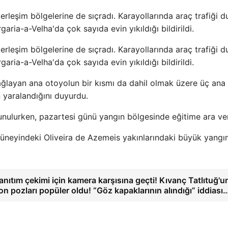
rleşim bölgelerine de sıçradı. Karayollarında araç trafiği 
garia-a-Velha'da çok sayıda evin yıkıldığı bildirildi.
rleşim bölgelerine de sıçradı. Karayollarında araç trafiği 
garia-a-Velha'da çok sayıda evin yıkıldığı bildirildi.
e bağlayan ana otoyolun bir kısmı da dahil olmak üzere üç ana
n yaralandığını duyurdu.
nulurken, pazartesi günü yangın bölgesinde eğitime ara veri
güneyindeki Oliveira de Azemeis yakınlarındaki büyük yangı
anıtım çekimi için kamera karşısına geçti! Kıvanç Tatlıtuğ'u
on pozları popüler oldu! “Göz kapaklarının alındığı” iddiası