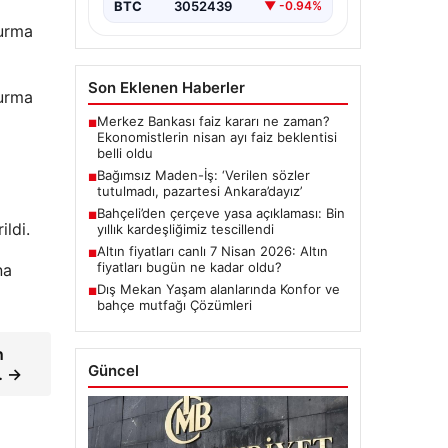
BTC
3052439
▼ -0.94%
durma
Son Eklenen Haberler
durma
Merkez Bankası faiz kararı ne zaman?
■
Ekonomistlerin nisan ayı faiz beklentisi
belli oldu
Bağımsız Maden-İş: ‘Verilen sözler
■
tutulmadı, pazartesi Ankara’dayız’
Bahçeli’den çerçeve yasa açıklaması: Bin
■
ldi.
yıllık kardeşliğimiz tescillendi
Altın fiyatları canlı 7 Nisan 2026: Altın
■
fiyatları bugün ne kadar oldu?
na
Dış Mekan Yaşam alanlarında Konfor ve
■
bahçe mutfağı Çözümleri
n
Güncel
… →