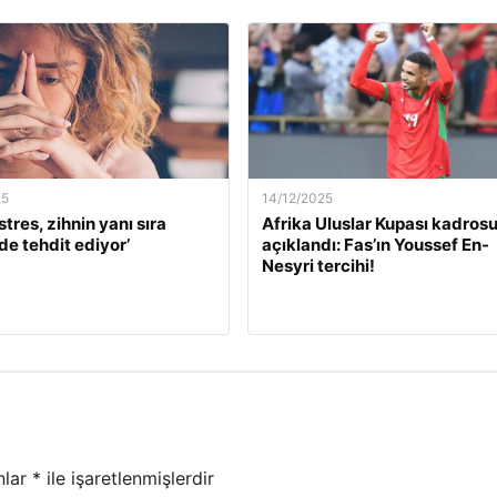
25
14/12/2025
stres, zihnin yanı sıra
Afrika Uluslar Kupası kadros
de tehdit ediyor’
açıklandı: Fas’ın Youssef En-
Nesyri tercihi!
nlar
*
ile işaretlenmişlerdir