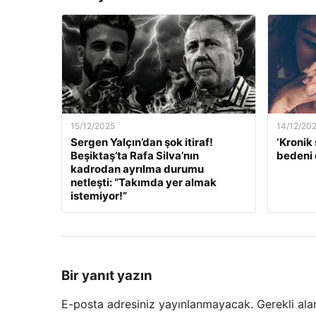
15/12/2025
14/12/20
Sergen Yalçın’dan şok itiraf!
‘Kronik 
Beşiktaş’ta Rafa Silva’nın
bedeni 
kadrodan ayrılma durumu
netleşti: “Takımda yer almak
istemiyor!”
Bir yanıt yazın
E-posta adresiniz yayınlanmayacak.
Gerekli ala