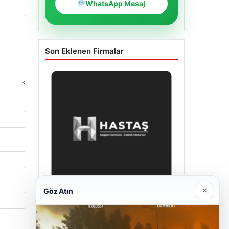
WhatsApp Mesaj
Son Eklenen Firmalar
×
Göz Atın
Enes Kaplan Avukatlık Bürosu
28/04/2026