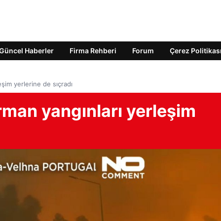
Güncel Haberler
Firma Rehberi
Forum
Çerez Politikas
şim yerlerine de sıçradı
rman yangınları yerleşim