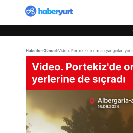
Haberler
›
Güncel
›
Video. Portekiz'de orman yangınları yerle
Video. Portekiz'de o
yerlerine de sıçradı