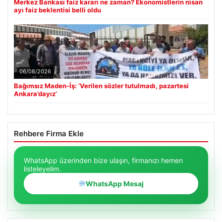
Merkez Bankası faiz kararı ne zaman? Ekonomistlerin nisan
ayı faiz beklentisi belli oldu
06/08/2026
Bağımsız Maden-İş: ‘Verilen sözler tutulmadı, pazartesi
Ankara’dayız’
Rehbere Firma Ekle
WhatsApp üzerinden bize ulaşın, firmanızı hemen
listeleyelim.
WhatsApp Mesaj