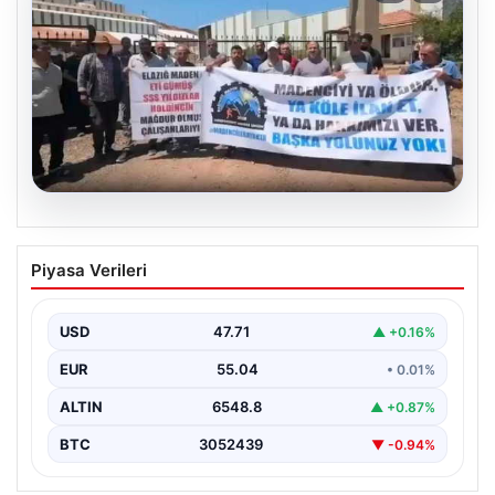
06.08.2026
Bağımsız Maden-İş: ‘Verilen sözler
Piyasa Verileri
tutulmadı, pazartesi Ankara’dayız’
USD
47.71
▲ +0.16%
EUR
55.04
• 0.01%
ALTIN
6548.8
▲ +0.87%
BTC
3052439
▼ -0.94%