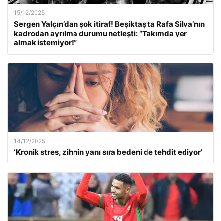
15/12/2025
Sergen Yalçın’dan şok itiraf! Beşiktaş’ta Rafa Silva’nın
kadrodan ayrılma durumu netleşti: “Takımda yer
almak istemiyor!”
14/12/2025
‘Kronik stres, zihnin yanı sıra bedeni de tehdit ediyor’