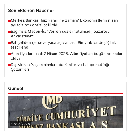
Son Eklenen Haberler
Merkez Bankası faiz kararı ne zaman? Ekonomistlerin nisan
■
ayı faiz beklentisi belli oldu
Bağımsız Maden-İş: ‘Verilen sözler tutulmadı, pazartesi
■
Ankara’dayız’
Bahçeli’den çerçeve yasa açıklaması: Bin yıllık kardeşliğimiz
■
tescillendi
Altın fiyatları canlı 7 Nisan 2026: Altın fiyatları bugün ne kadar
■
oldu?
Dış Mekan Yaşam alanlarında Konfor ve bahçe mutfağı
■
Çözümleri
Güncel
07/08/2026