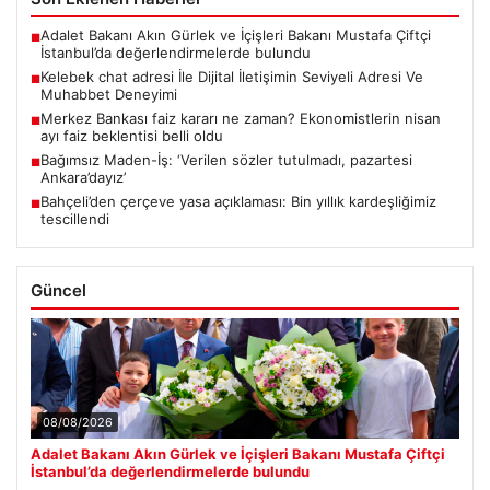
Adalet Bakanı Akın Gürlek ve İçişleri Bakanı Mustafa Çiftçi
■
İstanbul’da değerlendirmelerde bulundu
Kelebek chat adresi İle Dijital İletişimin Seviyeli Adresi Ve
■
Muhabbet Deneyimi
Merkez Bankası faiz kararı ne zaman? Ekonomistlerin nisan
■
ayı faiz beklentisi belli oldu
Bağımsız Maden-İş: ‘Verilen sözler tutulmadı, pazartesi
■
Ankara’dayız’
Bahçeli’den çerçeve yasa açıklaması: Bin yıllık kardeşliğimiz
■
tescillendi
Güncel
08/08/2026
Adalet Bakanı Akın Gürlek ve İçişleri Bakanı Mustafa Çiftçi
İstanbul’da değerlendirmelerde bulundu