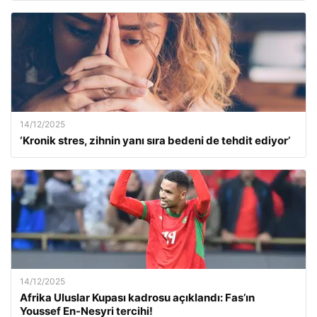
14/12/2025
‘Kronik stres, zihnin yanı sıra bedeni de tehdit ediyor’
14/12/2025
Afrika Uluslar Kupası kadrosu açıklandı: Fas’ın
Youssef En-Nesyri tercihi!