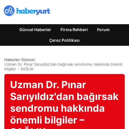
Güncel Haberler
Firma Rehberi
Forum
Çerez Politikası
Haberler
›
Güncel
›
Uzman Dr. Pınar Sarıyıldız'dan bağırsak sendromu hakkında önemli
bilgiler – SAĞLIK
Uzman Dr. Pınar
Sarıyıldız'dan bağırsak
sendromu hakkında
önemli bilgiler –