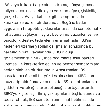
IBS veya irritabl bağırsak sendromu, dünya çapında
milyonlarca insanı etkileyen ve karın ağrısı, şişkinlik,
gaz, ishal ve/veya kabızlık gibi semptomlarla
karakterize edilen bir durumdur. Bugüne kadar
uygulanan terapötik yaklaşımlar arasında semptomatik
rahatlama sağlayan ilaçlar, beslenme düzenlemesi ve
psikolojik destek tedavileri yer almaktadır. IBS'nin
nedenleri üzerine yapılan çalışmalar sonucunda bu
hastalığın bazı vakalarında SIBO olduğu
gözlemlenmiştir. SIBO, ince bağırsakta aşırı bakteri
üremesi ile karakterize edilen ve benzer semptomlara
neden olabilen bir durumdur. Araştırmalar, IBS
hastalarının önemli bir yüzdesinin aslında SIBO'dan
muzdarip olduğunu ve bunun da IBS semptomlarının
şiddetini ve sıklığını artırabileceğini ortaya çıkardı.
SIBO'yu kişiselleştirilmiş yaklaşımlarla teşhis etmek ve
tedavi etmek, IBS semptomlarının hafifletilmesinde
kritik bir rol oynayabilir. Antibiyotikler, probiyotikler ve