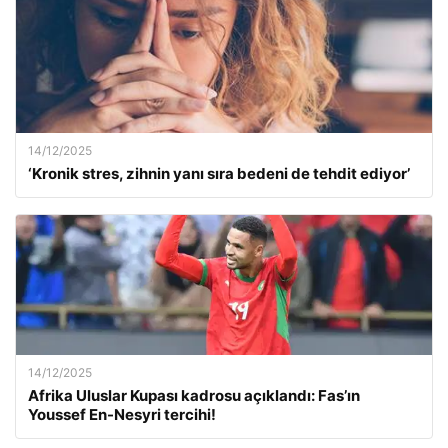
14/12/2025
‘Kronik stres, zihnin yanı sıra bedeni de tehdit ediyor’
14/12/2025
Afrika Uluslar Kupası kadrosu açıklandı: Fas’ın
Youssef En-Nesyri tercihi!