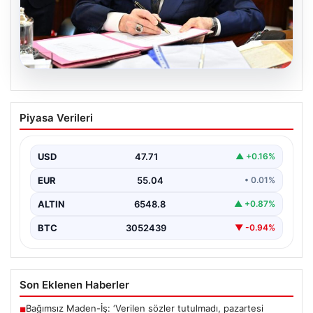
05.08.2026
Bahçeli’den çerçeve yasa açıklaması:
Piyasa Verileri
Bin yıllık kardeşliğimiz tescillendi
USD
47.71
▲ +0.16%
EUR
55.04
• 0.01%
ALTIN
6548.8
▲ +0.87%
BTC
3052439
▼ -0.94%
Son Eklenen Haberler
Bağımsız Maden-İş: ‘Verilen sözler tutulmadı, pazartesi
■