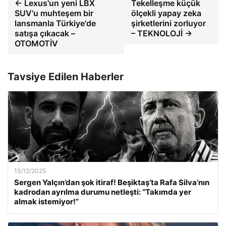
← Lexus'un yeni LBX
Tekelleşme küçük
SUV'u muhteşem bir
ölçekli yapay zeka
lansmanla Türkiye'de
şirketlerini zorluyor
satışa çıkacak –
– TEKNOLOJİ →
OTOMOTİV
Tavsiye Edilen Haberler
15/12/2025
Sergen Yalçın’dan şok itiraf! Beşiktaş’ta Rafa Silva’nın
kadrodan ayrılma durumu netleşti: “Takımda yer
almak istemiyor!”