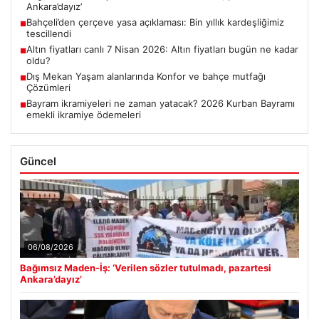
Ankara’dayız’
Bahçeli’den çerçeve yasa açıklaması: Bin yıllık kardeşliğimiz
■
tescillendi
Altın fiyatları canlı 7 Nisan 2026: Altın fiyatları bugün ne kadar
■
oldu?
Dış Mekan Yaşam alanlarında Konfor ve bahçe mutfağı
■
Çözümleri
Bayram ikramiyeleri ne zaman yatacak? 2026 Kurban Bayramı
■
emekli ikramiye ödemeleri
Güncel
06/08/2026
Bağımsız Maden-İş: ‘Verilen sözler tutulmadı, pazartesi
Ankara’dayız’