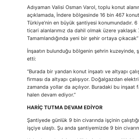
Adıyaman Valisi Osman Varol, toplu konut alanı
açıklamada, İndere bölgesinde 16 bin 467 konutun
Türkiye’nin en büyük şantiyesi konumundadır. 6 o
ticari alanlarımız da dahil olmak üzere yaklaşık
Tamamlandığında yeni bir şehir ortaya çıkacak”
İnşaatın bulunduğu bölgenin şehrin kuzeyinde, ş
etti:
“Burada bir yandan konut inşaatı ve altyapı çalı
firması da altyapı çalışıyor. Doğalgazdan elektr
zamanda yollar da açılıyor. Buradaki bu inşaat fa
halen devam ediyor.”
HARİÇ TUTMA DEVAM EDİYOR
Şantiyede günlük 9 bin civarında işçinin çalıştı
işçiye ulaştı. Şu anda şantiyemizde 9 bin civarı