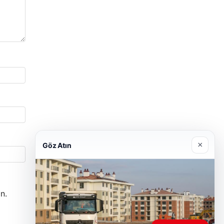
×
Göz Atın
n.