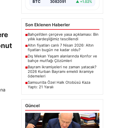
BTC
3082091
▲ +1.02%
Son Eklenen Haberler
ere
Bahçeli’den çerçeve yasa açıklaması: Bin
■
yıllık kardeşliğimiz tescillendi
onut
Altın fiyatları canlı 7 Nisan 2026: Altın
■
fiyatları bugün ne kadar oldu?
Dış Mekan Yaşam alanlarında Konfor ve
■
bahçe mutfağı Çözümleri
Bayram ikramiyeleri ne zaman yatacak?
■
2026 Kurban Bayramı emekli ikramiye
ödemeleri
Samsun’da Özel Halk Otobüsü Kaza
■
Yaptı: 21 Yaralı
ına
Güncel