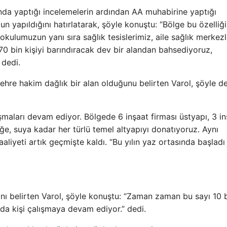
nda yaptığı incelemelerin ardından AA muhabirine yaptığı
 yapıldığını hatırlatarak, şöyle konuştu: “Bölge bu özelliği
kulumuzun yanı sıra sağlık tesislerimiz, aile sağlık merkezl
 70 bin kişiyi barındıracak dev bir alandan bahsediyoruz,
 dedi.
ehre hakim dağlık bir alan olduğunu belirten Varol, şöyle 
şmaları devam ediyor. Bölgede 6 inşaat firması üstyapı, 3 i
iğe, suya kadar her türlü temel altyapıyı donatıyoruz. Aynı
aliyeti artık geçmişte kaldı. “Bu yılın yaz ortasında başladı
ğını belirten Varol, şöyle konuştu: “Zaman zaman bu sayı 10 
nda kişi çalışmaya devam ediyor.” dedi.