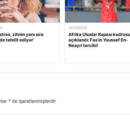
25
14/12/2025
stres, zihnin yanı sıra
Afrika Uluslar Kupası kadros
de tehdit ediyor’
açıklandı: Fas’ın Youssef En-
Nesyri tercihi!
nlar
*
ile işaretlenmişlerdir