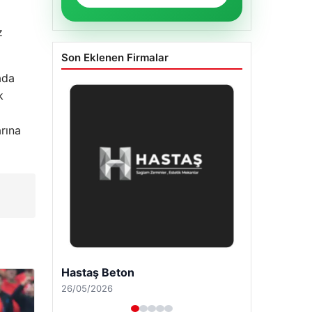
z
Son Eklenen Firmalar
ada
k
arına
Enes Kaplan Avukatlık Bürosu
28/04/2026