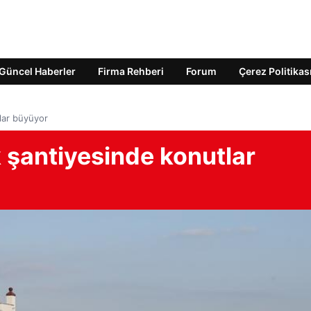
Güncel Haberler
Firma Rehberi
Forum
Çerez Politikas
lar büyüyor
 şantiyesinde konutlar