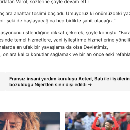
atırlatan Varol, sözlerine şöyle devam etti:
daşlara anahtar teslimi başladı. Umuyoruz ki önümüzdeki ya
bir şekilde başlayacağına hep birlikte şahit olacağız.”
izasyonunu üstlendiğine dikkat çekerek, şöyle konuştu: “Bur
sinde temel hizmetlere, yani iyileştirme hizmetlerine yöneli
şmalarda en ufak bir yavaşlama da olsa Devletimiz,
, onlara kalıcı konutlar sağlamak ve bir an önce eski refahl
Fransız insani yardım kuruluşu Acted, Batı ile ilişkilerin
bozulduğu Nijer’den sınır dışı edildi →