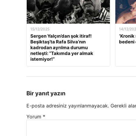
15/12/2025
14/12/20
Sergen Yalçın’dan şok itiraf!
‘Kronik 
Beşiktaş’ta Rafa Silva’nın
bedeni 
kadrodan ayrılma durumu
netleşti: “Takımda yer almak
istemiyor!”
Bir yanıt yazın
E-posta adresiniz yayınlanmayacak.
Gerekli ala
Yorum
*