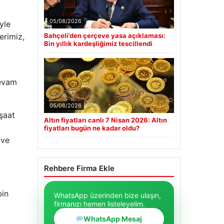
05/08/2026
yle
Bahçeli’den çerçeve yasa açıklaması:
erimiz,
Bin yıllık kardeşliğimiz tescillendi
devam
05/08/2026
nşaat
Altın fiyatları canlı 7 Nisan 2026: Altın
fiyatları bugün ne kadar oldu?
 ve
Rehbere Firma Ekle
bin
WhatsApp üzerinden bize ulaşın,
firmanızı hemen listeleyelim.
WhatsApp Mesaj