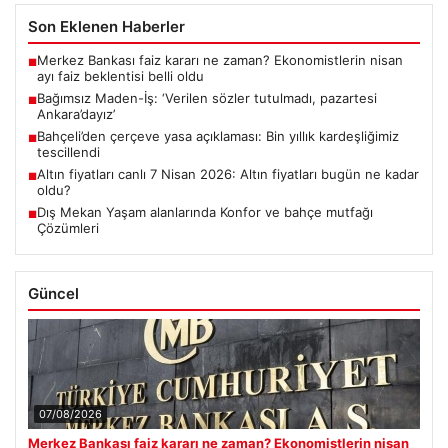
Son Eklenen Haberler
Merkez Bankası faiz kararı ne zaman? Ekonomistlerin nisan
■
ayı faiz beklentisi belli oldu
Bağımsız Maden-İş: ‘Verilen sözler tutulmadı, pazartesi
■
Ankara’dayız’
Bahçeli’den çerçeve yasa açıklaması: Bin yıllık kardeşliğimiz
■
tescillendi
Altın fiyatları canlı 7 Nisan 2026: Altın fiyatları bugün ne kadar
■
oldu?
Dış Mekan Yaşam alanlarında Konfor ve bahçe mutfağı
■
Çözümleri
Güncel
07/08/2026
Merkez Bankası faiz kararı ne zaman? Ekonomistlerin nisan