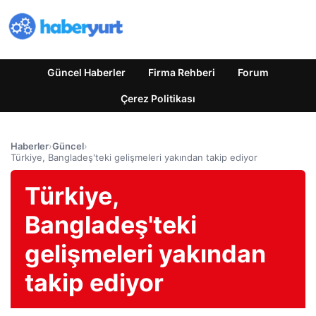
Güncel Haberler
Firma Rehberi
Forum
Çerez Politikası
Haberler
›
Güncel
›
Türkiye, Bangladeş'teki gelişmeleri yakından takip ediyor
Türkiye,
Bangladeş'teki
gelişmeleri yakından
takip ediyor