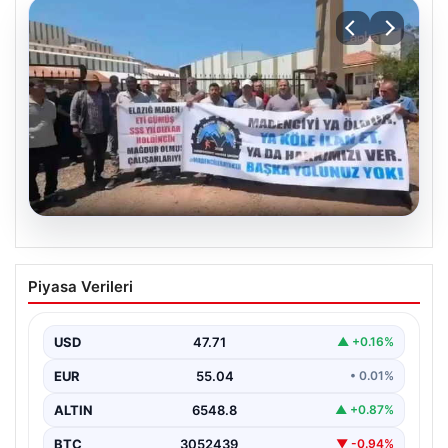
06.08.2026
Bağımsız Maden-İş: ‘Verilen sözler
Piyasa Verileri
tutulmadı, pazartesi Ankara’dayız’
USD
47.71
▲ +0.16%
EUR
55.04
• 0.01%
ALTIN
6548.8
▲ +0.87%
BTC
3052439
▼ -0.94%