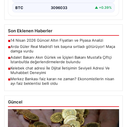
BTC
3096033
▲ +0.39%
Son Eklenen Haberler
14 Nisan 2026 Güncel Altın Fiyatları ve Piyasa Analizi
■
Arda Güler Real Madrid’i tek başına sırtladı götürüyor! Maça
■
damga vurdu
Adalet Bakanı Akın Gürlek ve İçişleri Bakanı Mustafa Çiftçi
■
İstanbul’da değerlendirmelerde bulundu
Kelebek chat adresi İle Dijital İletişimin Seviyeli Adresi Ve
■
Muhabbet Deneyimi
Merkez Bankası faiz kararı ne zaman? Ekonomistlerin nisan
■
ayı faiz beklentisi belli oldu
Güncel