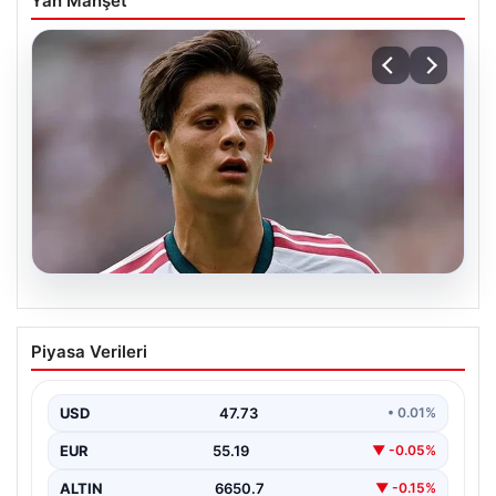
Yan Manşet
09.08.2026
Arda Güler Real Madrid’i tek başına
Piyasa Verileri
sırtladı götürüyor! Maça damga vurdu
USD
47.73
• 0.01%
EUR
55.19
▼ -0.05%
ALTIN
6650.7
▼ -0.15%