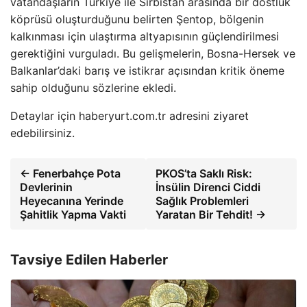
vatandaşların Türkiye ile Sırbistan arasında bir dostluk
köprüsü oluşturduğunu belirten Şentop, bölgenin
kalkınması için ulaştırma altyapısının güçlendirilmesi
gerektiğini vurguladı. Bu gelişmelerin, Bosna-Hersek ve
Balkanlar’daki barış ve istikrar açısından kritik öneme
sahip olduğunu sözlerine ekledi.
Detaylar için haberyurt.com.tr adresini ziyaret
edebilirsiniz.
← Fenerbahçe Pota
PKOS’ta Saklı Risk:
Devlerinin
İnsülin Direnci Ciddi
Heyecanına Yerinde
Sağlık Problemleri
Şahitlik Yapma Vakti
Yaratan Bir Tehdit! →
Tavsiye Edilen Haberler