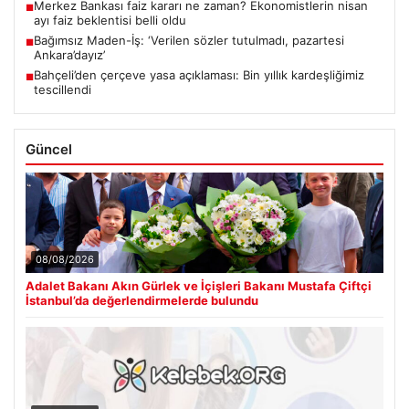
Merkez Bankası faiz kararı ne zaman? Ekonomistlerin nisan
■
ayı faiz beklentisi belli oldu
Bağımsız Maden-İş: ‘Verilen sözler tutulmadı, pazartesi
■
Ankara’dayız’
Bahçeli’den çerçeve yasa açıklaması: Bin yıllık kardeşliğimiz
■
tescillendi
Güncel
08/08/2026
Adalet Bakanı Akın Gürlek ve İçişleri Bakanı Mustafa Çiftçi
İstanbul’da değerlendirmelerde bulundu