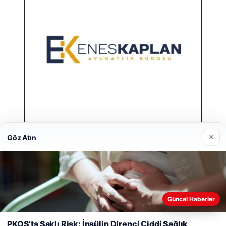
×
Göz Atın
Enes Kaplan Avukatlık Bürosu
28/04/2026
Güncel Haberler
Web sitemizi nasıl kullandığınızı daha iyi anlayabilmek,
deneyiminizi kişiselleştirmek ve geliştirmek amacıyla çerezler
PKOS’ta Saklı Risk: İnsülin Direnci Ciddi Sağlık