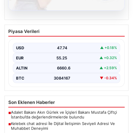
08.08.2026
Kelebek chat adresi İle Dijital İletişimin
Piyasa Verileri
Seviyeli Adresi Ve Muhabbet Deneyimi
Sanal çağında bireylerin seviyeli bir biçimde irtibat
oluşturması büyük bir hassasiyet taşımaktadır.
USD
47.74
▲ +0.18%
Günümüzde çeşitli…
EUR
55.25
▲ +0.32%
ALTIN
6660.6
▲ +2.59%
BTC
3084167
▼ -0.34%
Son Eklenen Haberler
Adalet Bakanı Akın Gürlek ve İçişleri Bakanı Mustafa Çiftçi
■
İstanbul’da değerlendirmelerde bulundu
Kelebek chat adresi İle Dijital İletişimin Seviyeli Adresi Ve
■
Muhabbet Deneyimi