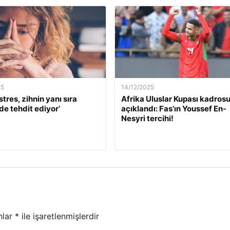
25
14/12/2025
stres, zihnin yanı sıra
Afrika Uluslar Kupası kadros
de tehdit ediyor’
açıklandı: Fas’ın Youssef En-
Nesyri tercihi!
nlar
*
ile işaretlenmişlerdir