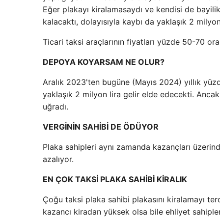
Eğer plakayı kiralamasaydı ve kendisi de bayil
kalacaktı, dolayısıyla kaybı da yaklaşık 2 milyon
Ticari taksi araçlarının fiyatları yüzde 50-70 or
DEPOYA KOYARSAM NE OLUR?
Aralık 2023'ten bugüne (Mayıs 2024) yıllık yüzde
yaklaşık 2 milyon lira gelir elde edecekti. Ancak 
uğradı.
VERGİNİN SAHİBİ DE ÖDÜYOR
Plaka sahipleri aynı zamanda kazançları üzerinden
azalıyor.
EN ÇOK TAKSİ PLAKA SAHİBİ KİRALIK
Çoğu taksi plaka sahibi plakasını kiralamayı terc
kazancı kiradan yüksek olsa bile ehliyet sahipl