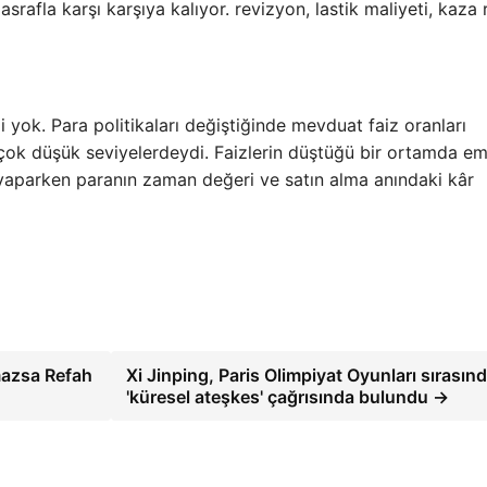
rafla karşı karşıya kalıyor. revizyon, lastik maliyeti, kaza r
 yok. Para politikaları değiştiğinde mevduat faiz oranları
çok düşük seviyelerdeydi. Faizlerin düştüğü bir ortamda em
rım yaparken paranın zaman değeri ve satın alma anındaki kâr
mazsa Refah
Xi Jinping, Paris Olimpiyat Oyunları sırasın
'küresel ateşkes' çağrısında bulundu →