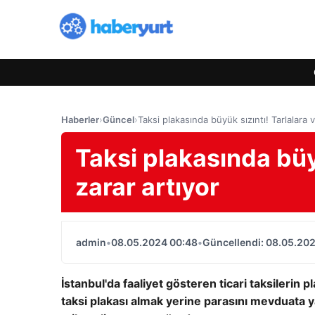
Haberler
›
Güncel
›
Taksi plakasında büyük sızıntı! Tarlalara v
Taksi plakasında büyü
zarar artıyor
admin
•
08.05.2024 00:48
•
Güncellendi: 08.05.20
İstanbul'da faaliyet gösteren ticari taksilerin 
taksi plakası almak yerine parasını mevduata yat