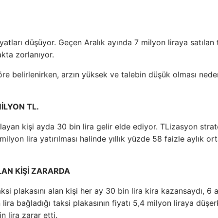
iyatları düşüyor. Geçen Aralık ayında 7 milyon liraya satılan t
akta zorlanıyor.
öre belirlenirken, arzın yüksek ve talebin düşük olması nede
MİLYON TL.
ralayan kişi ayda 30 bin lira gelir elde ediyor. TLizasyon strate
ilyon lira yatırılması halinde yıllık yüzde 58 faizle aylık o
LAN KİŞİ ZARARDA
aksi plakasını alan kişi her ay 30 bin lira kira kazansaydı, 6
ira bağladığı taksi plakasının fiyatı 5,4 milyon liraya düşer
 lira zarar etti.