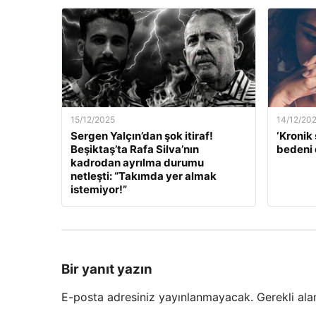
15/12/2025
14/12/20
Sergen Yalçın’dan şok itiraf!
‘Kronik 
Beşiktaş’ta Rafa Silva’nın
bedeni 
kadrodan ayrılma durumu
netleşti: “Takımda yer almak
istemiyor!”
Bir yanıt yazın
E-posta adresiniz yayınlanmayacak.
Gerekli ala