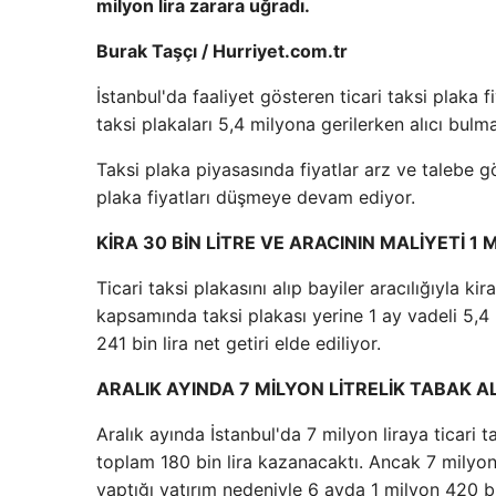
milyon lira zarara uğradı.
Burak Taşçı / Hurriyet.com.tr
İstanbul'da faaliyet gösteren ticari taksi plaka f
taksi plakaları 5,4 milyona gerilerken alıcı bulm
Taksi plaka piyasasında fiyatlar arz ve talebe g
plaka fiyatları düşmeye devam ediyor.
KİRA 30 BİN LİTRE VE ARACININ MALİYETİ 1 
Ticari taksi plakasını alıp bayiler aracılığıyla ki
kapsamında taksi plakası yerine 1 ay vadeli 5,4 m
241 bin lira net getiri elde ediliyor.
ARALIK AYINDA 7 MİLYON LİTRELİK TABAK A
Aralık ayında İstanbul'da 7 milyon liraya ticari t
toplam 180 bin lira kazanacaktı. Ancak 7 milyon l
yaptığı yatırım nedeniyle 6 ayda 1 milyon 420 bin