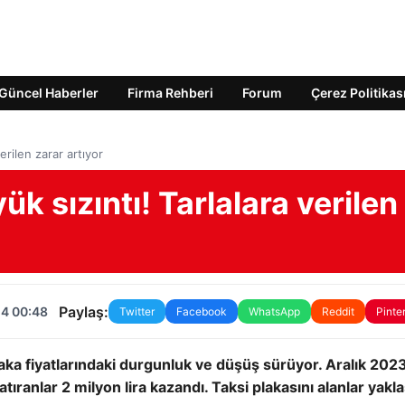
Güncel Haberler
Firma Rehberi
Forum
Çerez Politikas
erilen zarar artıyor
k sızıntı! Tarlalara verilen
Paylaş:
24 00:48
Twitter
Facebook
WhatsApp
Reddit
Pinte
plaka fiyatlarındaki durgunluk ve düşüş sürüyor. Aralık 2023
ıranlar 2 milyon lira kazandı. Taksi plakasını alanlar yakla