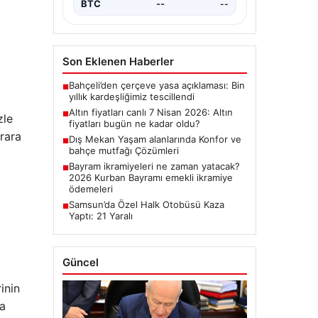
ALTIN
--
--
ilçesinde yoğun…
BTC
--
--
Son Eklenen Haberler
Bahçeli’den çerçeve yasa açıklaması: Bin
■
zle
yıllık kardeşliğimiz tescillendi
arara
Altın fiyatları canlı 7 Nisan 2026: Altın
■
fiyatları bugün ne kadar oldu?
Dış Mekan Yaşam alanlarında Konfor ve
■
bahçe mutfağı Çözümleri
Bayram ikramiyeleri ne zaman yatacak?
■
2026 Kurban Bayramı emekli ikramiye
ödemeleri
Samsun’da Özel Halk Otobüsü Kaza
■
Yaptı: 21 Yaralı
inin
Güncel
da