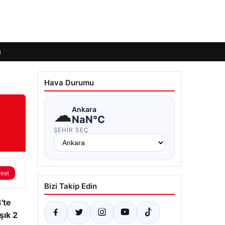
ı
Hava Durumu
☁
Ankara
NaN°C
ŞEHIR SEÇ
rest
Bizi Takip Edin
'te
şık 2