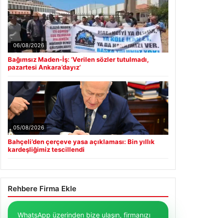
06/08/2026
Bağımsız Maden-İş: ‘Verilen sözler tutulmadı,
pazartesi Ankara’dayız’
05/08/2026
Bahçeli’den çerçeve yasa açıklaması: Bin yıllık
kardeşliğimiz tescillendi
Rehbere Firma Ekle
WhatsApp üzerinden bize ulaşın, firmanızı