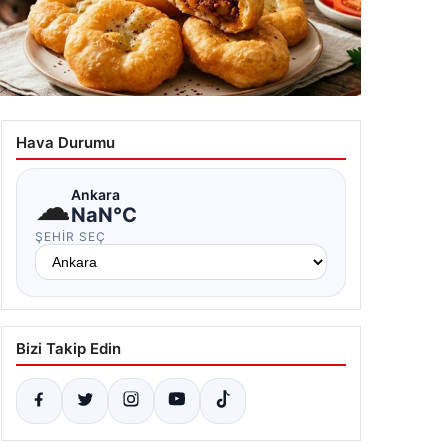
y demlenmeden hazır: Patatesli pişi tarifi
.07.2026 12:33
Hava Durumu
☁
Ankara
NaN°C
ŞEHIR SEÇ
Bizi Takip Edin