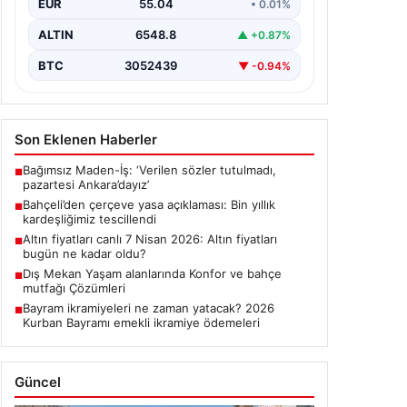
EUR
55.04
• 0.01%
ALTIN
6548.8
▲ +0.87%
BTC
3052439
▼ -0.94%
Son Eklenen Haberler
Bağımsız Maden-İş: ‘Verilen sözler tutulmadı,
■
pazartesi Ankara’dayız’
Bahçeli’den çerçeve yasa açıklaması: Bin yıllık
■
kardeşliğimiz tescillendi
Altın fiyatları canlı 7 Nisan 2026: Altın fiyatları
■
bugün ne kadar oldu?
Dış Mekan Yaşam alanlarında Konfor ve bahçe
■
mutfağı Çözümleri
Bayram ikramiyeleri ne zaman yatacak? 2026
■
Kurban Bayramı emekli ikramiye ödemeleri
Güncel