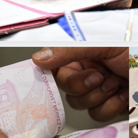
 açıklaması: Bin yıllık kardeşliğ
Ga
Ga
24