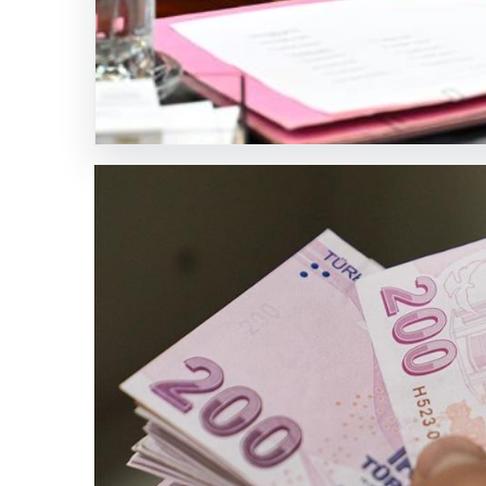
Otobüsü
Kaza
Yaptı:
21
Yaralı
SICAK HABER
GÜNCEL HABERLER
0 YORUM
05.08.2026
Bahçeli’den çerçeve yasa
tescillendi