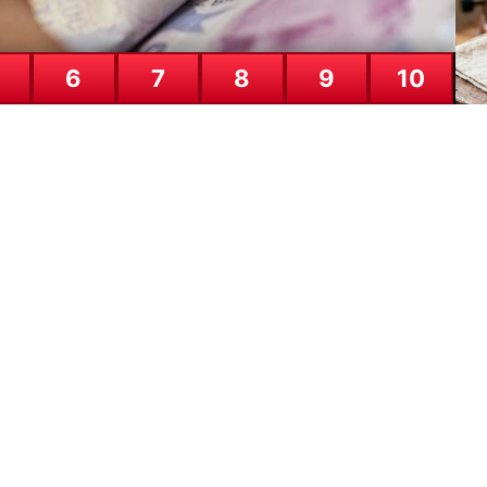
6
7
8
9
10
Ça
24