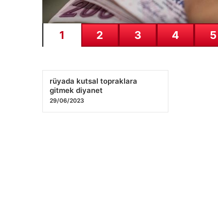
1
2
3
4
5
rüyada kutsal topraklara
gitmek diyanet
29/06/2023