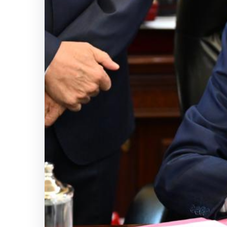
Samsun’da
Özel
Halk