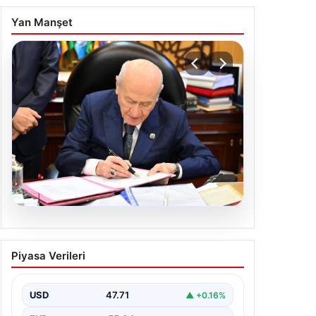
Yan Manşet
05.08.2026
Bahçeli’den çerçeve yasa
Piyasa Verileri
açıklaması: Bin yıllık
kardeşliğimiz tescillendi
USD
47.71
▲ +0.16%