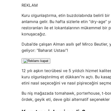
REKLAM
Kuru olgunlaştırma, etin buzdolabında belirli bir
anlamına gelir. Bu hafta sizlerle etin “dry-age” 
restoranları ile et lokantalarının mükemmel bir p
konuşacağız.
Dubai’de çalışan Alman asıllı şef Mirco Beutler, 
geliyor: “Baharat Ustası”!
12 yılı aşkın tecrübesi ve 5 yıldızlı hizmet kali
kuru olgunlaştırılmış et dükkanı”nı açtı. Bu ka
etini nasıl seçeceğini ve nasıl pişireceğini seçm
Bu niş mağazada tomahawk, porterhouse, t-bone 
ördek, geyik eti, deve gibi alternatif seçenekle