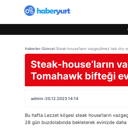
Haberler
›
Güncel
›
Steak-house’ların vazgeçilmez tadı dry-a
Steak-house’ların v
Tomahawk bifteği evd
admin
•
20.12.2023 14:14
Bu hafta Lezzet köşesi steak house’ların vazgeç
28 gün buzdolabında bekleterek evinizde daha lez