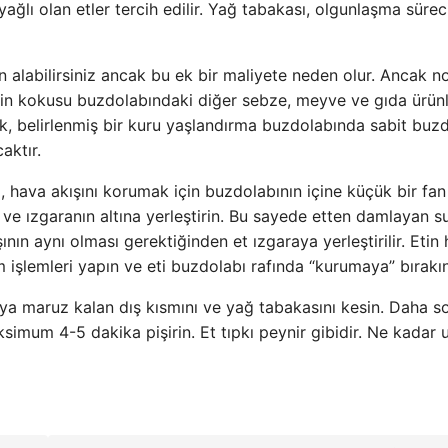
yağlı olan etler tercih edilir. Yağ tabakası, olgunlaşma sürec
n alabilirsiniz ancak bu ek bir maliyete neden olur. Ancak n
etin kokusu buzdolabındaki diğer sebze, meyve ve gıda ürünl
arak, belirlenmiş bir kuru yaşlandırma buzdolabında sabit buz
aktır.
, hava akışını korumak için buzdolabının içine küçük bir fan
in ve ızgaranın altına yerleştirin. Bu sayede etten damlayan s
ının aynı olması gerektiğinden et ızgaraya yerleştirilir. Etin
 işlemleri yapın ve eti buzdolabı rafında “kurumaya” bırakın
ya maruz kalan dış kısmını ve yağ tabakasını kesin. Daha s
um 4-5 dakika pişirin. Et tıpkı peynir gibidir. Ne kadar 