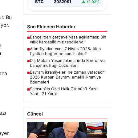
BTC
3082091
▲ +1.02%
ur. Bu
iyor.
Son Eklenen Haberler
Bahçeli’den çerçeve yasa açıklaması: Bin
■
yıllık kardeşliğimiz tescillendi
e
Altın fiyatları canlı 7 Nisan 2026: Altın
■
n
fiyatları bugün ne kadar oldu?
Dış Mekan Yaşam alanlarında Konfor ve
■
bahçe mutfağı Çözümleri
Bayram ikramiyeleri ne zaman yatacak?
daha
■
2026 Kurban Bayramı emekli ikramiye
ödemeleri
Samsun’da Özel Halk Otobüsü Kaza
■
Yaptı: 21 Yaralı
azı
Güncel
leyen