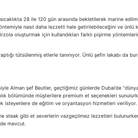
 sıcaklıkta 28 ile 120 gün arasında bekletilerek marine edilm
yöntemiyle nasıl daha lezzetli hale getirilebileceğini ve ünlü
irzola oluşturmak için kullandıkları farklı pişirme yöntemleri
yaptığı tütsülenmiş etlerle tanınıyor. Ünlü şefin lakabı da bu
tesiyle Alman şef Beutler, geçtiğimiz günlerde Dubai’de “dünya
saplık bölümünde müşterilere premium et seçenekleri sunulurk
ek isteyenlere de eğitim ve oryantasyon hizmetleri veriliyor.
steak gibi et severlerin vazgeçilmez lezzetleri bulunurke
r de mevcut.