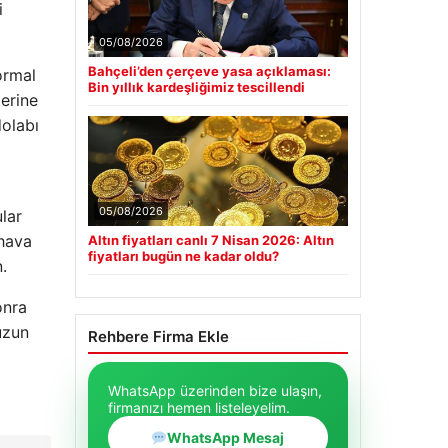
i
05/08/2026
Bahçeli’den çerçeve yasa açıklaması:
ormal
Bin yıllık kardeşliğimiz tescillendi
erine
dolabı
05/08/2026
ular
 hava
Altın fiyatları canlı 7 Nisan 2026: Altın
fiyatları bugün ne kadar oldu?
.
onra
uzun
Rehbere Firma Ekle
WhatsApp üzerinden bize ulaşın,
firmanızı hemen listeleyelim.
WhatsApp Mesaj