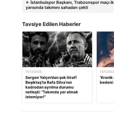
← İstanbulspor Başkanı, Trabzonspor maçı ik
yarısında takımını sahadan çekti
Tavsiye Edilen Haberler
15/12/2025
14/12/20
Sergen Yalçın’dan şok itiraf!
‘Kronik 
Beşiktaş’ta Rafa Silva’nın
bedeni 
kadrodan ayrılma durumu
netleşti: “Takımda yer almak
istemiyor!”