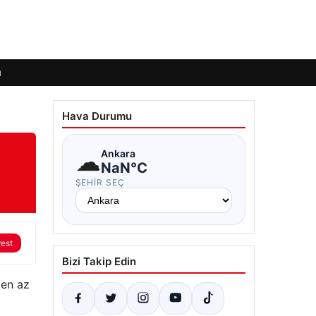
ı
Hava Durumu
☁
Ankara
NaN°C
ŞEHIR SEÇ
rest
Bizi Takip Edin
 en az