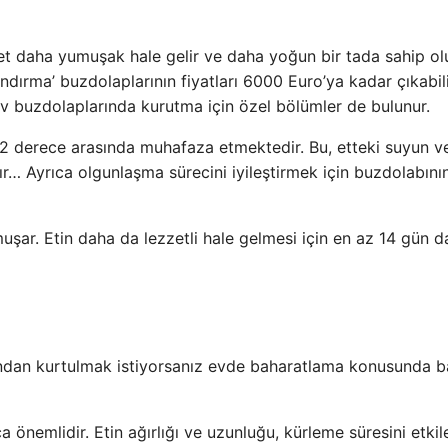
 et daha yumuşak hale gelir ve daha yoğun bir tada sahip ol
landırma’ buzdolaplarının fiyatları 6000 Euro’ya kadar çıkabil
 buzdolaplarında kurutma için özel bölümler de bulunur.
e +2 derece arasında muhafaza etmektedir. Bu, etteki suyun v
ıdır… Ayrıca olgunlaşma sürecini iyileştirmek için buzdolabını
uşar. Etin daha da lezzetli hale gelmesi için en az 14 gün 
ndan kurtulmak istiyorsanız evde baharatlama konusunda b
önemlidir. Etin ağırlığı ve uzunluğu, kürleme süresini etki