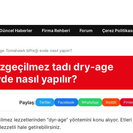
Güncel Haberler
Firma Rehberi
Forum
Çerez Politikas
ge Tomahawk bifteği evde nasıl yapılır?
azgeçilmez tadı dry-age
e nasıl yapılır?
Paylaş:
Twitter
Facebook
WhatsApp
Reddit
Pinte
ilmez lezzetlerinden “dyr-age” yöntemini konu alıyor. Etleri
zetli hale getirebilirsiniz.