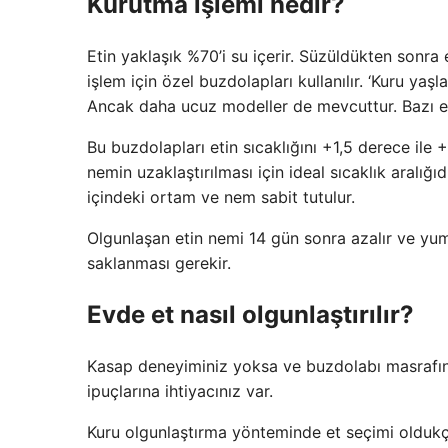
Kurutma işlemi nedir?
Etin yaklaşık %70’i su içerir. Süzüldükten sonra
işlem için özel buzdolapları kullanılır. ‘Kuru yaş
Ancak daha ucuz modeller de mevcuttur. Bazı ev
Bu buzdolapları etin sıcaklığını +1,5 derece il
nemin uzaklaştırılması için ideal sıcaklık aralığ
içindeki ortam ve nem sabit tutulur.
Olgunlaşan etin nemi 14 gün sonra azalır ve yum
saklanması gerekir.
Evde et nasıl olgunlaştırılır?
Kasap deneyiminiz yoksa ve buzdolabı masrafı
ipuçlarına ihtiyacınız var.
Kuru olgunlaştırma yönteminde et seçimi oldukça 