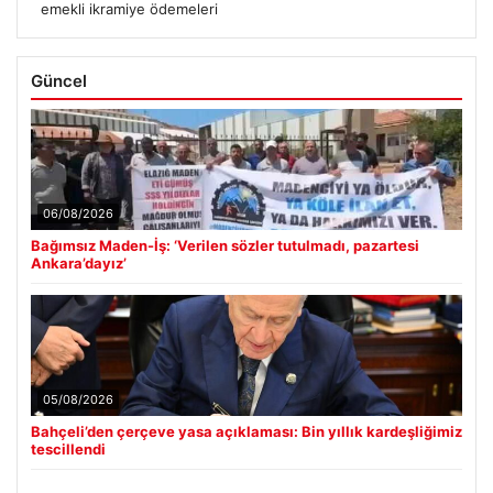
emekli ikramiye ödemeleri
Güncel
06/08/2026
Bağımsız Maden-İş: ‘Verilen sözler tutulmadı, pazartesi
Ankara’dayız’
05/08/2026
Bahçeli’den çerçeve yasa açıklaması: Bin yıllık kardeşliğimiz
tescillendi