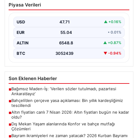
Piyasa Verileri
Bin yıllık kardeşliğimiz tescillendi
USD
47.71
▲ +0.16%
EUR
55.04
• 0.01%
ALTIN
6548.8
▲ +0.87%
BTC
3052439
▼ -0.94%
Son Eklenen Haberler
Bağımsız Maden-İş: ‘Verilen sözler tutulmadı, pazartesi
■
Ankara’dayız’
Bahçeli’den çerçeve yasa açıklaması: Bin yıllık kardeşliğimiz
■
tescillendi
Altın fiyatları canlı 7 Nisan 2026: Altın fiyatları bugün ne kadar
■
oldu?
Dış Mekan Yaşam alanlarında Konfor ve bahçe mutfağı
■
Çözümleri
Bayram ikramiyeleri ne zaman yatacak? 2026 Kurban Bayramı
■