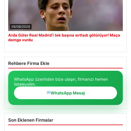
09/08/2026
Arda Güler Real Madrid’i tek başına sırtladı götürüyor! Maça
damga vurdu
Rehbere Firma Ekle
WhatsApp üzerinden bize ulaşın, firmanızı hemen
listeleyelim.
WhatsApp Mesaj
Son Eklenen Firmalar