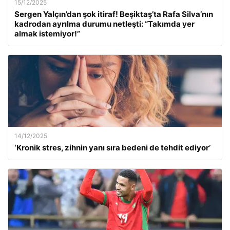
15/12/2025
Sergen Yalçın’dan şok itiraf! Beşiktaş’ta Rafa Silva’nın
kadrodan ayrılma durumu netleşti: “Takımda yer
almak istemiyor!”
14/12/2025
‘Kronik stres, zihnin yanı sıra bedeni de tehdit ediyor’