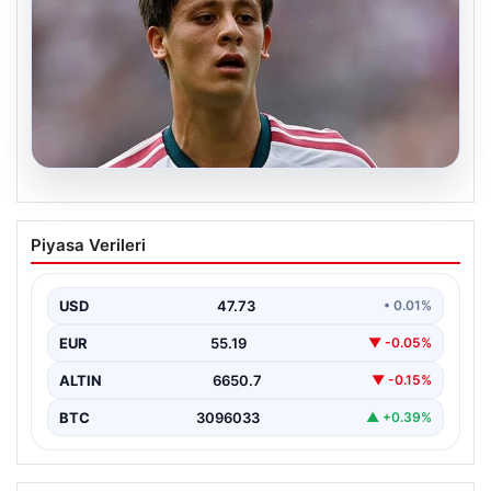
09.08.2026
Arda Güler Real Madrid’i tek başına
Piyasa Verileri
sırtladı götürüyor! Maça damga vurdu
USD
47.73
• 0.01%
EUR
55.19
▼ -0.05%
ALTIN
6650.7
▼ -0.15%
BTC
3096033
▲ +0.39%