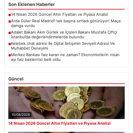
Son Eklenen Haberler
14 Nisan 2026 Güncel Altın Fiyatları ve Piyasa Analizi
■
Arda Güler Real Madrid’i tek başına sırtladı götürüyor! Maça
■
damga vurdu
Adalet Bakanı Akın Gürlek ve İçişleri Bakanı Mustafa Çiftçi
■
İstanbul’da değerlendirmelerde bulundu
Kelebek chat adresi İle Dijital İletişimin Seviyeli Adresi Ve
■
Muhabbet Deneyimi
Merkez Bankası faiz kararı ne zaman? Ekonomistlerin nisan
■
ayı faiz beklentisi belli oldu
Güncel
10/08/2026
14 Nisan 2026 Güncel Altın Fiyatları ve Piyasa Analizi