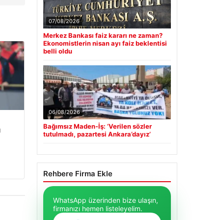
07/08/2026
Merkez Bankası faiz kararı ne zaman?
Ekonomistlerin nisan ayı faiz beklentisi
belli oldu
06/08/2026
Bağımsız Maden-İş: ‘Verilen sözler
u
tutulmadı, pazartesi Ankara’dayız’
Rehbere Firma Ekle
WhatsApp üzerinden bize ulaşın,
firmanızı hemen listeleyelim.