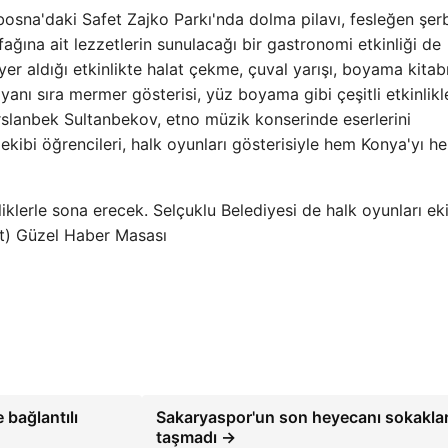
sna'daki Safet Zajko Parkı'nda dolma pilavı, fesleğen şerb
ına ait lezzetlerin sunulacağı bir gastronomi etkinliği de
er aldığı etkinlikte halat çekme, çuval yarışı, boyama kitabı
 yanı sıra mermer gösterisi, yüz boyama gibi çeşitli etkinlikl
rslanbek Sultanbekov, etno müzik konserinde eserlerini
 ekibi öğrencileri, halk oyunları gösterisiyle hem Konya'yı h
iklerle sona erecek. Selçuklu Belediyesi de halk oyunları eki
et) Güzel Haber Masası
 bağlantılı
Sakaryaspor'un son heyecanı sokakla
taşmadı →