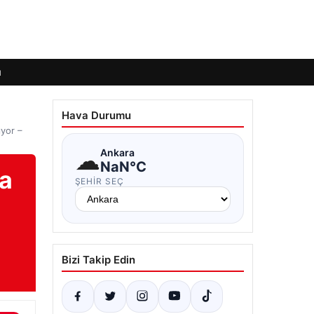
ı
Hava Durumu
ıyor –
☁
Ankara
NaN°C
na
ŞEHIR SEÇ
Bizi Takip Edin