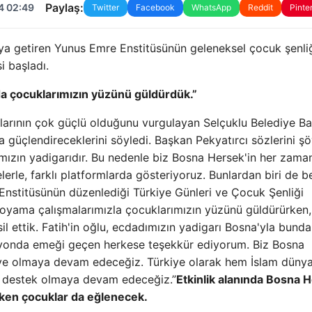
Paylaş:
4 02:49
Twitter
Facebook
WhatsApp
Reddit
Pinte
ya getiren Yunus Emre Enstitüsünün geleneksel çocuk şenliğ
i başladı.
’da çocuklarımızın yüzünü güldürdük.”
ğlarının çok güçlü olduğunu vurgulayan Selçuklu Belediye B
a güçlendireceklerini söyledi. Başkan Pekyatırcı sözlerini şö
ımızın yadigarıdır. Bu nedenle biz Bosna Hersek'in her zama
lelerle, farklı platformlarda gösteriyoruz. Bunlardan biri de b
Enstitüsünün düzenlediği Türkiye Günleri ve Çocuk Şenliği
z boyama çalışmalarımızla çocuklarımızın yüzünü güldürürken,
il ettik. Fatih'in oğlu, ecdadımızın yadigarı Bosna'yla bund
syonda emeği geçen herkese teşekkür ediyorum. Biz Bosna
 ve olmaya devam edeceğiz. Türkiye olarak hem İslam dünya
a destek olmaya devam edeceğiz.”
Etkinlik alanında Bosna 
arken çocuklar da eğlenecek.