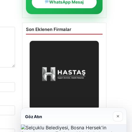
WhatsApp Mesaj
Son Eklenen Firmalar
×
Göz Atın
Enes Kaplan Avukatlık Bürosu
28/04/2026