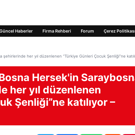
Güncel Haberler
Firma Rehberi
Forum
Çerez Politikas
 şehirlerinde her yıl düzenlenen “Türkiye Günleri Çocuk Şenliği”ne katıl
, Bosna Hersek'in Saraybos
de her yıl düzenlenen
k Şenliği”ne katılıyor –