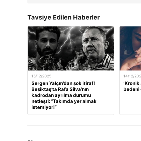
Tavsiye Edilen Haberler
15/12/2025
14/12/20
Sergen Yalçın’dan şok itiraf!
‘Kronik 
Beşiktaş’ta Rafa Silva’nın
bedeni 
kadrodan ayrılma durumu
netleşti: “Takımda yer almak
istemiyor!”