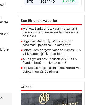
BTC
3094440
▲ +1.42%
eti,
,
Son Eklenen Haberler
er de
Merkez Bankası faiz kararı ne zaman?
■
Ekonomistlerin nisan ayı faiz beklentisi
em de
belli oldu
Bağımsız Maden-İş: ‘Verilen sözler
■
tutulmadı, pazartesi Ankara’dayız’
biyle
Bahçeli’den çerçeve yasa açıklaması: Bin
■
yıllık kardeşliğimiz tescillendi
Altın fiyatları canlı 7 Nisan 2026: Altın
■
fiyatları bugün ne kadar oldu?
Dış Mekan Yaşam alanlarında Konfor ve
■
bahçe mutfağı Çözümleri
Güncel
ra