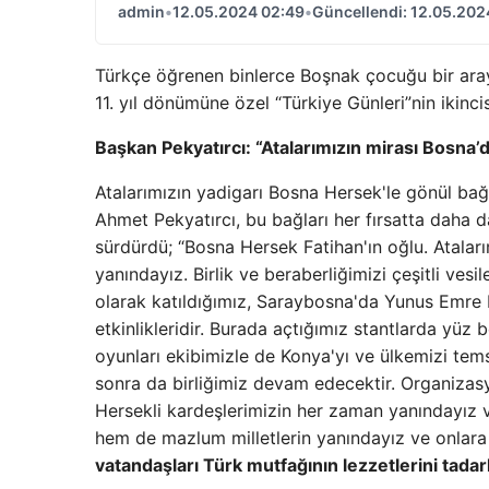
admin
•
12.05.2024 02:49
•
Güncellendi: 12.05.202
Türkçe öğrenen binlerce Boşnak çocuğu bir ara
11. yıl dönümüne özel “Türkiye Günleri”nin ikincis
Başkan Pekyatırcı: “Atalarımızın mirası Bosna
Atalarımızın yadigarı Bosna Hersek'le gönül ba
Ahmet Pekyatırcı, bu bağları her fırsatta daha d
sürdürdü; “Bosna Hersek Fatihan'ın oğlu. Atalar
yanındayız. Birlik ve beraberliğimizi çeşitli vesi
olarak katıldığımız, Saraybosna'da Yunus Emre 
etkinlikleridir. Burada açtığımız stantlarda yü
oyunları ekibimizle de Konya'yı ve ülkemizi tems
sonra da birliğimiz devam edecektir. Organiza
Hersekli kardeşlerimizin her zaman yanındayız
hem de mazlum milletlerin yanındayız ve onlar
vatandaşları Türk mutfağının lezzetlerini tad