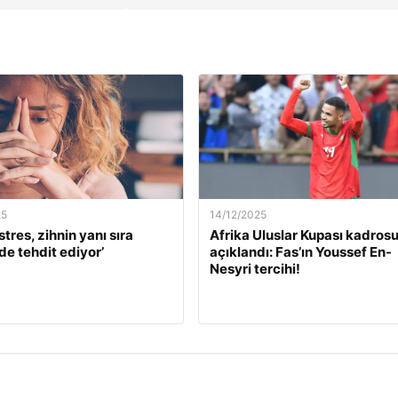
25
14/12/2025
stres, zihnin yanı sıra
Afrika Uluslar Kupası kadros
de tehdit ediyor’
açıklandı: Fas’ın Youssef En-
Nesyri tercihi!