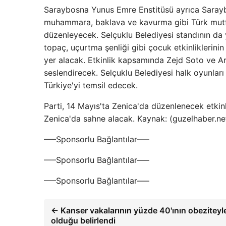
Saraybosna Yunus Emre Enstitüsü ayrıca Saraybo
muhammara, baklava ve kavurma gibi Türk mutfağ
düzenleyecek. Selçuklu Belediyesi standının da y
topaç, uçurtma şenliği gibi çocuk etkinliklerinin
yer alacak. Etkinlik kapsamında Zejd Soto ve A
seslendirecek. Selçuklu Belediyesi halk oyunları
Türkiye'yi temsil edecek.
Parti, 14 Mayıs'ta Zenica'da düzenlenecek etkinl
Zenica'da sahne alacak. Kaynak: (guzelhaber.n
—–Sponsorlu Bağlantılar—–
—–Sponsorlu Bağlantılar—–
—–Sponsorlu Bağlantılar—–
← Kanser vakalarının yüzde 40'ının obeziteyle
olduğu belirlendi