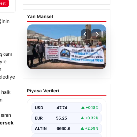
rest
Yan Manşet
inin
aşkanı
yle
n
elediye
06.08.2026
Bağımsız Maden-İş:
Piyasa Verileri
 halk
‘Verilen sözler
an
tutulmadı, pazartesi
Ankara’dayız’
USD
47.74
▲ +0.18%
sının
EUR
55.25
▲ +0.32%
Hersek
ALTIN
6660.6
▲ +2.59%