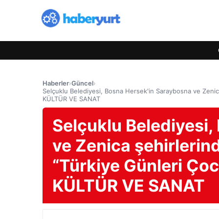
Haberler
›
Güncel
›
Selçuklu Belediyesi, Bosna Hersek'in Saraybosna ve Zenica
KÜLTÜR VE SANAT
Selçuklu Belediyesi
ve Zenica şehirlerin
“Türkiye Günleri Çocu
KÜLTÜR VE SANAT