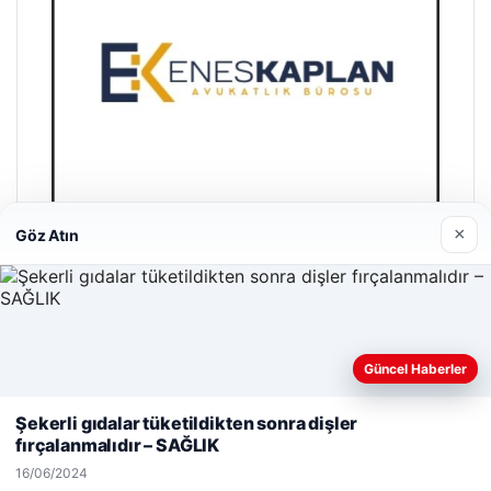
×
Göz Atın
Enes Kaplan Avukatlık Bürosu
28/04/2026
Güncel Haberler
Web sitemizi nasıl kullandığınızı daha iyi anlayabilmek,
deneyiminizi kişiselleştirmek ve geliştirmek amacıyla çerezler
Şekerli gıdalar tüketildikten sonra dişler
kullanıyoruz.
Çerez Politikamız
fırçalanmalıdır – SAĞLIK
Reddet
Kabul Et
16/06/2024