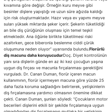
kıvamına göre değişir. Örneğin kuru meyve gibi
besinler dişlere yapıştığı ve uzun süre ağızda kaldığı
için risk oluşturmaktadır. Hazır veya ev yapımı meyve
suları yüksek miktarda şeker içerir. Şekerin tüketildiği
an bile diş çürüğünün oluşması için temel teşkil
etmektedir. Ana öğünle birlikte tüketilmesi riski
azaltırken, gece biberonla beslenme ciddi çürük
oluşumuna neden oluyor” uyarısında bulundu.
Florürlü
diş macunu daha koruyucudur
Doç. Diyet kontrolünün
yanı sıra dişlerin günde en az iki kez çocuğun yaşına
uygun diş fırçası ve macunla fırçalanması gerektiğini
vurguladı. Dr. Canan Duman, florür içeren macun
kullanımının, florür içermeyen macuna göre yüzde 25
daha fazla koruma sağladığını belirterek, yetişkinlerin
diş fırçalamasına yardımcı olmasının önemine dikkat
çekti. Canan Duman, şunları söyledi: “Çocukların motor
becerileri dişlerini etkili bir şekilde fırçalamaya uygun
olmadığından diş fırçalamanın mutlaka bir yetişkinin