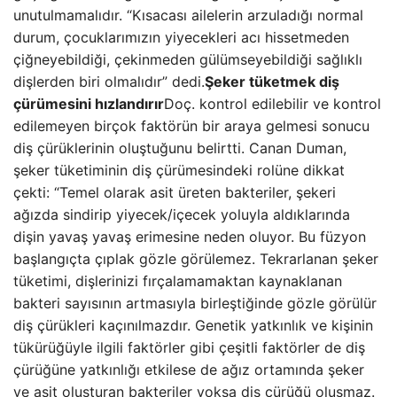
unutulmamalıdır. “Kısacası ailelerin arzuladığı normal
durum, çocuklarımızın yiyecekleri acı hissetmeden
çiğneyebildiği, çekinmeden gülümseyebildiği sağlıklı
dişlerden biri olmalıdır” dedi.
Şeker tüketmek diş
çürümesini hızlandırır
Doç. kontrol edilebilir ve kontrol
edilemeyen birçok faktörün bir araya gelmesi sonucu
diş çürüklerinin oluştuğunu belirtti. Canan Duman,
şeker tüketiminin diş çürümesindeki rolüne dikkat
çekti: “Temel olarak asit üreten bakteriler, şekeri
ağızda sindirip yiyecek/içecek yoluyla aldıklarında
dişin yavaş yavaş erimesine neden oluyor. Bu füzyon
başlangıçta çıplak gözle görülemez. Tekrarlanan şeker
tüketimi, dişlerinizi fırçalamamaktan kaynaklanan
bakteri sayısının artmasıyla birleştiğinde gözle görülür
diş çürükleri kaçınılmazdır. Genetik yatkınlık ve kişinin
tükürüğüyle ilgili faktörler gibi çeşitli faktörler de diş
çürüğüne yatkınlığı etkilese de ağız ortamında şeker
ve asit oluşturan bakteriler yoksa diş çürüğü oluşmaz.