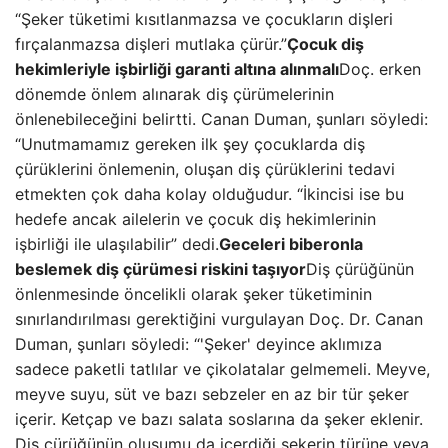
“Şeker tüketimi kısıtlanmazsa ve çocukların dişleri
fırçalanmazsa dişleri mutlaka çürür.”
Çocuk diş
hekimleriyle işbirliği garanti altına alınmalı
Doç. erken
dönemde önlem alınarak diş çürümelerinin
önlenebileceğini belirtti. Canan Duman, şunları söyledi:
“Unutmamamız gereken ilk şey çocuklarda diş
çürüklerini önlemenin, oluşan diş çürüklerini tedavi
etmekten çok daha kolay olduğudur. “İkincisi ise bu
hedefe ancak ailelerin ve çocuk diş hekimlerinin
işbirliği ile ulaşılabilir” dedi.
Geceleri biberonla
beslemek diş çürümesi riskini taşıyor
Diş çürüğünün
önlenmesinde öncelikli olarak şeker tüketiminin
sınırlandırılması gerektiğini vurgulayan Doç. Dr. Canan
Duman, şunları söyledi: “'Şeker' deyince aklımıza
sadece paketli tatlılar ve çikolatalar gelmemeli. Meyve,
meyve suyu, süt ve bazı sebzeler en az bir tür şeker
içerir. Ketçap ve bazı salata soslarına da şeker eklenir.
Diş çürüğünün oluşumu da içerdiği şekerin türüne veya