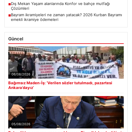
Dış Mekan Yaşam alanlarında Konfor ve bahçe mutfağı
■
Çözümleri
Bayram ikramiyeleri ne zaman yatacak? 2026 Kurban Bayramı
■
emekli ikramiye ödemeleri
Güncel
06/08/2026
Bağımsız Maden-İş: ‘Verilen sözler tutulmadı, pazartesi
Ankara’dayız’
05/08/2026