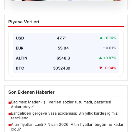
05.08.2026
Bahçeli’den çerçeve yasa açıklaması:
Piyasa Verileri
Bin yıllık kardeşliğimiz tescillendi
USD
47.71
▲ +0.16%
EUR
55.04
• 0.01%
ALTIN
6548.8
▲ +0.87%
BTC
3052439
▼ -0.94%
Son Eklenen Haberler
Bağımsız Maden-İş: ‘Verilen sözler tutulmadı, pazartesi
■
Ankara’dayız’
Bahçeli’den çerçeve yasa açıklaması: Bin yıllık kardeşliğimiz
■
tescillendi
Altın fiyatları canlı 7 Nisan 2026: Altın fiyatları bugün ne kadar
■
oldu?