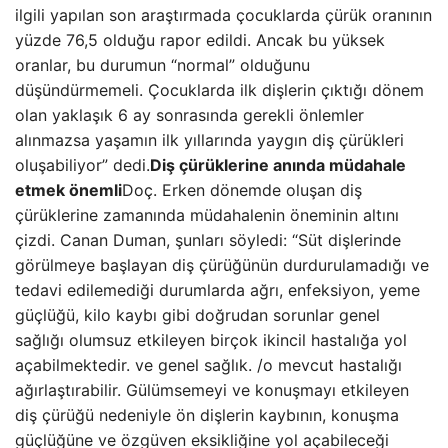
ilgili yapılan son araştırmada çocuklarda çürük oranının
yüzde 76,5 olduğu rapor edildi. Ancak bu yüksek
oranlar, bu durumun “normal” olduğunu
düşündürmemeli. Çocuklarda ilk dişlerin çıktığı dönem
olan yaklaşık 6 ay sonrasında gerekli önlemler
alınmazsa yaşamın ilk yıllarında yaygın diş çürükleri
oluşabiliyor” dedi.
Diş çürüklerine anında müdahale
etmek önemli
Doç. Erken dönemde oluşan diş
çürüklerine zamanında müdahalenin öneminin altını
çizdi. Canan Duman, şunları söyledi: “Süt dişlerinde
görülmeye başlayan diş çürüğünün durdurulamadığı ve
tedavi edilemediği durumlarda ağrı, enfeksiyon, yeme
güçlüğü, kilo kaybı gibi doğrudan sorunlar genel
sağlığı olumsuz etkileyen birçok ikincil hastalığa yol
açabilmektedir. ve genel sağlık. /o mevcut hastalığı
ağırlaştırabilir. Gülümsemeyi ve konuşmayı etkileyen
diş çürüğü nedeniyle ön dişlerin kaybının, konuşma
güçlüğüne ve özgüven eksikliğine yol açabileceği