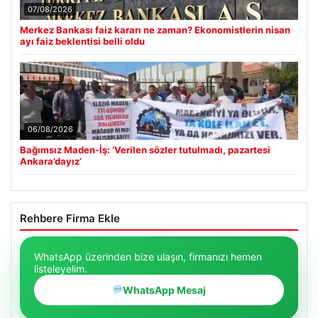
07/08/2026
Merkez Bankası faiz kararı ne zaman? Ekonomistlerin nisan
ayı faiz beklentisi belli oldu
06/08/2026
Bağımsız Maden-İş: ‘Verilen sözler tutulmadı, pazartesi
Ankara’dayız’
Rehbere Firma Ekle
WhatsApp üzerinden bize ulaşın, firmanızı hemen
listeleyelim.
WhatsApp Mesaj