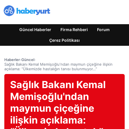
Güncel Haberler
Firma Rehberi
Forum
Çerez Politikası
Haberler
›
Güncel
›
Sağlık Bakanı Kemal Memişoğlu'ndan maymun çiçeğine ilişkin
açıklama: “Ülkemizde hastalığın tanısı bulunmuyor…”
Sağlık Bakanı Kemal
Memişoğlu'ndan
maymun çiçeğine
ilişkin açıklama: