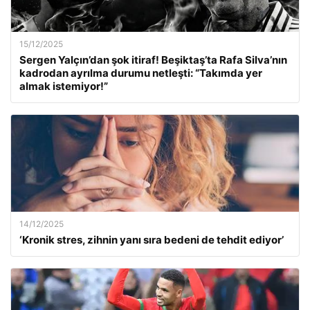
15/12/2025
Sergen Yalçın’dan şok itiraf! Beşiktaş’ta Rafa Silva’nın
kadrodan ayrılma durumu netleşti: “Takımda yer
almak istemiyor!”
14/12/2025
‘Kronik stres, zihnin yanı sıra bedeni de tehdit ediyor’