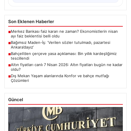
Son Eklenen Haberler
Merkez Bankası faiz kararı ne zaman? Ekonomistlerin nisan
■
ayı faiz beklentisi belli oldu
Bağımsız Maden-İş: ‘Verilen sözler tutulmadı, pazartesi
■
Ankara’dayız’
Bahçeli’den çerçeve yasa açıklaması: Bin yıllık kardeşliğimiz
■
tescillendi
Altın fiyatları canlı 7 Nisan 2026: Altın fiyatları bugün ne kadar
■
oldu?
Dış Mekan Yaşam alanlarında Konfor ve bahçe mutfağı
■
Çözümleri
Güncel