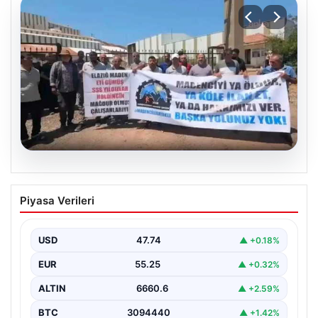
06.08.2026
Bağımsız Maden-İş: ‘Verilen sözler
Piyasa Verileri
tutulmadı, pazartesi Ankara’dayız’
USD
47.74
▲ +0.18%
EUR
55.25
▲ +0.32%
ALTIN
6660.6
▲ +2.59%
BTC
3094440
▲ +1.42%