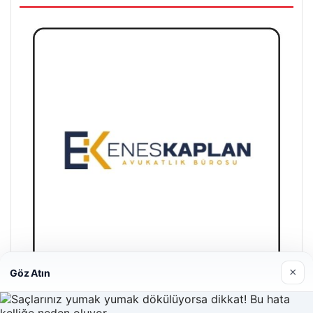
×
Göz Atın
Enes Kaplan Avukatlık Bürosu