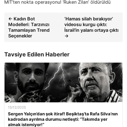
MİT’ten nokta operasyonu! ‘Ruken Zilan’ öldürüldü
← Kadın Bot
‘Hamas silah bırakıyor’
Modelleri: Tarzınızı
videosu kurgu çıktı:
Tamamlayan Trend
İsrail’in yalanı ortaya çıktı
Seçenekler
→
Tavsiye Edilen Haberler
15/12/2025
Sergen Yalçın’dan şok itiraf! Beşiktaş’ta Rafa Silva’nın
kadrodan ayrılma durumu netleşti: “Takımda yer
almak istemiyor!”