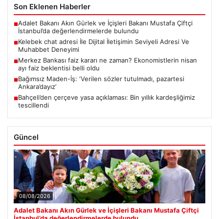
Son Eklenen Haberler
Adalet Bakanı Akın Gürlek ve İçişleri Bakanı Mustafa Çiftçi
■
İstanbul’da değerlendirmelerde bulundu
Kelebek chat adresi İle Dijital İletişimin Seviyeli Adresi Ve
■
Muhabbet Deneyimi
Merkez Bankası faiz kararı ne zaman? Ekonomistlerin nisan
■
ayı faiz beklentisi belli oldu
Bağımsız Maden-İş: ‘Verilen sözler tutulmadı, pazartesi
■
Ankara’dayız’
Bahçeli’den çerçeve yasa açıklaması: Bin yıllık kardeşliğimiz
■
tescillendi
Güncel
08/08/2026
Adalet Bakanı Akın Gürlek ve İçişleri Bakanı Mustafa Çiftçi
İstanbul’da değerlendirmelerde bulundu