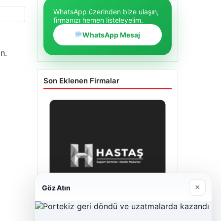
WhatsApp üzerinden bize ulaşın,
firmanızı hemen listeleyelim.
WhatsApp Mesaj
n.
Son Eklenen Firmalar
×
Göz Atın