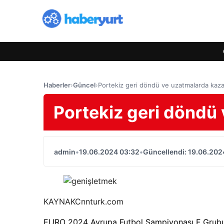
Haberler
›
Güncel
›
Portekiz geri döndü ve uzatmalarda kaz
Portekiz geri döndü
admin
•
19.06.2024 03:32
•
Güncellendi: 19.06.202
KAYNAK
Cnnturk.com
EURO 2024 Avrupa Futbol Şampiyonası F Grubu'n