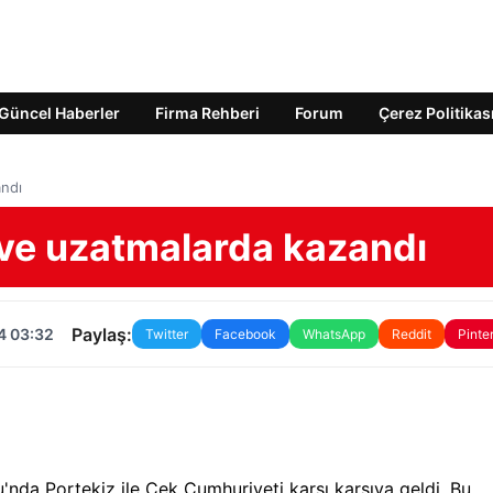
Güncel Haberler
Firma Rehberi
Forum
Çerez Politikas
andı
 ve uzatmalarda kazandı
Paylaş:
4 03:32
Twitter
Facebook
WhatsApp
Reddit
Pinte
da Portekiz ile Çek Cumhuriyeti karşı karşıya geldi. Bu