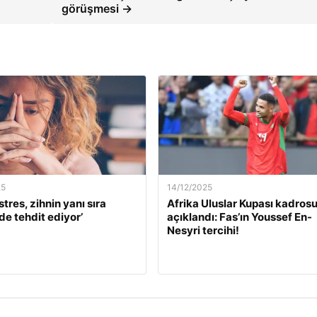
görüşmesi →
25
14/12/2025
stres, zihnin yanı sıra
Afrika Uluslar Kupası kadros
de tehdit ediyor’
açıklandı: Fas’ın Youssef En-
Nesyri tercihi!