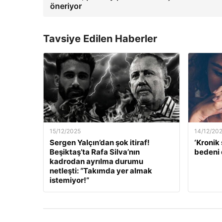
öneriyor
Tavsiye Edilen Haberler
15/12/2025
14/12/20
Sergen Yalçın’dan şok itiraf!
‘Kronik 
Beşiktaş’ta Rafa Silva’nın
bedeni 
kadrodan ayrılma durumu
netleşti: “Takımda yer almak
istemiyor!”