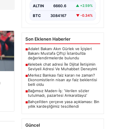
büyük bir hassasiyet taşımaktadır.
ALTIN
6660.6
▲ +2.59%
Günümüzde çeşitli…
BTC
3084167
▼ -0.34%
Son Eklenen Haberler
Adalet Bakanı Akın Gürlek ve İçişleri
■
Bakanı Mustafa Çiftçi İstanbul’da
değerlendirmelerde bulundu
Kelebek chat adresi İle Dijital İletişimin
■
Seviyeli Adresi Ve Muhabbet Deneyimi
Merkez Bankası faiz kararı ne zaman?
■
Ekonomistlerin nisan ayı faiz beklentisi
u
belli oldu
Bağımsız Maden-İş: ‘Verilen sözler
■
tutulmadı, pazartesi Ankara’dayız’
Bahçeli’den çerçeve yasa açıklaması: Bin
■
yıllık kardeşliğimiz tescillendi
Güncel