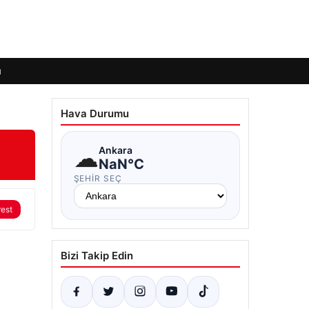
ı
Hava Durumu
☁
Ankara
NaN°C
ŞEHIR SEÇ
rest
Bizi Takip Edin