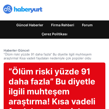
Güncel Haberler
Firma Rehberi
Forum
Çerez Politikası
Haberler
›
Güncel
›
“Ölüm riski yüzde 91 daha fazla” Bu diyetle ilgili muhteşem
araştırma! Kısa vadeli faydaları nedeniyle çok popüler oldu
“Ölüm riski yüzde 91
daha fazla” Bu diyetle
ilgili muhteşem
araştırma! Kısa vadeli