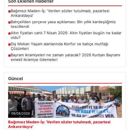
Son Eklenen Haberler
Bağımsız Maden-İş: ‘Verilen sözler tutulmadı, pazartesi
■
Ankara’dayız’
Bahçeli’den çerçeve yasa açıklaması: Bin yıllık kardeşliğimiz
■
tescillendi
Altın fiyatları canlı 7 Nisan 2026: Altın fiyatları bugün ne kadar
■
oldu?
Dış Mekan Yaşam alanlarında Konfor ve bahçe mutfağı
■
Çözümleri
Bayram ikramiyeleri ne zaman yatacak? 2026 Kurban Bayramı
■
emekli ikramiye ödemeleri
Güncel
06/08/2026
Bağımsız Maden-İş: ‘Verilen sözler tutulmadı, pazartesi
Ankara’dayız’