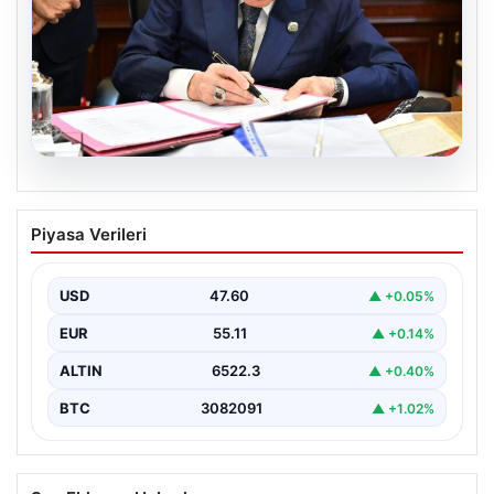
05.08.2026
Bahçeli’den çerçeve yasa açıklaması:
Piyasa Verileri
Bin yıllık kardeşliğimiz tescillendi
USD
47.60
▲ +0.05%
EUR
55.11
▲ +0.14%
ALTIN
6522.3
▲ +0.40%
BTC
3082091
▲ +1.02%