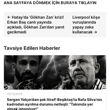
ANA SAYFAYA DÖNMEK İÇİN BURAYA TIKLAYIN
← Hatay’da ‘Gökhan Zan’ krizi!
Liverpool köşe
Erkan Baş canlı yayında
vuruşlarında
açıkladı, Gökhan Zan’dan yanıt
yapay zeka
gecikmedi
kullanacak →
Tavsiye Edilen Haberler
15/12/2025
Sergen Yalçın’dan şok itiraf! Beşiktaş’ta Rafa Silva’nın
kadrodan ayrılma durumu netleşti: “Takımda yer
almak istemiyor!”