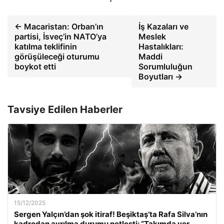
← Macaristan: Orban’ın
İş Kazaları ve
partisi, İsveç’in NATO’ya
Meslek
katılma teklifinin
Hastalıkları:
görüşüleceği oturumu
Maddi
boykot etti
Sorumluluğun
Boyutları →
Tavsiye Edilen Haberler
15/12/2025
Sergen Yalçın’dan şok itiraf! Beşiktaş’ta Rafa Silva’nın
kadrodan ayrılma durumu netleşti: “Takımda yer