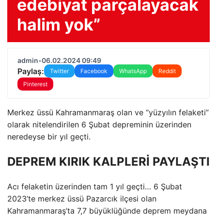
edebiyat parçalayacak
halim yok”
admin
•
06.02.2024 09:49
Paylaş:
Twitter
Facebook
WhatsApp
Reddit
Pinterest
Merkez üssü Kahramanmaraş olan ve “yüzyılın felaketi”
olarak nitelendirilen 6 Şubat depreminin üzerinden
neredeyse bir yıl geçti.
DEPREM KIRIK KALPLERİ PAYLAŞTI
Acı felaketin üzerinden tam 1 yıl geçti… 6 Şubat
2023’te merkez üssü Pazarcık ilçesi olan
Kahramanmaraş’ta 7,7 büyüklüğünde deprem meydana