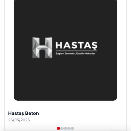
Enes Kaplan Avukatlık Bürosu
28/04/2026