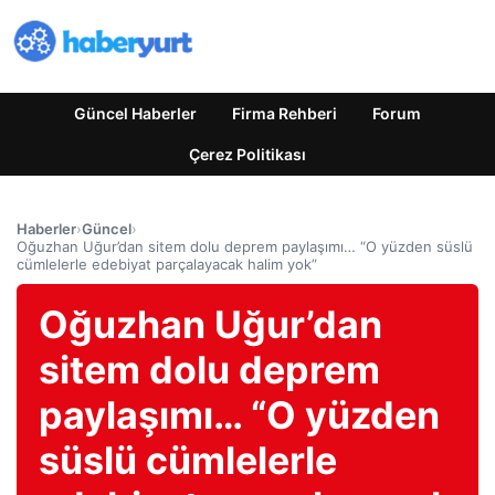
Güncel Haberler
Firma Rehberi
Forum
Çerez Politikası
Haberler
›
Güncel
›
Oğuzhan Uğur’dan sitem dolu deprem paylaşımı… “O yüzden süslü
cümlelerle edebiyat parçalayacak halim yok”
Oğuzhan Uğur’dan
sitem dolu deprem
paylaşımı… “O yüzden
süslü cümlelerle