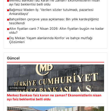
Merkez Bankası faiz kararı ne zaman? Ekonomistlerin nisan
■
ayı faiz beklentisi belli oldu
Bağımsız Maden-İş: ‘Verilen sözler tutulmadı, pazartesi
■
Ankara’dayız’
Bahçeli’den çerçeve yasa açıklaması: Bin yıllık kardeşliğimiz
■
tescillendi
Altın fiyatları canlı 7 Nisan 2026: Altın fiyatları bugün ne kadar
■
oldu?
Dış Mekan Yaşam alanlarında Konfor ve bahçe mutfağı
■
Çözümleri
Güncel
07/08/2026
Merkez Bankası faiz kararı ne zaman? Ekonomistlerin nisan
ayı faiz beklentisi belli oldu