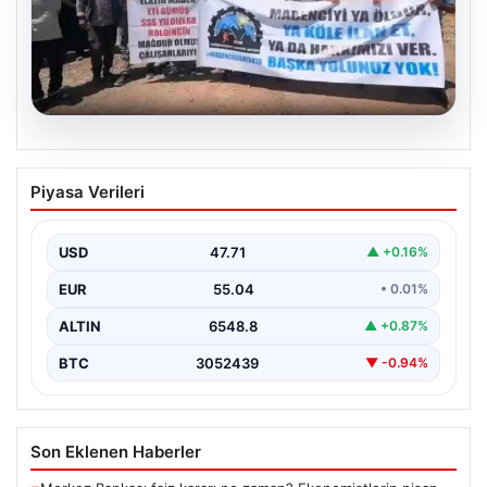
06.08.2026
Bağımsız Maden-İş: ‘Verilen sözler
Piyasa Verileri
tutulmadı, pazartesi Ankara’dayız’
USD
47.71
▲ +0.16%
EUR
55.04
• 0.01%
ALTIN
6548.8
▲ +0.87%
BTC
3052439
▼ -0.94%
Son Eklenen Haberler