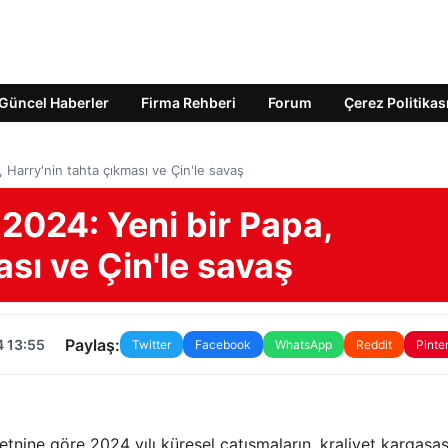
Güncel Haberler
Firma Rehberi
Forum
Çerez Politikas
Harry'nin tahta çıkması ve Çin'le savaş
2024: Yeni bir Papa,
ası ve Çin'le savaş
Paylaş:
4 13:55
Twitter
Facebook
WhatsApp
Reddit
Pinte
tnine göre 2024 yılı küresel çatışmaların, kraliyet kargaşas