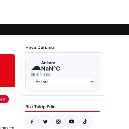
ı
Hava Durumu
☁
Ankara
NaN°C
ŞEHIR SEÇ
rest
Bizi Takip Edin
ının ve