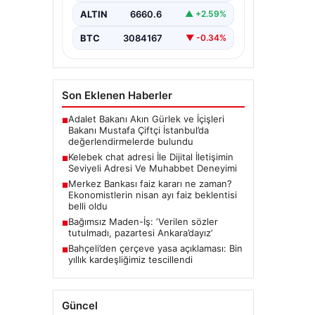
büyük bir hassasiyet taşımaktadır.
ALTIN
6660.6
▲ +2.59%
Günümüzde çeşitli…
BTC
3084167
▼ -0.34%
Son Eklenen Haberler
Adalet Bakanı Akın Gürlek ve İçişleri
■
Bakanı Mustafa Çiftçi İstanbul’da
değerlendirmelerde bulundu
Kelebek chat adresi İle Dijital İletişimin
■
Seviyeli Adresi Ve Muhabbet Deneyimi
Merkez Bankası faiz kararı ne zaman?
■
Ekonomistlerin nisan ayı faiz beklentisi
belli oldu
Bağımsız Maden-İş: ‘Verilen sözler
■
tutulmadı, pazartesi Ankara’dayız’
Bahçeli’den çerçeve yasa açıklaması: Bin
■
yıllık kardeşliğimiz tescillendi
Güncel