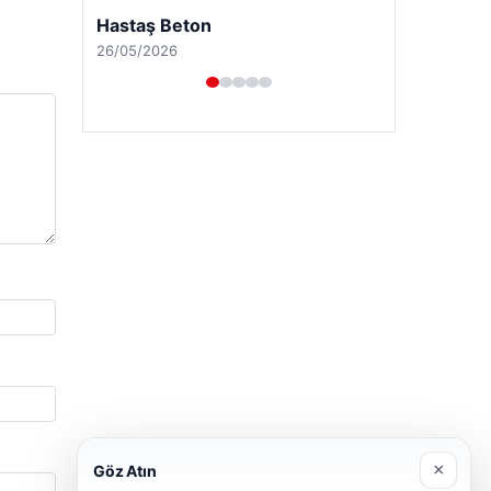
Enes Kaplan Avukatlık Bürosu
28/04/2026
×
Göz Atın