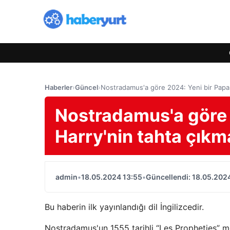
Haberler
›
Güncel
›
Nostradamus'a göre 2024: Yeni bir Papa, 
Nostradamus'a göre 
Harry'nin tahta çıkm
admin
•
18.05.2024 13:55
•
Güncellendi: 18.05.202
Bu haberin ilk yayınlandığı dil İngilizcedir.
Nostradamus'un 1555 tarihli “Les Propheties” me