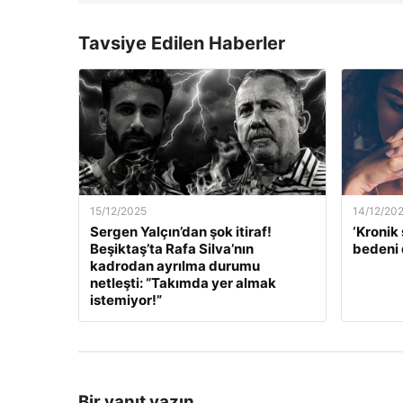
Tavsiye Edilen Haberler
15/12/2025
14/12/20
Sergen Yalçın’dan şok itiraf!
‘Kronik 
Beşiktaş’ta Rafa Silva’nın
bedeni 
kadrodan ayrılma durumu
netleşti: “Takımda yer almak
istemiyor!”
Bir yanıt yazın