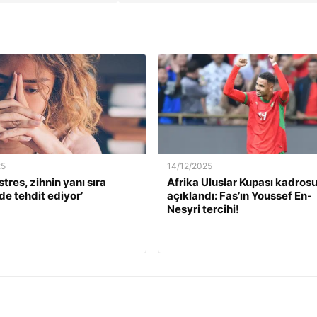
25
14/12/2025
stres, zihnin yanı sıra
Afrika Uluslar Kupası kadros
de tehdit ediyor’
açıklandı: Fas’ın Youssef En-
Nesyri tercihi!