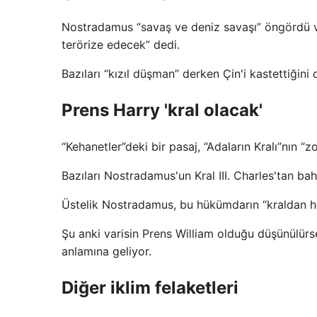
Nostradamus “savaş ve deniz savaşı” öngördü v
terörize edecek” dedi.
Bazıları “kızıl düşman” derken Çin'i kastettiğini
Prens Harry 'kral olacak'
“Kehanetler”deki bir pasaj, “Adaların Kralı”nın “zo
Bazıları Nostradamus'un Kral III. Charles'tan bah
Üstelik Nostradamus, bu hükümdarın “kraldan hiç
Şu anki varisin Prens William olduğu düşünülürse
anlamına geliyor.
Diğer iklim felaketleri