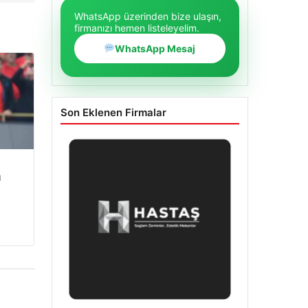
WhatsApp üzerinden bize ulaşın,
firmanızı hemen listeleyelim.
WhatsApp Mesaj
Son Eklenen Firmalar
u