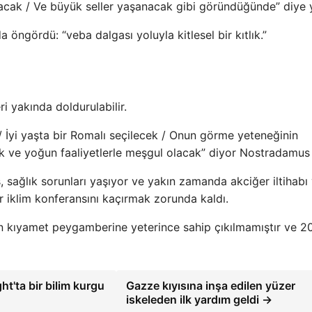
acak / Ve büyük seller yaşanacak gibi göründüğünde” diye 
a öngördü: “veba dalgası yoluyla kitlesel bir kıtlık.”
i yakında doldurulabilir.
 İyi yaşta bir Romalı seçilecek / Onun görme yeteneğinin
k ve yoğun faaliyetlerle meşgul olacak” diyor Nostradamus 
 sağlık sorunları yaşıyor ve yakın zamanda akciğer iltihabı
er iklim konferansını kaçırmak zorunda kaldı.
n kıyamet peygamberine yeterince sahip çıkılmamıştır ve 2
ht'ta bir bilim kurgu
Gazze kıyısına inşa edilen yüzer
iskeleden ilk yardım geldi →