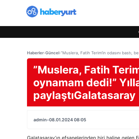
Haberler
›
Güncel
›
”Muslera, Fatih Terim’in odasını bastı, b
”Muslera, Fatih Terim
oynamam dedi!” Yılla
paylaştıGalatasaray
admin
•
08.01.2024 08:05
Galatasaray’ın efsanelerinden biri haline gelen 