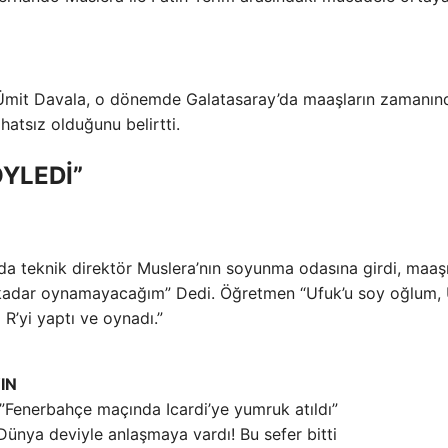
an Ümit Davala, o dönemde Galatasaray’da maaşların zamanın
atsız olduğunu belirtti.
YLEDİ”
nda teknik direktör Muslera’nın soyunma odasına girdi, maaş
 kadar oynamayacağım” Dedi. Öğretmen “Ufuk’u soy oğlum, 
R’yi yaptı ve oynadı.”
IN
”Fenerbahçe maçında Icardi’ye yumruk atıldı”
Dünya deviyle anlaşmaya vardı! Bu sefer bitti