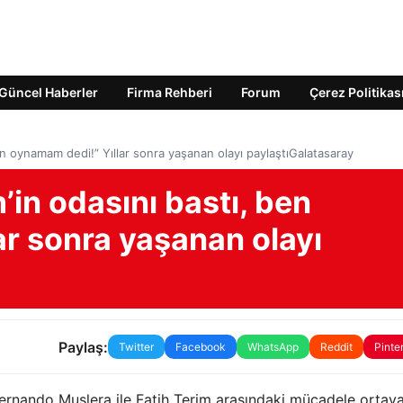
Güncel Haberler
Firma Rehberi
Forum
Çerez Politikas
en oynamam dedi!” Yıllar sonra yaşanan olayı paylaştıGalatasaray
’in odasını bastı, ben
r sonra yaşanan olayı
Paylaş:
Twitter
Facebook
WhatsApp
Reddit
Pinte
Fernando Muslera ile Fatih Terim arasındaki mücadele ortaya 