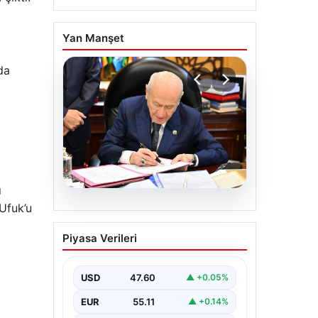
Yan Manşet
da
ı
Ufuk’u
05.08.2026
Bahçeli’den çerçeve
Piyasa Verileri
yasa açıklaması: Bin
yıllık kardeşliğimiz
tescillendi
USD
47.60
▲ +0.05%
EUR
55.11
▲ +0.14%