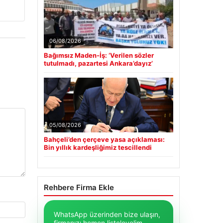
06/08/2026
Bağımsız Maden-İş: ‘Verilen sözler
tutulmadı, pazartesi Ankara’dayız’
05/08/2026
Bahçeli’den çerçeve yasa açıklaması:
Bin yıllık kardeşliğimiz tescillendi
Rehbere Firma Ekle
WhatsApp üzerinden bize ulaşın,
firmanızı hemen listeleyelim.