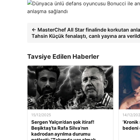
anlaşma sağlandı
← MasterChef All Star finalinde korkutan anla
Tahsin Küçük fenalaştı, canlı yayına ara verild
Tavsiye Edilen Haberler
15/12/2025
14/12/20
Sergen Yalçın’dan şok itiraf!
‘Kronik 
Beşiktaş’ta Rafa Silva’nın
bedeni 
kadrodan ayrılma durumu
netleşti: “Takımda yer almak