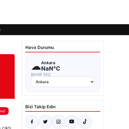
ı
Hava Durumu
☁
Ankara
NaN°C
ŞEHIR SEÇ
Bizi Takip Edin
rest
çıktı.