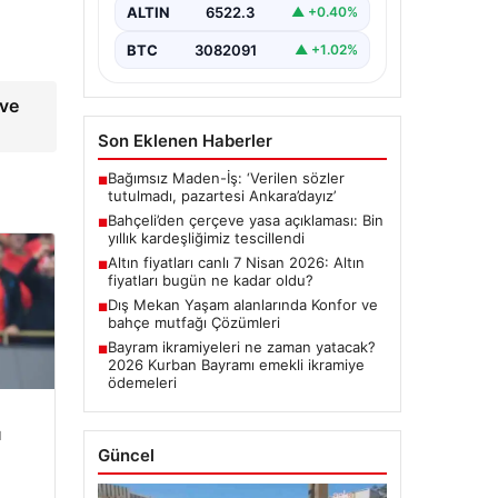
ALTIN
6522.3
▲ +0.40%
BTC
3082091
▲ +1.02%
 ve
Son Eklenen Haberler
Bağımsız Maden-İş: ‘Verilen sözler
■
tutulmadı, pazartesi Ankara’dayız’
Bahçeli’den çerçeve yasa açıklaması: Bin
■
yıllık kardeşliğimiz tescillendi
Altın fiyatları canlı 7 Nisan 2026: Altın
■
fiyatları bugün ne kadar oldu?
Dış Mekan Yaşam alanlarında Konfor ve
■
bahçe mutfağı Çözümleri
Bayram ikramiyeleri ne zaman yatacak?
■
2026 Kurban Bayramı emekli ikramiye
ödemeleri
u
Güncel