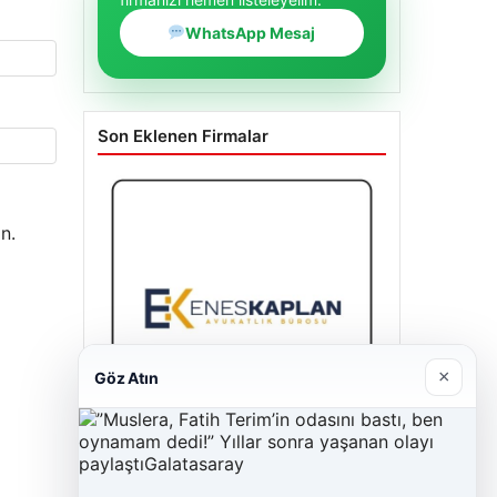
WhatsApp Mesaj
Son Eklenen Firmalar
n.
×
Göz Atın
Enes Kaplan Avukatlık Bürosu