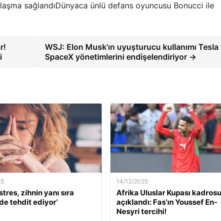
Dünyaca ünlü defans oyuncusu Bonucci ile
r!
WSJ: Elon Musk’ın uyuşturucu kullanımı Tesla
i
SpaceX yönetimlerini endişelendiriyor →
25
14/12/2025
stres, zihnin yanı sıra
Afrika Uluslar Kupası kadros
de tehdit ediyor’
açıklandı: Fas’ın Youssef En-
Nesyri tercihi!