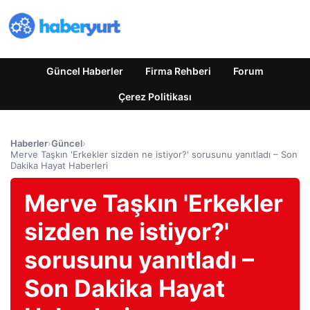
Güncel Haberler
Firma Rehberi
Forum
Çerez Politikası
Haberler
›
Güncel
›
Merve Taşkın 'Erkekler sizden ne istiyor?' sorusunu yanıtladı – Son
Dakika Hayat Haberleri
Merve Taşkın 'Erkekler
sizden ne istiyor?'
sorusunu yanıtladı –
Son Dakika Hayat