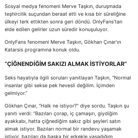
Sosyal medya fenomeni Merve Taşkın, duruşmada
teşhircilik suçundan beraat etti ve kısa bir süreliğine
ülkeyi terk ettikten sonra geri döndü. OnlyFans'tan
elde edilen gelirler uzun süredir konuşuluyor.
OnlyFans fenomeni Merve Taşkın, Gökhan Çınar'ın
Katarsis programına konuk oldu.
“ÇİĞNENDİĞİM SAKIZI ALMAK İSTİYORLAR”
Seks hayatıyla ilgili soruları yanıtlayan Taşkın, “Normal
insanlar gibi sekse pek hevesli değilim. İçimden
gelmiyor.”
Gökhan Çınar, “Halk ne istiyor?” diye sordu. Taşkın şu
yanıtı verdi: “Bazıları çorap, iç çamaşırı, giydiğim
ayakkabı, hatta çiğnediğim sakız gibi şeyleri satın
almak istiyor. Bazıları normal bir randevu yaşamak
istiyor, bazıları da başka bir erkekle yaşadığım