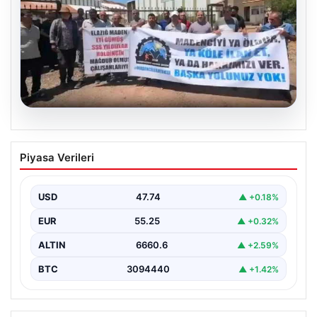
06.08.2026
Bağımsız Maden-İş: ‘Verilen sözler
Piyasa Verileri
tutulmadı, pazartesi Ankara’dayız’
USD
47.74
▲ +0.18%
EUR
55.25
▲ +0.32%
ALTIN
6660.6
▲ +2.59%
BTC
3094440
▲ +1.42%