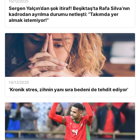
15/12/2025
Sergen Yalçın’dan şok itiraf! Beşiktaş’ta Rafa Silva’nın
kadrodan ayrılma durumu netleşti: “Takımda yer
almak istemiyor!”
14/12/2025
‘Kronik stres, zihnin yanı sıra bedeni de tehdit ediyor’