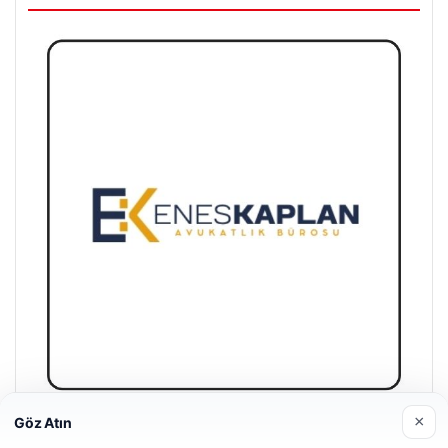
×
Göz Atın
Enes Kaplan Avukatlık Bürosu