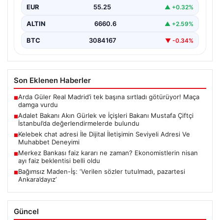
EUR
55.25
▲ +0.32%
incelemelerde…
ALTIN
6660.6
▲ +2.59%
BTC
3084167
▼ -0.34%
Son Eklenen Haberler
Arda Güler Real Madrid’i tek başına sırtladı götürüyor! Maça
■
damga vurdu
Adalet Bakanı Akın Gürlek ve İçişleri Bakanı Mustafa Çiftçi
■
İstanbul’da değerlendirmelerde bulundu
Kelebek chat adresi İle Dijital İletişimin Seviyeli Adresi Ve
■
Muhabbet Deneyimi
Merkez Bankası faiz kararı ne zaman? Ekonomistlerin nisan
■
ayı faiz beklentisi belli oldu
Bağımsız Maden-İş: ‘Verilen sözler tutulmadı, pazartesi
■
Ankara’dayız’
Güncel