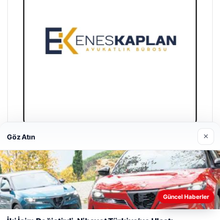
×
Göz Atın
Enes Kaplan Avukatlık Bürosu
28/04/2026
Web sitemizi nasıl kullandığınızı daha iyi anlayabilmek,
Güncel Haberler
deneyiminizi kişiselleştirmek ve geliştirmek amacıyla çerezler
kullanıyoruz.
Çerez Politikamız