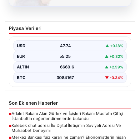
08.08.2026
Kelebek chat adresi İle Dijital İletişimin
Piyasa Verileri
Seviyeli Adresi Ve Muhabbet Deneyimi
Sanal çağında bireylerin seviyeli bir biçimde irtibat
oluşturması büyük bir hassasiyet taşımaktadır.
USD
47.74
▲ +0.18%
Günümüzde çeşitli…
EUR
55.25
▲ +0.32%
ALTIN
6660.6
▲ +2.59%
BTC
3084167
▼ -0.34%
Son Eklenen Haberler
Adalet Bakanı Akın Gürlek ve İçişleri Bakanı Mustafa Çiftçi
■
İstanbul’da değerlendirmelerde bulundu
Kelebek chat adresi İle Dijital İletişimin Seviyeli Adresi Ve
■
Muhabbet Deneyimi
Merkez Bankası faiz kararı ne zaman? Ekonomistlerin nisan
■