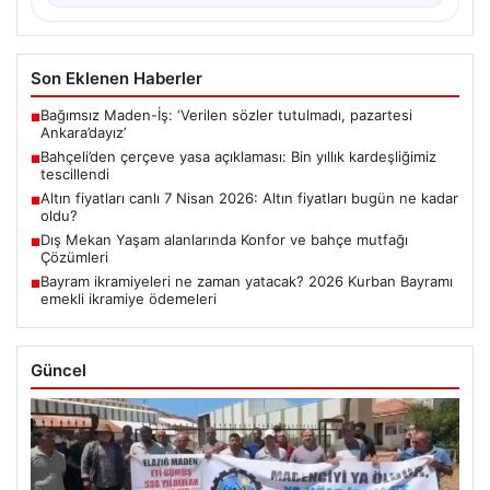
Son Eklenen Haberler
Bağımsız Maden-İş: ‘Verilen sözler tutulmadı, pazartesi
■
Ankara’dayız’
Bahçeli’den çerçeve yasa açıklaması: Bin yıllık kardeşliğimiz
■
tescillendi
Altın fiyatları canlı 7 Nisan 2026: Altın fiyatları bugün ne kadar
■
oldu?
Dış Mekan Yaşam alanlarında Konfor ve bahçe mutfağı
■
Çözümleri
Bayram ikramiyeleri ne zaman yatacak? 2026 Kurban Bayramı
■
emekli ikramiye ödemeleri
Güncel