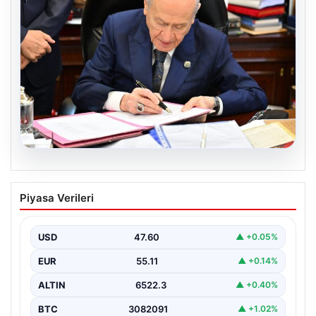
05.08.2026
Bahçeli’den çerçeve yasa açıklaması:
Piyasa Verileri
Bin yıllık kardeşliğimiz tescillendi
USD
47.60
▲ +0.05%
EUR
55.11
▲ +0.14%
ALTIN
6522.3
▲ +0.40%
BTC
3082091
▲ +1.02%