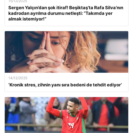
15/12/2025
Sergen Yalçın’dan şok itiraf! Beşiktaş’ta Rafa Silva’nın
kadrodan ayrılma durumu netleşti: “Takımda yer
almak istemiyor!”
14/12/2025
‘Kronik stres, zihnin yanı sıra bedeni de tehdit ediyor’