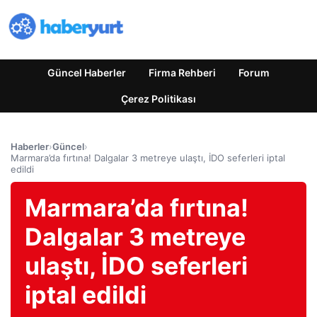
Güncel Haberler
Firma Rehberi
Forum
Çerez Politikası
Haberler
›
Güncel
›
Marmara’da fırtına! Dalgalar 3 metreye ulaştı, İDO seferleri iptal
edildi
Marmara’da fırtına!
Dalgalar 3 metreye
ulaştı, İDO seferleri
iptal edildi