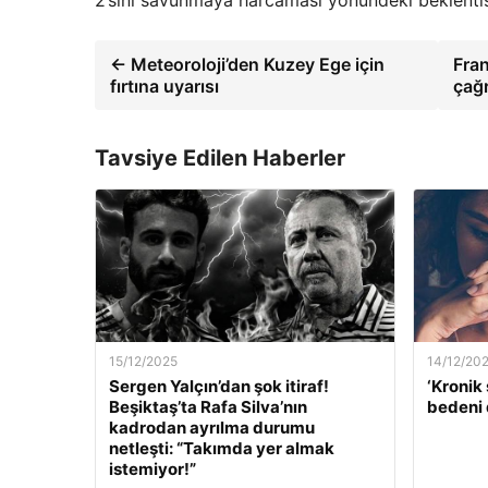
← Meteoroloji’den Kuzey Ege için
Fran
fırtına uyarısı
çağr
Tavsiye Edilen Haberler
15/12/2025
14/12/20
Sergen Yalçın’dan şok itiraf!
‘Kronik 
Beşiktaş’ta Rafa Silva’nın
bedeni 
kadrodan ayrılma durumu
netleşti: “Takımda yer almak
istemiyor!”