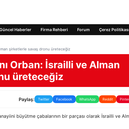
Güncel Haberler
Firma Rehberi
Forum
Çerez Politikas
Alman şirketlerle savaş dronu üreteceğiz
 Orban: İsrailli ve Alman
onu üreteceğiz
Paylaş:
Twitter
Facebook
WhatsApp
Reddit
Pinte
yiini büyütme çabalarının bir parçası olarak İsrailli ve Al