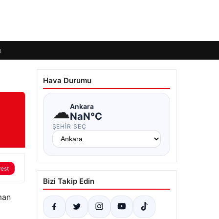
ı
Hava Durumu
☁
Ankara
NaN°C
ŞEHIR SEÇ
rest
Bizi Takip Edin
man