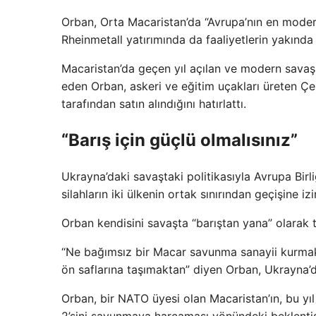
Orban, Orta Macaristan’da “Avrupa’nın en modern
Rheinmetall yatırımında da faaliyetlerin yakında
Macaristan’da geçen yıl açılan ve modern savaş he
eden Orban, askeri ve eğitim uçakları üreten Çe
tarafından satın alındığını hatırlattı.
“Barış için güçlü olmalısınız”
Ukrayna’daki savaştaki politikasıyla Avrupa Birl
silahların iki ülkenin ortak sınırından geçişine iz
Orban kendisini savaşta “barıştan yana” olarak ta
“Ne bağımsız bir Macar savunma sanayii kurmak
ön saflarına taşımaktan” diyen Orban, Ukrayna’da
Orban, bir NATO üyesi olan Macaristan’ın, bu yıl 
2’sini savunmaya harcaması yönündeki beklentisin