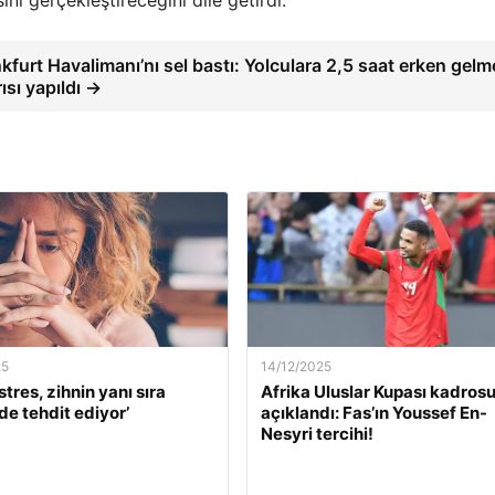
kfurt Havalimanı’nı sel bastı: Yolculara 2,5 saat erken gelme
ısı yapıldı →
25
14/12/2025
stres, zihnin yanı sıra
Afrika Uluslar Kupası kadros
de tehdit ediyor’
açıklandı: Fas’ın Youssef En-
Nesyri tercihi!