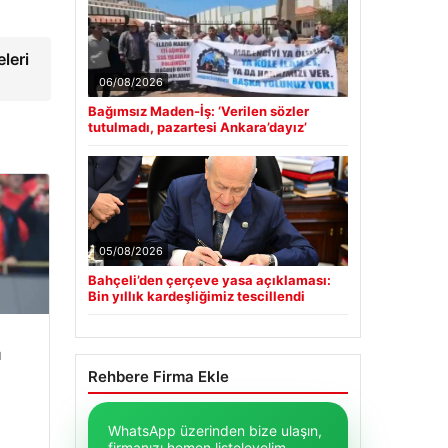
leri
06/08/2026
Bağımsız Maden-İş: ‘Verilen sözler
tutulmadı, pazartesi Ankara’dayız’
05/08/2026
Bahçeli’den çerçeve yasa açıklaması:
Bin yıllık kardeşliğimiz tescillendi
u
Rehbere Firma Ekle
WhatsApp üzerinden bize ulaşın,
firmanızı hemen listeleyelim.