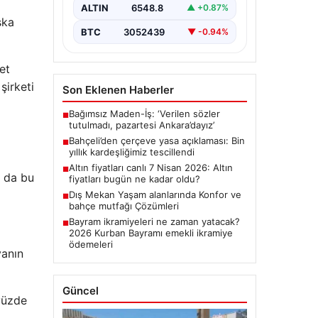
ALTIN
6548.8
▲ +0.87%
şka
BTC
3052439
▼ -0.94%
et
şirketi
Son Eklenen Haberler
Bağımsız Maden-İş: ‘Verilen sözler
■
tutulmadı, pazartesi Ankara’dayız’
Bahçeli’den çerçeve yasa açıklaması: Bin
■
yıllık kardeşliğimiz tescillendi
Altın fiyatları canlı 7 Nisan 2026: Altın
■
a da bu
fiyatları bugün ne kadar oldu?
Dış Mekan Yaşam alanlarında Konfor ve
■
bahçe mutfağı Çözümleri
Bayram ikramiyeleri ne zaman yatacak?
■
2026 Kurban Bayramı emekli ikramiye
ödemeleri
yanın
.
Güncel
 yüzde