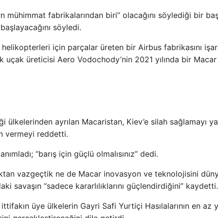
 mühimmat fabrikalarından biri” olacağını söylediği bir ba
 başlayacağını söyledi.
likopterleri için parçalar üreten bir Airbus fabrikasını işar
k uçak üreticisi Aero Vodochody’nin 2021 yılında bir Macar 
iği ülkelerinden ayrılan Macaristan, Kiev’e silah sağlamayı y
in vermeyi reddetti.
nımladı; “barış için güçlü olmalısınız” dedi.
tan vazgeçtik ne de Macar inovasyon ve teknolojisini dün
ki savaşın “sadece kararlılıklarını güçlendirdiğini” kaydetti
ittifakın üye ülkelerin Gayri Safi Yurtiçi Hasılalarının en az
i gerçekleştireceğini dile getirdi.