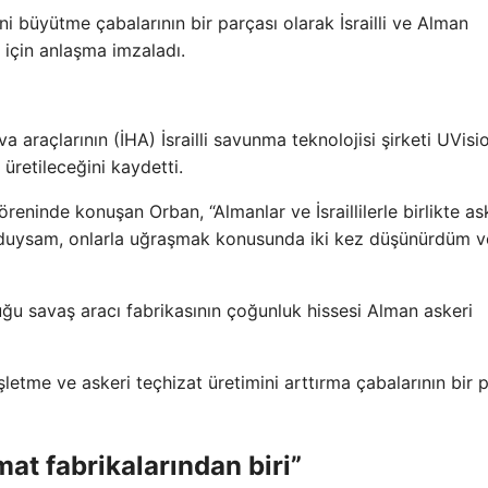
 büyütme çabalarının bir parçası olarak İsrailli ve Alman
ek için anlaşma imzaladı.
 araçlarının (İHA) İsrailli savunma teknolojisi şirketi UVisi
 üretileceğini kaydetti.
öreninde konuşan Orban, “Almanlar ve İsraillilerle birlikte as
nu duysam, onlarla uğraşmak konusunda iki kez düşünürdüm v
u savaş aracı fabrikasının çoğunluk hissesi Alman askeri
letme ve askeri teçhizat üretimini arttırma çabalarının bir 
t fabrikalarından biri”