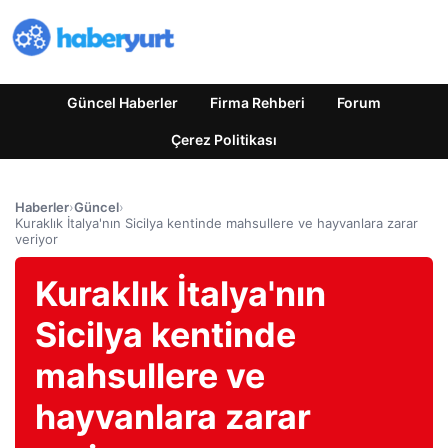
Güncel Haberler
Firma Rehberi
Forum
Çerez Politikası
Haberler
›
Güncel
›
Kuraklık İtalya'nın Sicilya kentinde mahsullere ve hayvanlara zarar
veriyor
Kuraklık İtalya'nın
Sicilya kentinde
mahsullere ve
hayvanlara zarar