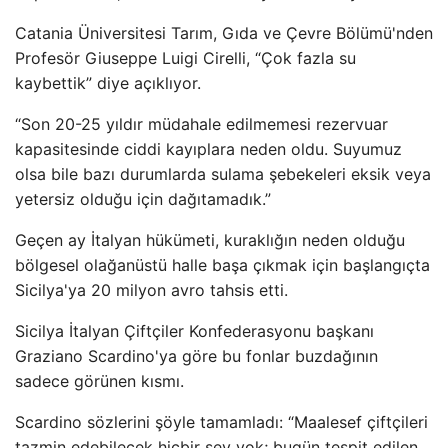
Catania Üniversitesi Tarım, Gıda ve Çevre Bölümü'nden
Profesör Giuseppe Luigi Cirelli, “Çok fazla su
kaybettik” diye açıklıyor.
“Son 20-25 yıldır müdahale edilmemesi rezervuar
kapasitesinde ciddi kayıplara neden oldu. Suyumuz
olsa bile bazı durumlarda sulama şebekeleri eksik veya
yetersiz olduğu için dağıtamadık.”
Geçen ay İtalyan hükümeti, kuraklığın neden olduğu
bölgesel olağanüstü halle başa çıkmak için başlangıçta
Sicilya'ya 20 milyon avro tahsis etti.
Sicilya İtalyan Çiftçiler Konfederasyonu başkanı
Graziano Scardino'ya göre bu fonlar buzdağının
sadece görünen kısmı.
Scardino sözlerini şöyle tamamladı: “Maalesef çiftçileri
tazmin edebilecek hiçbir şey yok; bugün tespit edilen