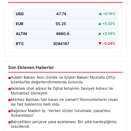
Sanal çağında bireylerin seviyeli bir biçimde irtibat
oluşturması büyük bir hassasiyet taşımaktadır.
USD
47.74
▲ +0.18%
Günümüzde çeşitli…
EUR
55.25
▲ +0.32%
ALTIN
6660.6
▲ +2.59%
BTC
3084167
▼ -0.34%
Son Eklenen Haberler
Adalet Bakanı Akın Gürlek ve İçişleri Bakanı Mustafa Çiftçi
■
İstanbul’da değerlendirmelerde bulundu
Kelebek chat adresi İle Dijital İletişimin Seviyeli Adresi Ve
■
Muhabbet Deneyimi
Merkez Bankası faiz kararı ne zaman? Ekonomistlerin nisan
■
ayı faiz beklentisi belli oldu
Bağımsız Maden-İş: ‘Verilen sözler tutulmadı, pazartesi
■
Ankara’dayız’
Bahçeli’den çerçeve yasa açıklaması: Bin yıllık kardeşliğimiz
■
tescillendi