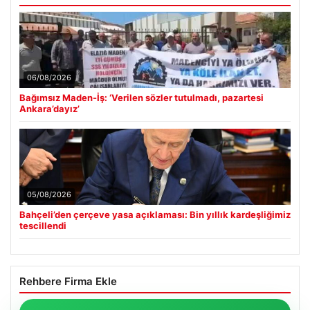
06/08/2026
Bağımsız Maden-İş: ‘Verilen sözler tutulmadı, pazartesi
Ankara’dayız’
05/08/2026
Bahçeli’den çerçeve yasa açıklaması: Bin yıllık kardeşliğimiz
tescillendi
Rehbere Firma Ekle