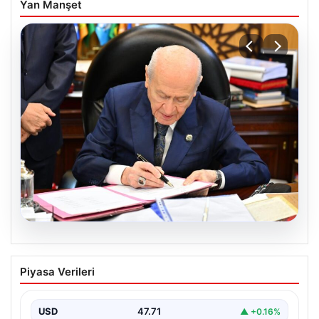
Yan Manşet
05.08.2026
Bahçeli’den çerçeve yasa açıklaması:
Piyasa Verileri
Bin yıllık kardeşliğimiz tescillendi
USD
47.71
▲ +0.16%