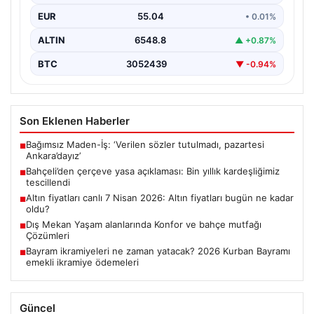
EUR
55.04
• 0.01%
ALTIN
6548.8
▲ +0.87%
BTC
3052439
▼ -0.94%
Son Eklenen Haberler
Bağımsız Maden-İş: ‘Verilen sözler tutulmadı, pazartesi
■
Ankara’dayız’
Bahçeli’den çerçeve yasa açıklaması: Bin yıllık kardeşliğimiz
■
tescillendi
Altın fiyatları canlı 7 Nisan 2026: Altın fiyatları bugün ne kadar
■
oldu?
Dış Mekan Yaşam alanlarında Konfor ve bahçe mutfağı
■
Çözümleri
Bayram ikramiyeleri ne zaman yatacak? 2026 Kurban Bayramı
■
emekli ikramiye ödemeleri
Güncel