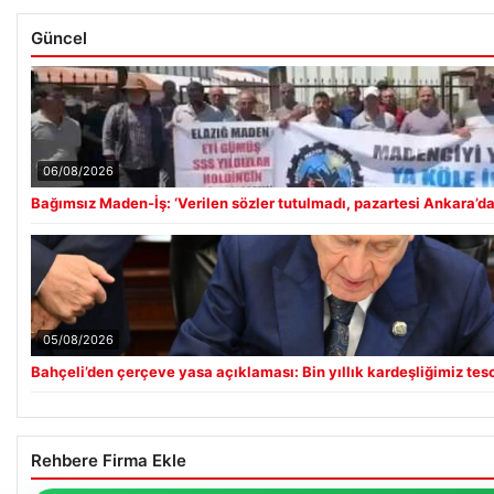
Güncel
06/08/2026
Bağımsız Maden-İş: ‘Verilen sözler tutulmadı, pazartesi Ankara’da
05/08/2026
Bahçeli’den çerçeve yasa açıklaması: Bin yıllık kardeşliğimiz tesc
Rehbere Firma Ekle