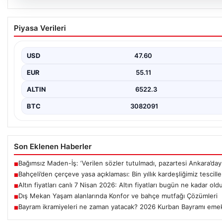
05.08.2026
Bahçeli’den çerçeve yasa açıklaması: Bin yıllı
Piyasa Verileri
kardeşliğimiz tescillendi
USD
47.60
EUR
55.11
ALTIN
6522.3
BTC
3082091
Son Eklenen Haberler
Bağımsız Maden-İş: ‘Verilen sözler tutulmadı, pazartesi Ankara’dayı
■
Bahçeli’den çerçeve yasa açıklaması: Bin yıllık kardeşliğimiz tescill
■
Altın fiyatları canlı 7 Nisan 2026: Altın fiyatları bugün ne kadar old
■
Dış Mekan Yaşam alanlarında Konfor ve bahçe mutfağı Çözümleri
■
Bayram ikramiyeleri ne zaman yatacak? 2026 Kurban Bayramı emek
■