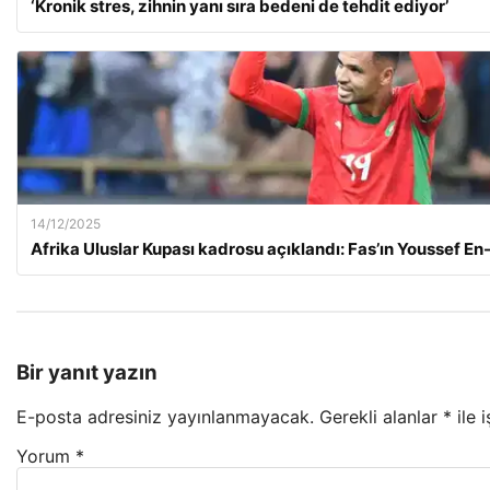
‘Kronik stres, zihnin yanı sıra bedeni de tehdit ediyor’
14/12/2025
Afrika Uluslar Kupası kadrosu açıklandı: Fas’ın Youssef En-
Bir yanıt yazın
E-posta adresiniz yayınlanmayacak.
Gerekli alanlar
*
ile 
Yorum
*