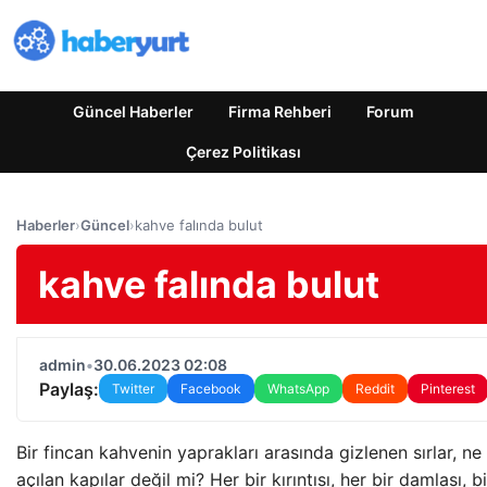
Güncel Haberler
Firma Rehberi
Forum
Çerez Politikası
Haberler
›
Güncel
›
kahve falında bulut
kahve falında bulut
admin
•
30.06.2023 02:08
Paylaş:
Twitter
Facebook
WhatsApp
Reddit
Pinterest
Bir fincan kahvenin yaprakları arasında gizlenen sırlar, n
açılan kapılar değil mi? Her bir kırıntısı, her bir damlası, 