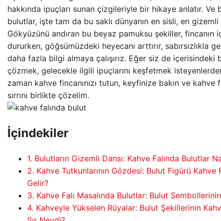
hakkında ipuçları sunan çizgileriyle bir hikaye anlatır. Ve
bulutlar, işte tam da bu saklı dünyanın en sisli, en gizemli
Gökyüzünü andıran bu beyaz pamuksu şekiller, fincanın i
dururken, göğsümüzdeki heyecanı arttırır, sabırsızlıkla g
daha fazla bilgi almaya çalışırız. Eğer siz de içerisindeki 
çözmek, gelecekle ilgili ipuçlarını keşfetmek isteyenlerden
zaman kahve fincanınızı tutun, keyfinize bakın ve kahve fa
sırrını birlikte çözelim.
İçindekiler
1. Bulutların Gizemli Dansı: Kahve Falında Bulutlar N
2. Kahve Tutkunlarının Gözdesi: Bulut Figürü Kahve
Gelir?
3. Kahve Falı Masalında Bulutlar: Bulut Sembollerini
4. Kahveyle Yükselen Rüyalar: Bulut Şekillerinin Kah
Sır Neydi?