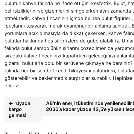
bulutun kahve falında ne ifade ettiğini keşfettik. Bulut, ha
belirsizliklerini ve gizemlerini simgelerken aynı zamanda
etmektedir. Kahve fincanının içinde beliren bulut figürleri
ipuçlarını taşıyarak merak uyandırıcı bir anlama sahiptir. Bu
yorumlara açık olmasıyla da dikkat çekerken, kahve fal
bulutlar hakkında hoş sürprizlere de gebe olabiliriz. Uma
falında bulut sembolünün sırlarını çözebilmenize yardımcı
sıradaki kahve fincanınızı kapatırken geleceğinizi anlaml
gizemli bulutlarla dolu bir serüvene çıkmaya ne dersiniz
falında her bir sembol kendi hikayesini anlatırken, bulutla
gösterebilir ve beklenmedik sürprizler sunabilir. Hepinize 
dileriz!
← rüyada
AB’nin enerji tüketiminde yenilenebilir
kargo
2030’a kadar yüzde 42,5’e yükseltilec
gelmesi