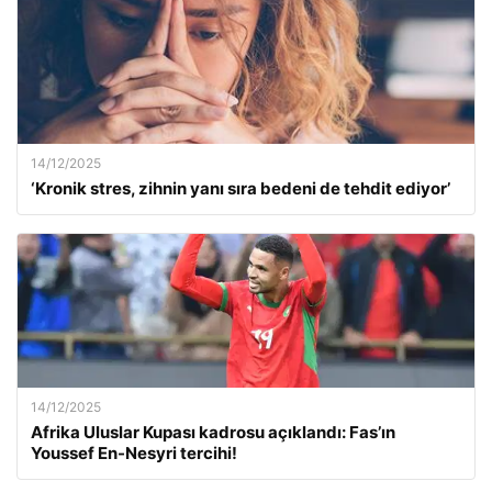
14/12/2025
‘Kronik stres, zihnin yanı sıra bedeni de tehdit ediyor’
14/12/2025
Afrika Uluslar Kupası kadrosu açıklandı: Fas’ın
Youssef En-Nesyri tercihi!