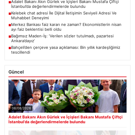
Adalet Bakanı Akın Gürlek ve İçişleri Bakanı Mustafa Çiftçi
■
İstanbul’da değerlendirmelerde bulundu
Kelebek chat adresi İle Dijital İletişimin Seviyeli Adresi Ve
■
Muhabbet Deneyimi
Merkez Bankası faiz kararı ne zaman? Ekonomistlerin nisan
■
ayı faiz beklentisi belli oldu
Bağımsız Maden-İş: ‘Verilen sözler tutulmadı, pazartesi
■
Ankara’dayız’
Bahçeli’den çerçeve yasa açıklaması: Bin yıllık kardeşliğimiz
■
tescillendi
Güncel
08/08/2026
Adalet Bakanı Akın Gürlek ve İçişleri Bakanı Mustafa Çiftçi
İstanbul’da değerlendirmelerde bulundu