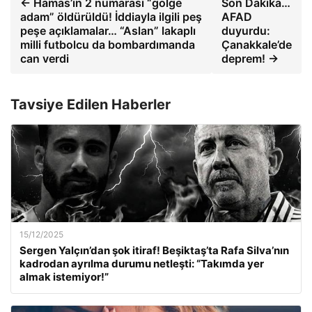
← Hamas’ın 2 numarası “gölge
Son Dakika…
adam” öldürüldü! İddiayla ilgili peş
AFAD
peşe açıklamalar… “Aslan” lakaplı
duyurdu:
milli futbolcu da bombardımanda
Çanakkale’de
can verdi
deprem! →
Tavsiye Edilen Haberler
15/12/2025
Sergen Yalçın’dan şok itiraf! Beşiktaş’ta Rafa Silva’nın
kadrodan ayrılma durumu netleşti: “Takımda yer
almak istemiyor!”