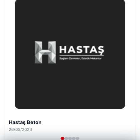
Enes Kaplan Avukatlık Bürosu
28/04/2026