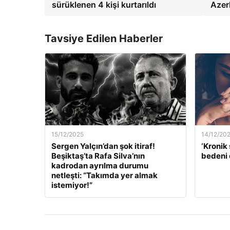
sürüklenen 4 kişi kurtarıldı
Azer
Tavsiye Edilen Haberler
15/12/2025
14/12/20
Sergen Yalçın’dan şok itiraf!
‘Kronik 
Beşiktaş’ta Rafa Silva’nın
bedeni 
kadrodan ayrılma durumu
netleşti: “Takımda yer almak
istemiyor!”