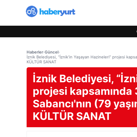
Haberler
›
Güncel
›
İznik Belediyesi, “İznik'in Yaşayan Hazineleri” projesi kaps
KÜLTÜR SANAT
İznik Belediyesi, “İz
projesi kapsamında 3
Sabancı'nın (79 yaşın
KÜLTÜR SANAT