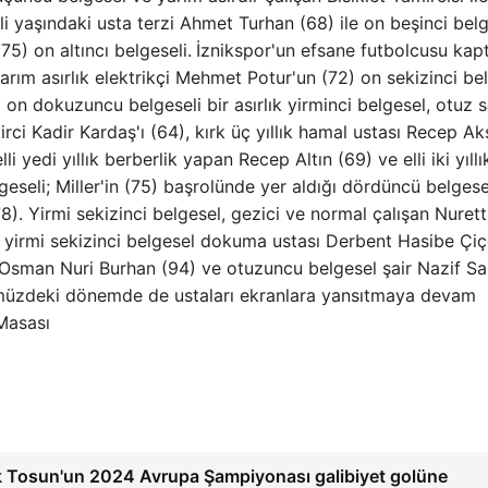
i yaşındaki usta terzi Ahmet Turhan (68) ile on beşinci bel
5) on altıncı belgeseli.
İznikspor'un efsane futbolcusu kap
yarım asırlık elektrikçi Mehmet Potur'un (72) on sekizinci be
 on dokuzuncu belgeseli bir asırlık yirminci belgesel, otuz 
emirci Kadir Kardaş'ı (64), kırk üç yıllık hamal ustası Recep A
lli yedi yıllık berberlik yapan Recep Altın (69) ve elli iki yıll
geseli; Miller'in (75) başrolünde yer aldığı dördüncü belgese
(78). Yirmi sekizinci belgesel, gezici ve normal çalışan Nuretti
an yirmi sekizinci belgesel dokuma ustası Derbent Hasibe Çi
Osman Nuri Burhan (94) ve otuzuncu belgesel şair Nazif S
önümüzdeki dönemde de ustaları ekranlara yansıtmaya devam
Masası
 Tosun'un 2024 Avrupa Şampiyonası galibiyet golüne