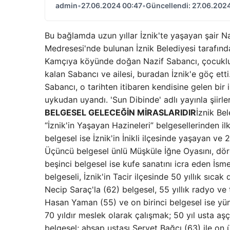
admin
•
27.06.2024 00:47
•
Güncellendi: 27.06.202
Bu bağlamda uzun yıllar İznik'te yaşayan şair Na
Medresesi'nde bulunan İznik Belediyesi tarafında
Kamçıya köyünde doğan Nazif Sabancı, çocukluk y
kalan Sabancı ve ailesi, buradan İznik'e göç etti
Sabancı, o tarihten itibaren kendisine gelen bir
uykudan uyandı. 'Sun Dibinde' adlı yayınla şiir
BELGESEL GELECEĞİN MİRASLARIDIR
İznik Bel
“İznik'in Yaşayan Hazineleri” belgesellerinden ilk
belgesel ise İznik'in İnikli ilçesinde yaşayan ve 2
Üçüncü belgesel ünlü Müşküle İğne Oyasını, dörd
beşinci belgesel ise kufe sanatını icra eden İsmet 
belgeseli, İznik'in Tacir ilçesinde 50 yıllık sıcak
Necip Saraç'la (62) belgesel, 55 yıllık radyo 
Hasan Yaman (55) ve on birinci belgesel ise yün
70 yıldır meslek olarak çalışmak; 50 yıl usta a
belgesel; ahşap ustası Servet Bağcı (63) ile on ü