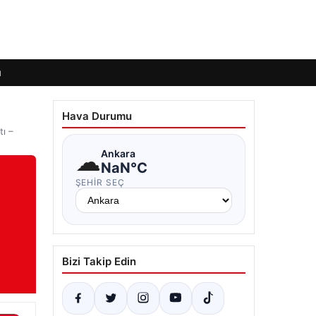
ı
Hava Durumu
tı –
☁
Ankara
NaN°C
ŞEHIR SEÇ
Bizi Takip Edin