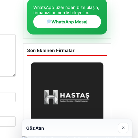
WhatsApp üzerinden bize ulaşın,
firmanızı hemen listeleyelim.
WhatsApp Mesaj
Son Eklenen Firmalar
×
Göz Atın