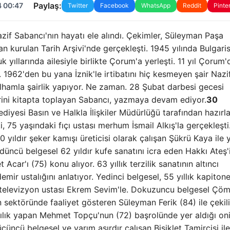
Paylaş:
4 00:47
Twitter
Facebook
WhatsApp
Reddit
Pinte
zif Sabancı'nın hayatı ele alındı. Çekimler, Süleyman Paşa
n kurulan Tarih Arşivi'nde gerçekleşti. 1945 yılında Bulgaris
ıllarında ailesiyle birlikte Çorum'a yerleşti. 11 yıl Çorum'
. 1962'den bu yana İznik'le irtibatını hiç kesmeyen şair Nazi
 ilhamla şairlik yapıyor. Ne zaman. 28 Şubat darbesi gecesi
lerini kitapta toplayan Sabancı, yazmaya devam ediyor.
30
ediyesi Basın ve Halkla İlişkiler Müdürlüğü tarafından hazırl
i, 75 yaşındaki fıçı ustası merhum İsmail Alkış'la gerçekleşti.
0 yıldır şeker kamışı üreticisi olarak çalışan Şükrü Kaya ile y
üncü belgesel 62 yıldır kufe sanatını icra eden Hakkı Ateş'i
Acar'ı (75) konu alıyor. 63 yıllık terzilik sanatının altıncı
 demir ustalığını anlatıyor. Yedinci belgesel, 55 yıllık kapiton
ve televizyon ustası Ekrem Sevim'le. Dokuzuncu belgesel Çöm
 sektöründe faaliyet gösteren Süleyman Ferik (84) ile çekili
şçılık yapan Mehmet Topçu'nun (72) başrolünde yer aldığı oni
çüncü belgesel ve yarım asırdır çalışan Bisiklet Tamircisi il