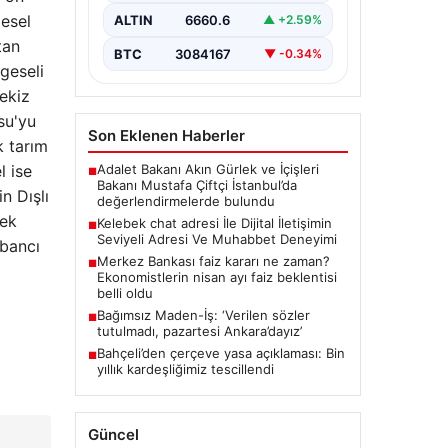
büyük bir hassasiyet taşımaktadır.
gesel
ALTIN
6660.6
▲ +2.59%
Günümüzde çeşitli…
tan
BTC
3084167
▼ -0.34%
lgeseli
sekiz
ksu'yu
Son Eklenen Haberler
ık tarım
Adalet Bakanı Akın Gürlek ve İçişleri
l ise
■
Bakanı Mustafa Çiftçi İstanbul’da
n Dışlı
değerlendirmelerde bulundu
çek
Kelebek chat adresi İle Dijital İletişimin
■
Seviyeli Adresi Ve Muhabbet Deneyimi
abancı
Merkez Bankası faiz kararı ne zaman?
■
Ekonomistlerin nisan ayı faiz beklentisi
belli oldu
Bağımsız Maden-İş: ‘Verilen sözler
■
tutulmadı, pazartesi Ankara’dayız’
Bahçeli’den çerçeve yasa açıklaması: Bin
■
yıllık kardeşliğimiz tescillendi
Güncel