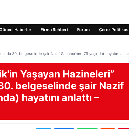
Güncel Haberler
Firma Rehberi
Forum
Çerez Politikas
amında 30. belgeselinde şair Nazif Sabancı'nın (79 yaşında) hayatını anlat
nik'in Yaşayan Hazineleri”
0. belgeselinde şair Nazif
da) hayatını anlattı –