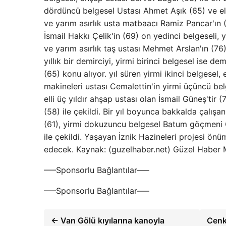
dördüncü belgesel Ustası Ahmet Aşık (65) ve ell
ve yarım asırlık usta matbaacı Ramiz Pancar'ın (7
İsmail Hakkı Çelik'in (69) on yedinci belgeseli, 
ve yarım asırlık taş ustası Mehmet Arslan'ın (76)
yıllık bir demirciyi, yirmi birinci belgesel ise d
(65) konu alıyor. yıl süren yirmi ikinci belgesel, e
makineleri ustası Cemalettin'in yirmi üçüncü bel
elli üç yıldır ahşap ustası olan İsmail Güneş'tir 
(58) ile çekildi. Bir yıl boyunca bakkalda çalış
(61), yirmi dokuzuncu belgesel Batum göçmeni 
ile çekildi. Yaşayan İznik Hazineleri projesi 
edecek. Kaynak: (guzelhaber.net) Güzel Haber 
—–Sponsorlu Bağlantılar—–
—–Sponsorlu Bağlantılar—–
← Van Gölü kıyılarına kanoyla
Cenk