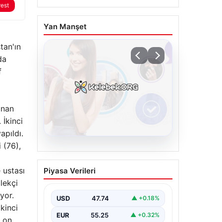
rest
Yan Manşet
tan'ın
da
f
anan
 İkinci
apıldı.
 (76),
08.08.2026
Kelebek chat adresi İle
e ustası
Piyasa Verileri
Dijital İletişimin Seviyeli
lekçi
Adresi Ve Muhabbet
yor.
Deneyimi
USD
47.74
▲ +0.18%
kinci
Sanal çağında bireylerin seviyeli
EUR
55.25
▲ +0.32%
e on
bir biçimde irtibat oluşturması