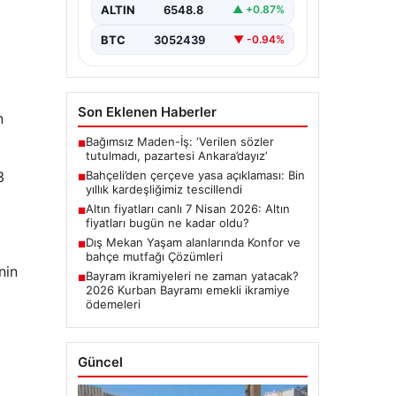
ALTIN
6548.8
▲ +0.87%
BTC
3052439
▼ -0.94%
Son Eklenen Haberler
n
Bağımsız Maden-İş: ‘Verilen sözler
■
tutulmadı, pazartesi Ankara’dayız’
Bahçeli’den çerçeve yasa açıklaması: Bin
3
■
yıllık kardeşliğimiz tescillendi
Altın fiyatları canlı 7 Nisan 2026: Altın
■
fiyatları bugün ne kadar oldu?
Dış Mekan Yaşam alanlarında Konfor ve
■
bahçe mutfağı Çözümleri
nin
Bayram ikramiyeleri ne zaman yatacak?
■
2026 Kurban Bayramı emekli ikramiye
ödemeleri
Güncel