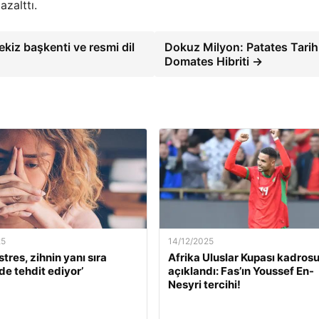
azalttı.
ekiz başkenti ve resmi dil
Dokuz Milyon: Patates Tarih
Domates Hibriti →
25
14/12/2025
stres, zihnin yanı sıra
Afrika Uluslar Kupası kadros
de tehdit ediyor’
açıklandı: Fas’ın Youssef En-
Nesyri tercihi!