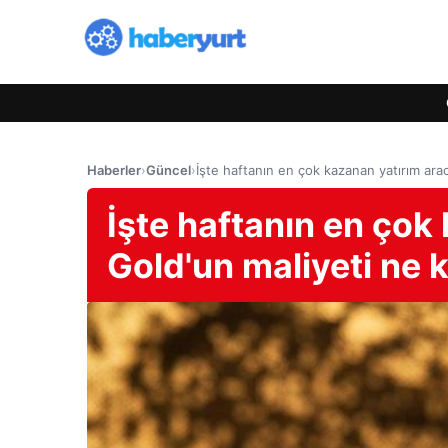
Haberler
›
Güncel
›
İşte haftanın en çok kazanan yatırım ara
İşte haftanın en çok
Gold'un maliyeti ne 