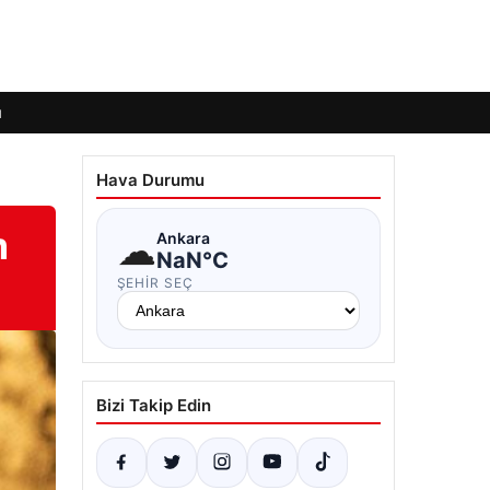
ı
Hava Durumu
m
☁
Ankara
NaN°C
ŞEHIR SEÇ
Bizi Takip Edin