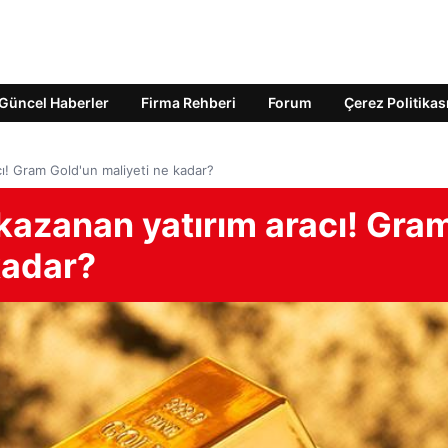
Güncel Haberler
Firma Rehberi
Forum
Çerez Politikas
cı! Gram Gold'un maliyeti ne kadar?
 kazanan yatırım aracı! Gra
kadar?