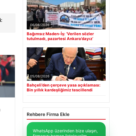
i:
06/08/2026
Bağımsız Maden-İş: ‘Verilen sözler
tutulmadı, pazartesi Ankara’dayız’
05/08/2026
Bahçeli’den çerçeve yasa açıklaması:
Bin yıllık kardeşliğimiz tescillendi
u
Rehbere Firma Ekle
WhatsApp üzerinden bize ulaşın,
firmanızı hemen listeleyelim.