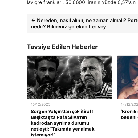
İsviçre frankları, 50.6600 liranın yüzde 0,57'sini 
← Nereden, nasıl alınır, ne zaman almalı? Port
nedir? Bilmeniz gereken her şey
Tavsiye Edilen Haberler
15/12/2025
14/12/20
Sergen Yalçın’dan şok itiraf!
‘Kronik 
Beşiktaş’ta Rafa Silva’nın
bedeni 
kadrodan ayrılma durumu
netleşti: “Takımda yer almak
istemiyor!”