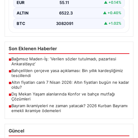
EUR
55.11
▲ +0.14%
ALTIN
6522.3
▲ +0.40%
BTC
3082091
▲ +1.02%
Son Eklenen Haberler
Bağımsız Maden-İş: ‘Verilen sözler tutulmadı, pazartesi
■
Ankara’dayız’
Bahçeli’den çerçeve yasa açıklaması: Bin yıllık kardeşliğimiz
■
tescillendi
Altın fiyatları canlı 7 Nisan 2026: Altın fiyatları bugün ne kadar
■
oldu?
Dış Mekan Yaşam alanlarında Konfor ve bahçe mutfağı
■
Çözümleri
Bayram ikramiyeleri ne zaman yatacak? 2026 Kurban Bayramı
■
emekli ikramiye ödemeleri
Güncel