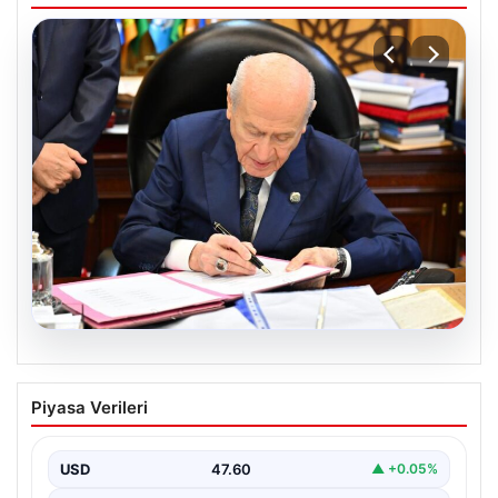
05.08.2026
Bahçeli’den çerçeve yasa açıklaması:
Piyasa Verileri
Bin yıllık kardeşliğimiz tescillendi
USD
47.60
▲ +0.05%