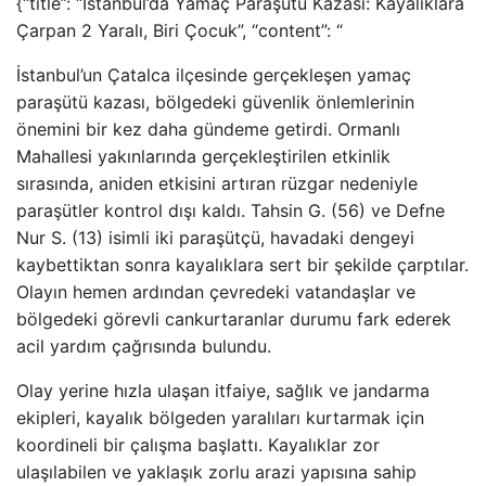
{“title”: “İstanbul’da Yamaç Paraşütü Kazası: Kayalıklara
Çarpan 2 Yaralı, Biri Çocuk”, “content”: “
İstanbul’un Çatalca ilçesinde gerçekleşen yamaç
paraşütü kazası, bölgedeki güvenlik önlemlerinin
önemini bir kez daha gündeme getirdi. Ormanlı
Mahallesi yakınlarında gerçekleştirilen etkinlik
sırasında, aniden etkisini artıran rüzgar nedeniyle
paraşütler kontrol dışı kaldı. Tahsin G. (56) ve Defne
Nur S. (13) isimli iki paraşütçü, havadaki dengeyi
kaybettiktan sonra kayalıklara sert bir şekilde çarptılar.
Olayın hemen ardından çevredeki vatandaşlar ve
bölgedeki görevli cankurtaranlar durumu fark ederek
acil yardım çağrısında bulundu.
Olay yerine hızla ulaşan itfaiye, sağlık ve jandarma
ekipleri, kayalık bölgeden yaralıları kurtarmak için
koordineli bir çalışma başlattı. Kayalıklar zor
ulaşılabilen ve yaklaşık zorlu arazi yapısına sahip