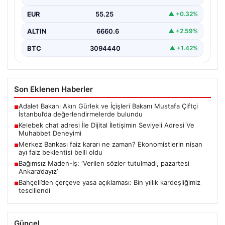
Günümüzde çeşitli…
EUR
55.25
▲ +0.32%
ALTIN
6660.6
▲ +2.59%
BTC
3094440
▲ +1.42%
Son Eklenen Haberler
Adalet Bakanı Akın Gürlek ve İçişleri Bakanı Mustafa Çiftçi
■
İstanbul’da değerlendirmelerde bulundu
Kelebek chat adresi İle Dijital İletişimin Seviyeli Adresi Ve
■
Muhabbet Deneyimi
Merkez Bankası faiz kararı ne zaman? Ekonomistlerin nisan
■
ayı faiz beklentisi belli oldu
Bağımsız Maden-İş: ‘Verilen sözler tutulmadı, pazartesi
■
Ankara’dayız’
Bahçeli’den çerçeve yasa açıklaması: Bin yıllık kardeşliğimiz
■
tescillendi
Güncel