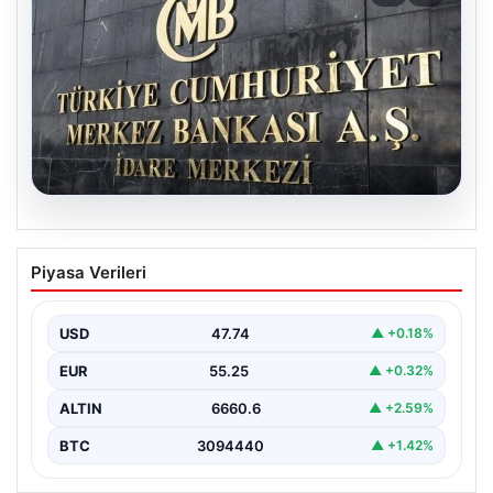
07.08.2026
Merkez Bankası faiz kararı ne zaman?
Piyasa Verileri
Ekonomistlerin nisan ayı faiz beklentisi
belli oldu
USD
47.74
▲ +0.18%
EUR
55.25
▲ +0.32%
ALTIN
6660.6
▲ +2.59%
BTC
3094440
▲ +1.42%