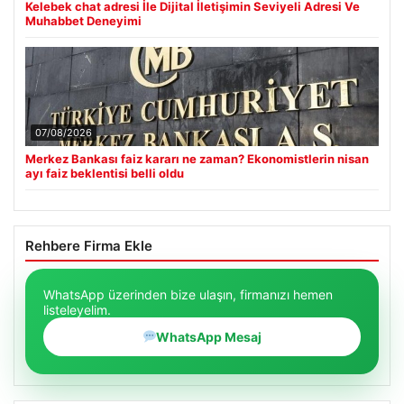
Kelebek chat adresi İle Dijital İletişimin Seviyeli Adresi Ve
Muhabbet Deneyimi
07/08/2026
Merkez Bankası faiz kararı ne zaman? Ekonomistlerin nisan
ayı faiz beklentisi belli oldu
Rehbere Firma Ekle
WhatsApp üzerinden bize ulaşın, firmanızı hemen
listeleyelim.
WhatsApp Mesaj