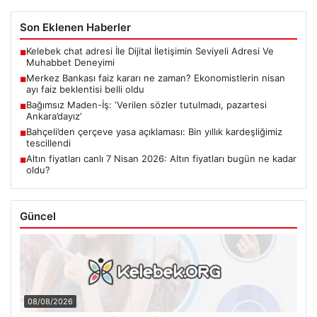
Son Eklenen Haberler
Kelebek chat adresi İle Dijital İletişimin Seviyeli Adresi Ve
■
Muhabbet Deneyimi
Merkez Bankası faiz kararı ne zaman? Ekonomistlerin nisan
■
ayı faiz beklentisi belli oldu
Bağımsız Maden-İş: ‘Verilen sözler tutulmadı, pazartesi
■
Ankara’dayız’
Bahçeli’den çerçeve yasa açıklaması: Bin yıllık kardeşliğimiz
■
tescillendi
Altın fiyatları canlı 7 Nisan 2026: Altın fiyatları bugün ne kadar
■
oldu?
Güncel
08/08/2026