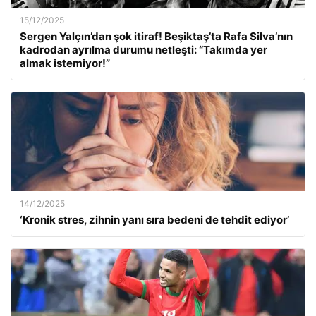
15/12/2025
Sergen Yalçın’dan şok itiraf! Beşiktaş’ta Rafa Silva’nın
kadrodan ayrılma durumu netleşti: “Takımda yer
almak istemiyor!”
14/12/2025
‘Kronik stres, zihnin yanı sıra bedeni de tehdit ediyor’