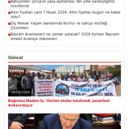
Bahçeli’den çerçeve yasa açıklaması: Bin yıllık kardeşliğimiz
■
tescillendi
Altın fiyatları canlı 7 Nisan 2026: Altın fiyatları bugün ne kadar
■
oldu?
Dış Mekan Yaşam alanlarında Konfor ve bahçe mutfağı
■
Çözümleri
Bayram ikramiyeleri ne zaman yatacak? 2026 Kurban Bayramı
■
emekli ikramiye ödemeleri
Güncel
06/08/2026
Bağımsız Maden-İş: ‘Verilen sözler tutulmadı, pazartesi
Ankara’dayız’