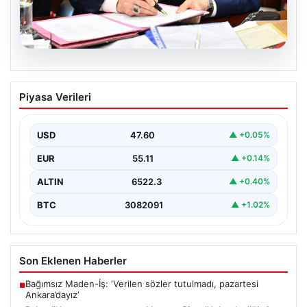
05.08.2026
Bahçeli’den çerçeve yasa açıklaması:
Piyasa Verileri
Bin yıllık kardeşliğimiz tescillendi
USD
47.60
▲ +0.05%
EUR
55.11
▲ +0.14%
ALTIN
6522.3
▲ +0.40%
BTC
3082091
▲ +1.02%
Son Eklenen Haberler
Bağımsız Maden-İş: ‘Verilen sözler tutulmadı, pazartesi
■
Ankara’dayız’