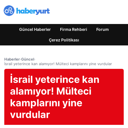
Güncel Haberler
Firma Rehberi
Forum
Çerez Politikası
Haberler
›
Güncel
›
İsrail yeterince kan alamıyor! Mülteci kamplarını yine vurdular
İsrail yeterince kan
alamıyor! Mülteci
kamplarını yine
vurdular