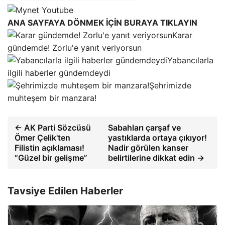
ANA SAYFAYA DÖNMEK İÇİN BURAYA TIKLAYIN
Karar
gündemde! Zorlu'e yanıt veriyorsun
Yabancılarla
ilgili haberler gündemdeydi
Şehrimizde
muhteşem bir manzara!
← AK Parti Sözcüsü
Sabahları çarşaf ve
Ömer Çelik'ten
yastıklarda ortaya çıkıyor!
Filistin açıklaması!
Nadir görülen kanser
“Güzel bir gelişme”
belirtilerine dikkat edin →
Tavsiye Edilen Haberler