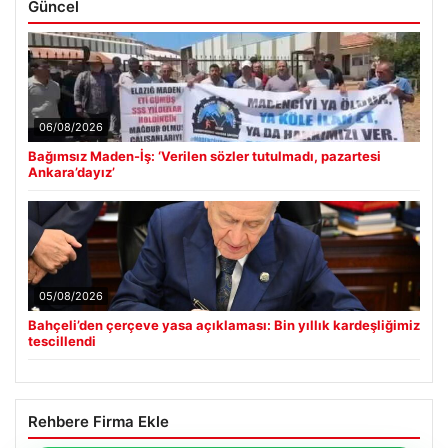
Güncel
06/08/2026
Bağımsız Maden-İş: ‘Verilen sözler tutulmadı, pazartesi
Ankara’dayız’
05/08/2026
Bahçeli’den çerçeve yasa açıklaması: Bin yıllık kardeşliğimiz
tescillendi
Rehbere Firma Ekle