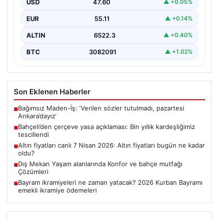
USD
47.60
▲ +0.05%
EUR
55.11
▲ +0.14%
ALTIN
6522.3
▲ +0.40%
BTC
3082091
▲ +1.02%
Son Eklenen Haberler
Bağımsız Maden-İş: ‘Verilen sözler tutulmadı, pazartesi
■
Ankara’dayız’
Bahçeli’den çerçeve yasa açıklaması: Bin yıllık kardeşliğimiz
■
tescillendi
Altın fiyatları canlı 7 Nisan 2026: Altın fiyatları bugün ne kadar
■
oldu?
Dış Mekan Yaşam alanlarında Konfor ve bahçe mutfağı
■
Çözümleri
Bayram ikramiyeleri ne zaman yatacak? 2026 Kurban Bayramı
■
emekli ikramiye ödemeleri