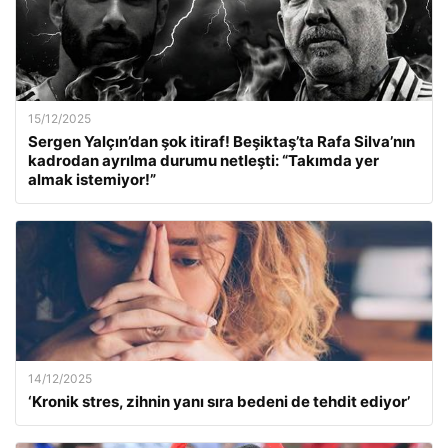
15/12/2025
Sergen Yalçın’dan şok itiraf! Beşiktaş’ta Rafa Silva’nın
kadrodan ayrılma durumu netleşti: “Takımda yer
almak istemiyor!”
14/12/2025
‘Kronik stres, zihnin yanı sıra bedeni de tehdit ediyor’