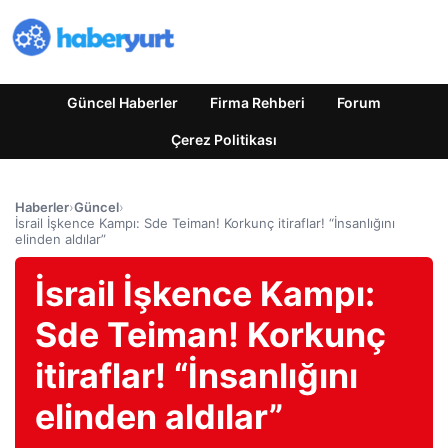
Güncel Haberler
Firma Rehberi
Forum
Çerez Politikası
Haberler
›
Güncel
›
İsrail İşkence Kampı: Sde Teiman! Korkunç itiraflar! “İnsanlığını
elinden aldılar”
İsrail İşkence Kampı:
Sde Teiman! Korkunç
itiraflar! “İnsanlığını
elinden aldılar”