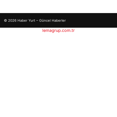
© 2026 Haber Yurt – Güncel Haberler
lemagrup.com.tr
o