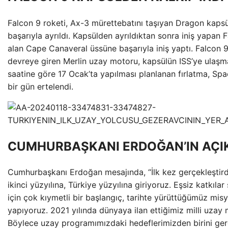
Falcon 9 roketi, Ax-3 mürettebatını taşıyan Dragon kapsü
başarıyla ayrıldı. Kapsülden ayrıldıktan sonra iniş yapa
alan Cape Canaveral üssüne başarıyla iniş yaptı. Falcon 
devreye giren Merlin uzay motoru, kapsülün ISS’ye ulaşm
saatine göre 17 Ocak’ta yapılması planlanan fırlatma, Sp
bir gün ertelendi.
CUMHURBAŞKANI ERDOĞAN’IN AÇI
Cumhurbaşkanı Erdoğan mesajında, “İlk kez gerçekleştird
ikinci yüzyılına, Türkiye yüzyılına giriyoruz. Eşsiz katkıla
için çok kıymetli bir başlangıç, tarihte yürüttüğümüz misyo
yapıyoruz. 2021 yılında dünyaya ilan ettiğimiz milli uzay 
Böylece uzay programımızdaki hedeflerimizden birini ge