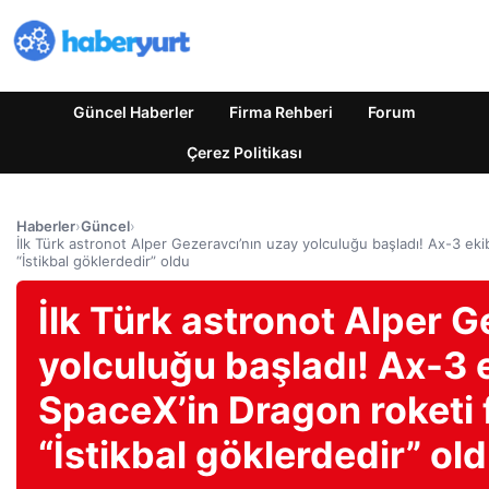
Güncel Haberler
Firma Rehberi
Forum
Çerez Politikası
Haberler
›
Güncel
›
İlk Türk astronot Alper Gezeravcı’nın uzay yolculuğu başladı! Ax-3 ekibi
“İstikbal göklerdedir” oldu
İlk Türk astronot Alper G
yolculuğu başladı! Ax-3 
SpaceX’in Dragon roketi fır
“İstikbal göklerdedir” ol