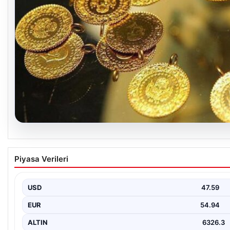
05.08.2026
Altın fiyatları canlı 7 Nisan 2026: Altın fiyatl
Piyasa Verileri
{ “title”: “7 Nisan 2026 Güncel Altın Fiyatları ve Piyasa Analizi”,
USD
47.59
EUR
54.94
ALTIN
6326.3