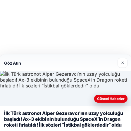
×
Göz Atın
Güncel Haberler
İlk Türk astronot Alper Gezeravcı’nın uzay yolculuğu
Web sitemizi nasıl kullandığınızı daha iyi anlayabilmek, deneyiminiz
başladı! Ax-3 ekibinin bulunduğu SpaceX’in Dragon
kullanıyoruz.
Çerez Politikamız
roketi fırlatıldı! İlk sözleri “İstikbal göklerdedir” oldu
Reddet
Kabul Et