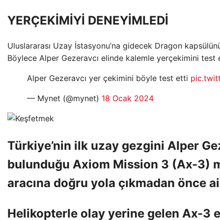
YERÇEKİMİYİ DENEYİMLEDİ
Uluslararası Uzay İstasyonu’na gidecek Dragon kapsülünün 
Böylece Alper Gezeravcı elinde kalemle yerçekimini test e
Alper Gezeravcı yer çekimini böyle test etti
pic.tw
— Mynet (@mynet)
18 Ocak 2024
Türkiye’nin ilk uzay gezgini Alper Ge
bulunduğu Axiom Mission 3 (Ax-3) m
aracına doğru yola çıkmadan önce ail
Helikopterle olay yerine gelen Ax-3 e