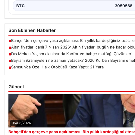
BTC
3050568
Son Eklenen Haberler
Bahçeli’den çerçeve yasa açıklaması: Bin yıllık kardeşliğimiz tescill
■
Altın fiyatları canlı 7 Nisan 2026: Altın fiyatları bugün ne kadar old
■
Dış Mekan Yaşam alanlarında Konfor ve bahçe mutfağı Çözümleri
■
Bayram ikramiyeleri ne zaman yatacak? 2026 Kurban Bayramı emek
■
Samsun’da Özel Halk Otobüsü Kaza Yaptı: 21 Yaralı
■
Güncel
05/08/2026
Bahçeli’den çerçeve yasa açıklaması: Bin yıllık kardeşliğimiz tesc