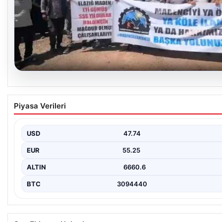
06.08.2026
Bağımsız Maden-İş: ‘Verilen sözler tutulmadı,
Piyasa Verileri
pazartesi Ankara’dayız’
USD
47.74
EUR
55.25
ALTIN
6660.6
BTC
3094440