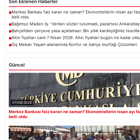
Son Eklenen Haberler
Merkez Bankası faiz kararı ne zaman? Ekonomistlerin nisan ayı faiz
■
belli oldu
Bağımsız Maden-İş: ‘Verilen sözler tutulmadı, pazartesi Ankara’dayı
■
Bahçeli’den çerçeve yasa açıklaması: Bin yıllık kardeşliğimiz tescill
■
Altın fiyatları canlı 7 Nisan 2026: Altın fiyatları bugün ne kadar old
■
Dış Mekan Yaşam alanlarında Konfor ve bahçe mutfağı Çözümleri
■
Güncel
07/08/2026
Merkez Bankası faiz kararı ne zaman? Ekonomistlerin nisan ayı fa
belli oldu