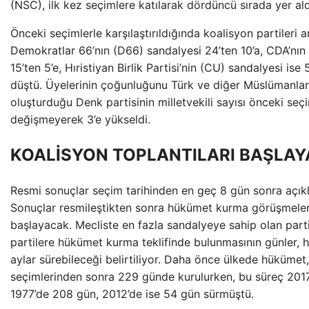
(NSC), ilk kez seçimlere katılarak dördüncü sırada yer ald
Önceki seçimlerle karşılaştırıldığında koalisyon partileri 
Demokratlar 66’nın (D66) sandalyesi 24’ten 10’a, CDA’nın
15’ten 5’e, Hıristiyan Birlik Partisi’nin (CU) sandalyesi ise 
düştü. Üyelerinin çoğunluğunu Türk ve diğer Müslümanlar
oluşturduğu Denk partisinin milletvekili sayısı önceki seç
değişmeyerek 3’e yükseldi.
KOALİSYON TOPLANTILARI BAŞLA
Resmi sonuçlar seçim tarihinden en geç 8 gün sonra açıkl
Sonuçlar resmileştikten sonra hükümet kurma görüşmeler
başlayacak. Mecliste en fazla sandalyeye sahip olan parti
partilere hükümet kurma teklifinde bulunmasının günler, ha
aylar sürebileceği belirtiliyor. Daha önce ülkede hükümet
seçimlerinden sonra 229 günde kurulurken, bu süreç 201
1977’de 208 gün, 2012’de ise 54 gün sürmüştü.