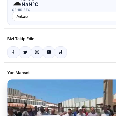
☁
NaN°C
ŞEHIR SEÇ
Bizi Takip Edin
Yan Manşet