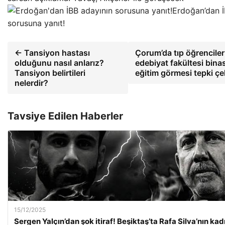
Erdoğan’dan İ
sorusuna yanıt!
← Tansiyon hastası
Çorum’da tıp öğrenciler
olduğunu nasıl anlarız?
edebiyat fakültesi bina
Tansiyon belirtileri
eğitim görmesi tepki çe
nelerdir?
Tavsiye Edilen Haberler
15/12/2025
Sergen Yalçın’dan şok itiraf! Beşiktaş’ta Rafa Silva’nın ka