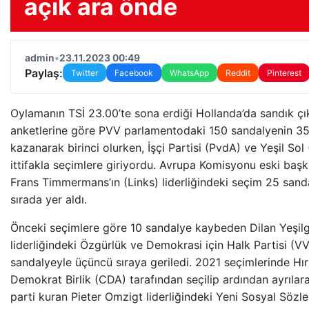
açık ara önde
admin
•
23.11.2023 00:49
Paylaş:
Twitter
Facebook
WhatsApp
Reddit
Pinterest
Oylamanın TSİ 23.00’te sona erdiği Hollanda’da sandık çı
anketlerine göre PVV parlamentodaki 150 sandalyenin 35’
kazanarak birinci olurken, İşçi Partisi (PvdA) ve Yeşil Sol
ittifakla seçimlere giriyordu. Avrupa Komisyonu eski baş
Frans Timmermans’ın (Links) liderliğindeki seçim 25 sanda
sırada yer aldı.
Önceki seçimlere göre 10 sandalye kaybeden Dilan Yeşil
liderliğindeki Özgürlük ve Demokrasi için Halk Partisi (V
sandalyeyle üçüncü sıraya geriledi. 2021 seçimlerinde Hır
Demokrat Birlik (CDA) tarafından seçilip ardından ayrılara
parti kuran Pieter Omzigt liderliğindeki Yeni Sosyal Sözl