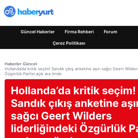
Güncel Haberler
Firma Rehberi
Forum
Çerez Politikası
Haberler
›
Güncel
›
Hollanda’da kritik seçim! Sandık çıkış anketine aşırı sağcı Geert Wilders
Özgürlük Partisi açık ara önde
Hollanda’da kritik seçim!
Sandık çıkış anketine aşı
sağcı Geert Wilders
liderliğindeki Özgürlük Pa