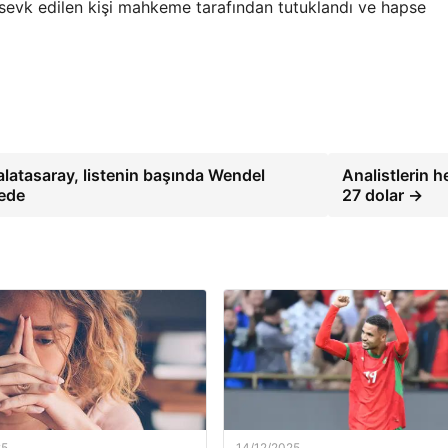
sevk edilen kişi mahkeme tarafından tutuklandı ve hapse
latasaray, listenin başında Wendel
Analistlerin h
rede
27 dolar →
25
14/12/2025