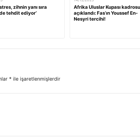
stres, zihnin yanı sıra
Afrika Uluslar Kupası kadros
de tehdit ediyor’
açıklandı: Fas’ın Youssef En-
Nesyri tercihi!
nlar
*
ile işaretlenmişlerdir