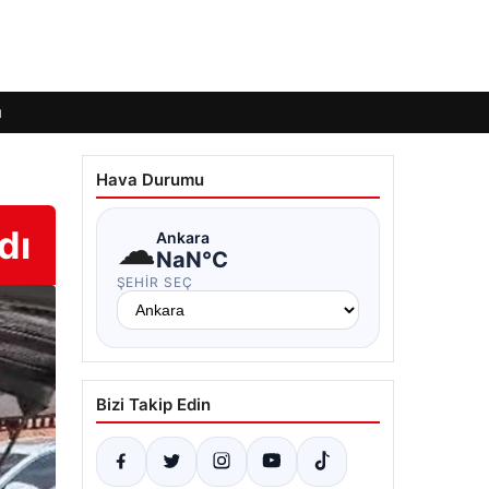
ı
Hava Durumu
dı
☁
Ankara
NaN°C
ŞEHIR SEÇ
Bizi Takip Edin