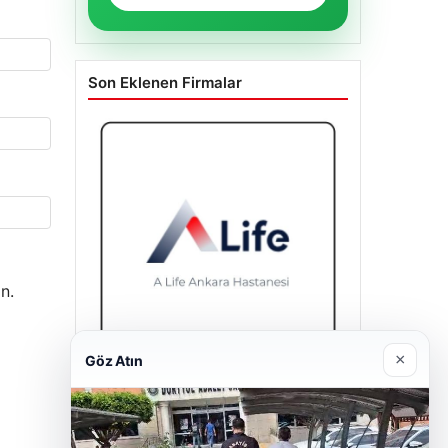
Son Eklenen Firmalar
n.
×
Göz Atın
A Life Ankara Hastanesi
27/03/2026