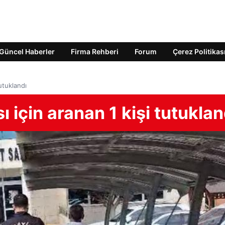
Güncel Haberler
Firma Rehberi
Forum
Çerez Politikas
utuklandı
 için aranan 1 kişi tutuklan