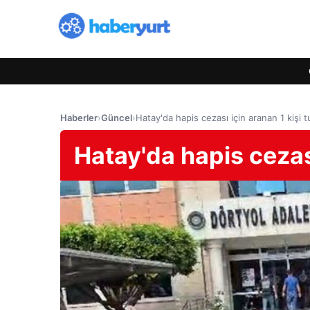
Haberler
›
Güncel
›
Hatay'da hapis cezası için aranan 1 kişi t
Hatay'da hapis cezası