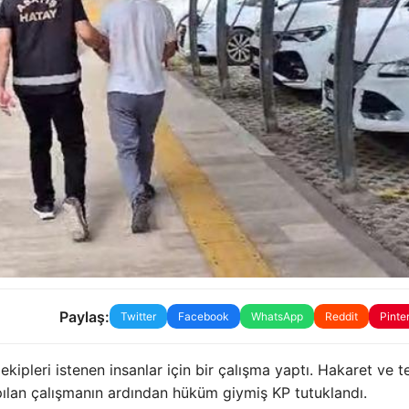
Paylaş:
Twitter
Facebook
WhatsApp
Reddit
Pinte
kipleri istenen insanlar için bir çalışma yaptı. Hakaret ve t
apılan çalışmanın ardından hüküm giymiş KP tutuklandı.