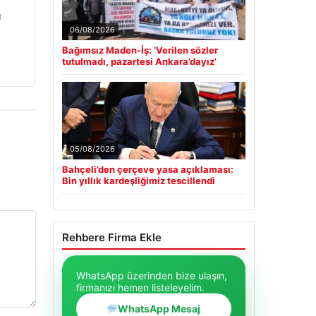
u
06/08/2026
Bağımsız Maden-İş: ‘Verilen sözler
tutulmadı, pazartesi Ankara’dayız’
05/08/2026
Bahçeli’den çerçeve yasa açıklaması:
Bin yıllık kardeşliğimiz tescillendi
Rehbere Firma Ekle
WhatsApp üzerinden bize ulaşın,
firmanızı hemen listeleyelim.
WhatsApp Mesaj