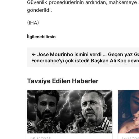
Güvenlik prosedürlerinin ardından, mahkemeye 
gönderildi.
(IHA)
İlgilenebilirsin
← Jose Mourinho ismini verdi … Geçen yaz Ga
Fenerbahce'yi çok istedi! Başkan Ali Koç dev
Tavsiye Edilen Haberler
15/12/2025
14/12/20