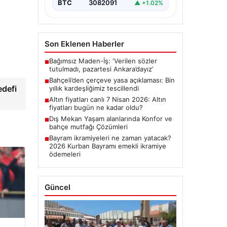
BTC
3082091
▲ +1.02%
Son Eklenen Haberler
Bağımsız Maden-İş: ‘Verilen sözler
■
tutulmadı, pazartesi Ankara’dayız’
Bahçeli’den çerçeve yasa açıklaması: Bin
■
edefi
yıllık kardeşliğimiz tescillendi
Altın fiyatları canlı 7 Nisan 2026: Altın
■
fiyatları bugün ne kadar oldu?
Dış Mekan Yaşam alanlarında Konfor ve
■
bahçe mutfağı Çözümleri
Bayram ikramiyeleri ne zaman yatacak?
■
2026 Kurban Bayramı emekli ikramiye
ödemeleri
Güncel