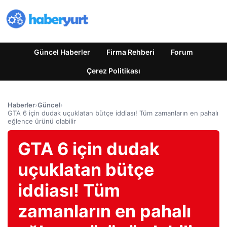
Güncel Haberler
Firma Rehberi
Forum
Çerez Politikası
Haberler
›
Güncel
›
GTA 6 için dudak uçuklatan bütçe iddiası! Tüm zamanların en pahalı
eğlence ürünü olabilir
GTA 6 için dudak
uçuklatan bütçe
iddiası! Tüm
zamanların en pahalı