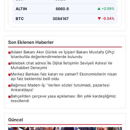
ALTIN
6660.6
▲ +2.59%
BTC
3084167
▼ -0.34%
Son Eklenen Haberler
Adalet Bakanı Akın Gürlek ve İçişleri Bakanı Mustafa Çiftçi
■
İstanbul’da değerlendirmelerde bulundu
Kelebek chat adresi İle Dijital İletişimin Seviyeli Adresi Ve
■
Muhabbet Deneyimi
Merkez Bankası faiz kararı ne zaman? Ekonomistlerin nisan
■
ayı faiz beklentisi belli oldu
Bağımsız Maden-İş: ‘Verilen sözler tutulmadı, pazartesi
■
Ankara’dayız’
Bahçeli’den çerçeve yasa açıklaması: Bin yıllık kardeşliğimiz
■
tescillendi
Güncel