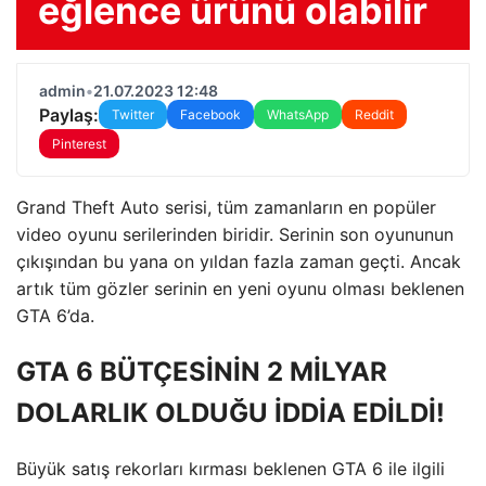
eğlence ürünü olabilir
admin
•
21.07.2023 12:48
Paylaş:
Twitter
Facebook
WhatsApp
Reddit
Pinterest
Grand Theft Auto serisi, tüm zamanların en popüler
video oyunu serilerinden biridir. Serinin son oyununun
çıkışından bu yana on yıldan fazla zaman geçti. Ancak
artık tüm gözler serinin en yeni oyunu olması beklenen
GTA 6’da.
GTA 6 BÜTÇESİNİN 2 MİLYAR
DOLARLIK OLDUĞU İDDİA EDİLDİ!
Büyük satış rekorları kırması beklenen GTA 6 ile ilgili