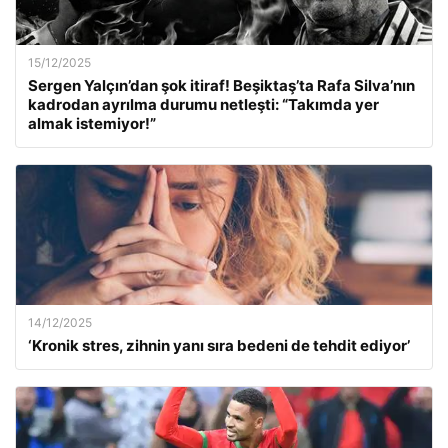
15/12/2025
Sergen Yalçın’dan şok itiraf! Beşiktaş’ta Rafa Silva’nın
kadrodan ayrılma durumu netleşti: “Takımda yer
almak istemiyor!”
14/12/2025
‘Kronik stres, zihnin yanı sıra bedeni de tehdit ediyor’