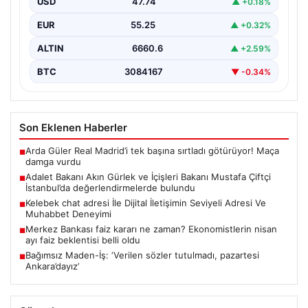
USD
47.74
▲ +0.18%
Adalet Bakanı Akın Gürlek ve İçişleri Bakanı Mustafa
Çiftçi, İstanbul’un Esenyurt ilçesinde gerçekleştirilen
EUR
55.25
▲ +0.32%
incelemelerde…
ALTIN
6660.6
▲ +2.59%
BTC
3084167
▼ -0.34%
Son Eklenen Haberler
Arda Güler Real Madrid’i tek başına sırtladı götürüyor! Maça
■
damga vurdu
Adalet Bakanı Akın Gürlek ve İçişleri Bakanı Mustafa Çiftçi
■
İstanbul’da değerlendirmelerde bulundu
Kelebek chat adresi İle Dijital İletişimin Seviyeli Adresi Ve
■
Muhabbet Deneyimi
Merkez Bankası faiz kararı ne zaman? Ekonomistlerin nisan
■
ayı faiz beklentisi belli oldu
Bağımsız Maden-İş: ‘Verilen sözler tutulmadı, pazartesi
■
Ankara’dayız’