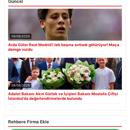
Güncel
09/08/2026
Arda Güler Real Madrid’i tek başına sırtladı götürüyor! Maça
damga vurdu
08/08/2026
Adalet Bakanı Akın Gürlek ve İçişleri Bakanı Mustafa Çiftçi
İstanbul’da değerlendirmelerde bulundu
Rehbere Firma Ekle