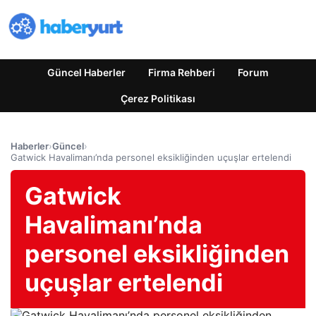
Güncel Haberler
Firma Rehberi
Forum
Çerez Politikası
Haberler
›
Güncel
›
Gatwick Havalimanı’nda personel eksikliğinden uçuşlar ertelendi
Gatwick
Havalimanı’nda
personel eksikliğinden
uçuşlar ertelendi